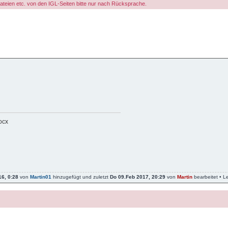
dateien etc. von den IGL-Seiten bitte nur nach Rücksprache.
ocx
6, 0:28
von
Martin01
hinzugefügt und zuletzt
Do 09.Feb 2017, 20:29
von
Martin
bearbeitet • L