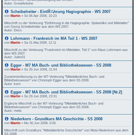
Autor: GreatAntoine
Scheibelreiter - EinfÃ¼hrung Hagiographie - WS 2007
von
Martin
»
So 06.Apr 2008, 10:23
Mitschrift zu der Vorlesung "Einführung in die Hagiographie. Spätantike und Mittelalter"
von Georg Scheibelreiter aus dem WS 2007.
Autor: Deco
Lohrmann - Frankreich im MA Teil 1 - WS 2007
von
Martin
»
Sa 31.Mai 2008, 12:11
Mitschrift zu der Vorlesung "Frankreich im Mittelalter, Teil 1" von Klaus Lohrmann aus
dem WS 2007.
Autor: Jules01
Egger - M7 MA Buch- und Bibliothekswesen - SS 2008
von
Martin
»
So 29.Jun 2008, 21:54
Zusammenfassung zu der M7-Vorlesung "Mittelalterliches Buch- und
Bibliothekswesen" von Christoph Egger aus dem SS 2008.
Autor: korn
Egger - M7 MA Buch- und Bibliothekswesen - SS 2008 [Nr.2]
von
Martin
»
So 29.Jun 2008, 23:31
Ergänzte Mitschrift zu der M7-Vorlesung "Mittelalterliches Buch- und
Bibliothekswesen" von Christoph Egger aus dem SS 2008.
Autor: metis
Niederkorn - Grundkurs MA Geschichte - SS 2008
von
Martin
»
Mo 30.Jun 2008, 0:00
Mitschrift zum Grundkurs "Mittelalterliche Geschichte" von Meta Niederkorn aus dem
SS 2008.