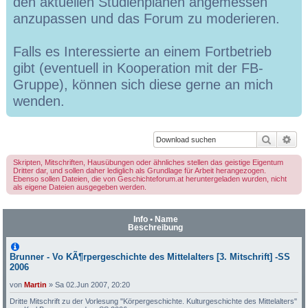
den aktuellen Studienplänen angemessen
anzupassen und das Forum zu moderieren.
Falls es Interessierte an einem Fortbetrieb
gibt (eventuell in Kooperation mit der FB-
Gruppe), können sich diese gerne an mich
wenden.
Suche
Erw
Skripten, Mitschriften, Hausübungen oder ähnliches stellen das geistige Eigentum
Dritter dar, und sollen daher lediglich als Grundlage für Arbeit herangezogen.
Ebenso sollen Dateien, die von Geschichteforum.at heruntergeladen wurden, nicht
als eigene Dateien ausgegeben werden.
Info • Name
Beschreibung
Brunner - Vo KÃ¶rpergeschichte des Mittelalters [3. Mitschrift] -SS
2006
von
Martin
»
Sa 02.Jun 2007, 20:20
Dritte Mitschrift zu der Vorlesung "Körpergeschichte. Kulturgeschichte des Mittelalters"