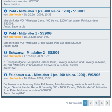
Niederkorn aus dem WS2008
Autor: kaktus
Pohl - Mittelalter 1 (ca. 400 bis ca. 1200) - SS2009
von
chefkoch
»
Sa 20.Jun 2009, 10:33
Mitschrift der VO "Mittelalter 1 (ca. 400 bis ca. 1200)" bei Walter Pohl aus dem
SS2009.
Autor: Savonarola
Pohl - Mittelatler 1 - SS2009
von
chefkoch
»
Di 15.Sep 2009, 9:00
Mitschrift der VO "Mittelalter 1" bei Walter Pohl aus dem SS2009.
Autor: Yazid
Schwarcz - Mittelalter 2 - SS2009
von
chefkoch
»
Fr 25.Sep 2009, 12:11
2. Übungsaufgabe (Vergleich Goldene Bulle, Privilegium Minus und Privilegium Maius)
der VU "Mittelalter 2" bei Andreas Schwarcz aus dem SS2009.
Autor: Kati
Feldbauer u.a. - Mittelalter 1 (ca. 400 bis ca. 1200) - WS2008
von
chefkoch
»
Mi 18.Nov 2009, 13:58
Buchzusammenfassung Peter Feldbauer, John Morrissey, Weltmacht mit Ruder und
Segel: Geschichte der Republik Venedig 800 - 1600, Essen, 2004 für die VO Mittealter
1 bei Peter feldbauer aus dem WS2008.
Autor: Sunny0145
1
2
3
4
74 Downloads