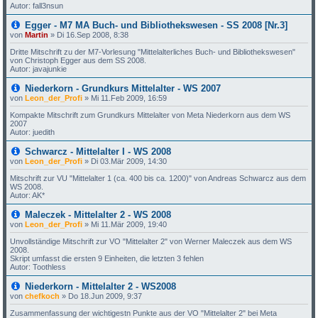
Autor: fall3nsun
Egger - M7 MA Buch- und Bibliothekswesen - SS 2008 [Nr.3]
von
Martin
»
Di 16.Sep 2008, 8:38
Dritte Mitschrift zu der M7-Vorlesung "Mittelalterliches Buch- und Bibliothekswesen"
von Christoph Egger aus dem SS 2008.
Autor: javajunkie
Niederkorn - Grundkurs Mittelalter - WS 2007
von
Leon_der_Profi
»
Mi 11.Feb 2009, 16:59
Kompakte Mitschrift zum Grundkurs Mittelalter von Meta Niederkorn aus dem WS
2007
Autor: juedith
Schwarcz - Mittelalter I - WS 2008
von
Leon_der_Profi
»
Di 03.Mär 2009, 14:30
Mitschrift zur VU "Mittelalter 1 (ca. 400 bis ca. 1200)" von Andreas Schwarcz aus dem
WS 2008.
Autor: AK*
Maleczek - Mittelalter 2 - WS 2008
von
Leon_der_Profi
»
Mi 11.Mär 2009, 19:40
Unvollständige Mitschrift zur VO "Mittelalter 2" von Werner Maleczek aus dem WS
2008.
Skript umfasst die ersten 9 Einheiten, die letzten 3 fehlen
Autor: Toothless
Niederkorn - Mittelalter 2 - WS2008
von
chefkoch
»
Do 18.Jun 2009, 9:37
Zusammenfassung der wichtigestn Punkte aus der VO "Mittelalter 2" bei Meta