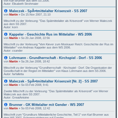
von Karl Brunner aus dem SS 2006.
Autor: Elisabeth Strohmaier
Maleczek - SpÃ¤tmittelalter Krisenzeit - SS 2007
von
Martin
»
Do 15.Nov 2007, 21:10
Mitschrift zu der Vorlesung: "Das Spätmittelalter als Krisenzeit" von Werner Maleczek
aus dem SS 2007.
Autor: korn
Kappeler - Geschichte Rus im Mittelalter - WS 2006
von
Martin
»
So 20.Jan 2008, 22:56
Mitschrift zu der Vorlesung "Vom Kiever zum Moskauer Reich: Geschichte der Rus im
Mittelalter" von Andreas Kappeler aus dem WS 2006.
Autor: csander
Lohrmann - Grundherrschaft - Kirchspiel - Dorf - SS 2006
von
Martin
»
Sa 26.Jan 2008, 18:42
Mitschrift zu der Vorlesung "Grundherrschaft - Kirchspiel - Dorf. Die Organisation der
Gesellschaft in der Region im Mittelalter" von Klaus Lohrmann aus dem SS 2006.
Autor: farfalletta
Maleczek - SpÃ¤tmittelalter Krisenzeit [Nr. 2] - SS 2007
von
Martin
»
So 03.Feb 2008, 9:41
Zweite Mitschrift zu der Vorlesung: "Das Spätmittelalter als Krisenzeit" von Werner
Maleczek aus dem SS 2007.
Autor: GreatAntoine
Brunner - GK Mittelalter mit Gender - WS 2007
von
Martin
»
So 03.Feb 2008, 12:42
Mitschrift zum "Grundkurs Mittelalterliche Geschichte, Teil 1" von Karl Brunner aus
dem WS 2007. Schwerpunktlegung auf Gender.