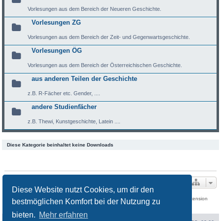
Vorlesungen aus dem Bereich der Neueren Geschichte.
Vorlesungen ZG
Vorlesungen aus dem Bereich der Zeit- und Gegenwartsgeschichte.
Vorlesungen ÖG
Vorlesungen aus dem Bereich der Österreichischen Geschichte.
aus anderen Teilen der Geschichte
z.B. R-Fächer etc. Gender, ....
andere Studienfächer
z.B. Thewi, Kunstgeschichte, Latein ....
Diese Kategorie beinhaltet keine Downloads
Legende
Ministatistik
Gesamtübersicht
Diese Website nutzt Cookies, um dir den
Download Extension © by Hotschi, Demolition Fabi, OXPUS
• Download Extension
bestmöglichen Komfort bei der Nutzung zu
Deutsch © by OXPUS
bieten.
Mehr erfahren