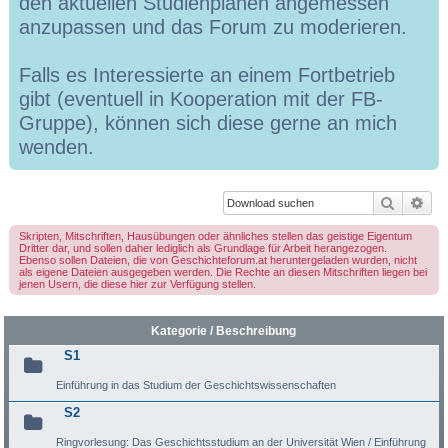
den aktuellen Studienplänen angemessen
anzupassen und das Forum zu moderieren.
Falls es Interessierte an einem Fortbetrieb
gibt (eventuell in Kooperation mit der FB-
Gruppe), können sich diese gerne an mich
wenden.
Suche
Erw
Skripten, Mitschriften, Hausübungen oder ähnliches stellen das geistige Eigentum
Dritter dar, und sollen daher lediglich als Grundlage für Arbeit herangezogen.
Ebenso sollen Dateien, die von Geschichteforum.at heruntergeladen wurden, nicht
als eigene Dateien ausgegeben werden. Die Rechte an diesen Mitschriften liegen bei
jenen Usern, die diese hier zur Verfügung stellen.
Kategorie / Beschreibung
S1
Einführung in das Studium der Geschichtswissenschaften
S2
Ringvorlesung: Das Geschichtsstudium an der Universität Wien / Einführung