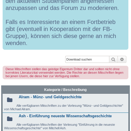
den aktuellen Studienplänen angemessen
anzupassen und das Forum zu moderieren.
Falls es Interessierte an einem Fortbetrieb
gibt (eventuell in Kooperation mit der FB-
Gruppe), können sich diese gerne an mich
wenden.
Suche
Erw
Diese Mitschriften stellen das geistige Eigentum Dritter dar und sollten nicht ohne
korrektes Literaturzitat verwendet werden. Die Rechte an diesen Mitschriften liegen
bei jenen Usern, die diese hier zur Verfügung stellen.
Kategorie / Beschreibung
Alram - Münz- und Geldgeschichte
Alle verfügbaren Mitschriften zu der Vorlesung "Münz- und Geldgeschichte"
von Michael Alram.
Ash - Einführung neueste Wissenschaftsgeschichte
Alle verfügbaren Mitschriften der Vorlesung "Einführung in die neueste
Wissenschaftsgeschichte" von Mitchell Ash.