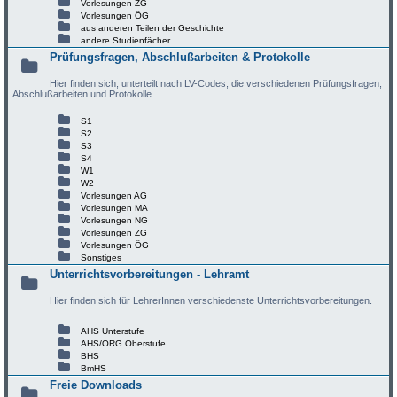
Vorlesungen ZG
Vorlesungen ÖG
aus anderen Teilen der Geschichte
andere Studienfächer
Prüfungsfragen, Abschlußarbeiten & Protokolle
Hier finden sich, unterteilt nach LV-Codes, die verschiedenen Prüfungsfragen,
Abschlußarbeiten und Protokolle.
S1
S2
S3
S4
W1
W2
Vorlesungen AG
Vorlesungen MA
Vorlesungen NG
Vorlesungen ZG
Vorlesungen ÖG
Sonstiges
Unterrichtsvorbereitungen - Lehramt
Hier finden sich für LehrerInnen verschiedenste Unterrichtsvorbereitungen.
AHS Unterstufe
AHS/ORG Oberstufe
BHS
BmHS
Freie Downloads