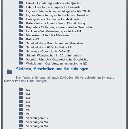
Dusek - Einführung audiovisuelle Quellen
Eder - Geschichte europäische Sexualität
Eigner - Österreich. Wirtschaftsgeschichte 20. Jhdt.
Eigner - Wirtschaftsgeschichte Indust. Revolution
Heilingsetzer - Historische Landeskunde
Kaller-Dietrich - Introduction to Global History
Kappeler - Einführung osteuropäische Geschichte
Lackner - Öst. Verwaltungsgeschichte MA
Niederkorn - Überblick Mittelalter
Pohl - W2
Scheibelreiter - Grundlagen des Mittelalters
Scheibelreiter - Höfische Kultur I & II
Schwarcz - Chronologie (VO+UE)
Stiefel - Weltwirtschaft im 20. Jahrhundert
Vocelka - Überblick Österreichische Geschichte
Winkelbauer - Öst. Verwaltungsgeschichte NZ
Skripten, Mitschriften und Hausübungen
Hier finden sich, unterteilt nach LV-Codes, die verschiedenen Skripten,
Mitschriften und Hausübungen.
S1
S2
S3
S4
W1
W2
W3
Vorlesungen AG
Vorlesungen MA
Vorlesungen NG