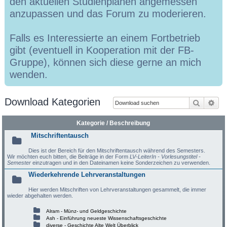
den aktuellen Studienplänen angemessen
anzupassen und das Forum zu moderieren.
Falls es Interessierte an einem Fortbetrieb
gibt (eventuell in Kooperation mit der FB-
Gruppe), können sich diese gerne an mich
wenden.
Download Kategorien
Suche
Erw
Kategorie / Beschreibung
Mitschriftentausch
Dies ist der Bereich für den Mitschriftentausch während des Semesters.
Wir möchten euch bitten, die Beiträge in der Form
LV-LeiterIn - Vorlesungstitel -
Semester
einzutragen und in den Dateinamen keine Sonderzeichen zu verwenden.
Wiederkehrende Lehrveranstaltungen
Hier werden Mitschriften von Lehrveranstaltungen gesammelt, die immer
wieder abgehalten werden.
Alram - Münz- und Geldgeschichte
Ash - Einführung neueste Wissenschaftsgeschichte
diverse - Geschichte Alte Welt Überblick