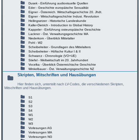
Dusek - Einführung audiovisuelle Quellen
Eder - Geschichte europäische Sexualität
Eigner - Österreich. Wirtschaftsgeschichte 20. Jhdt.
Eigner - Wirtschaftsgeschichte Indust. Revolution
Heilingsetzer - Historische Landeskunde
Kaller-Dietrich - Introduction to Global History
Kappeler - Einführung osteuropäische Geschichte
Lackner - Öst. Verwaltungsgeschichte MA
Niederkorn - Überblick Mittelalter
Pohl - W2
Scheibelreiter - Grundlagen des Mittelalters
Scheibelreiter - Höfische Kultur I & II
Schwarcz - Chronologie (VO+UE)
Stiefel - Weltwirtschaft im 20. Jahrhundert
Vocelka - Überblick Österreichische Geschichte
Winkelbauer - Öst. Verwaltungsgeschichte NZ
Skripten, Mitschriften und Hausübungen
Hier finden sich, unterteilt nach LV-Codes, die verschiedenen Skripten,
Mitschriften und Hausübungen.
S1
S2
S3
S4
W1
W2
W3
Vorlesungen AG
Vorlesungen MA
Vorlesungen NG