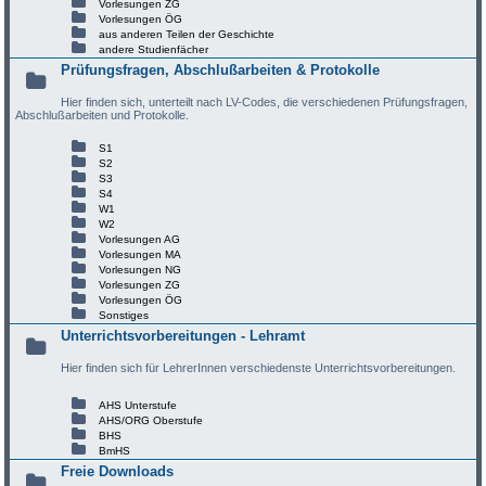
Vorlesungen ZG
Vorlesungen ÖG
aus anderen Teilen der Geschichte
andere Studienfächer
Prüfungsfragen, Abschlußarbeiten & Protokolle
Hier finden sich, unterteilt nach LV-Codes, die verschiedenen Prüfungsfragen,
Abschlußarbeiten und Protokolle.
S1
S2
S3
S4
W1
W2
Vorlesungen AG
Vorlesungen MA
Vorlesungen NG
Vorlesungen ZG
Vorlesungen ÖG
Sonstiges
Unterrichtsvorbereitungen - Lehramt
Hier finden sich für LehrerInnen verschiedenste Unterrichtsvorbereitungen.
AHS Unterstufe
AHS/ORG Oberstufe
BHS
BmHS
Freie Downloads