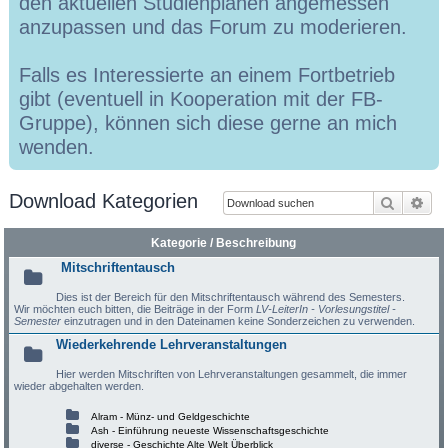
den aktuellen Studienplänen angemessen
anzupassen und das Forum zu moderieren.
Falls es Interessierte an einem Fortbetrieb
gibt (eventuell in Kooperation mit der FB-
Gruppe), können sich diese gerne an mich
wenden.
Download Kategorien
Suche
Erw
Kategorie / Beschreibung
Mitschriftentausch
Dies ist der Bereich für den Mitschriftentausch während des Semesters.
Wir möchten euch bitten, die Beiträge in der Form
LV-LeiterIn - Vorlesungstitel -
Semester
einzutragen und in den Dateinamen keine Sonderzeichen zu verwenden.
Wiederkehrende Lehrveranstaltungen
Hier werden Mitschriften von Lehrveranstaltungen gesammelt, die immer
wieder abgehalten werden.
Alram - Münz- und Geldgeschichte
Ash - Einführung neueste Wissenschaftsgeschichte
diverse - Geschichte Alte Welt Überblick