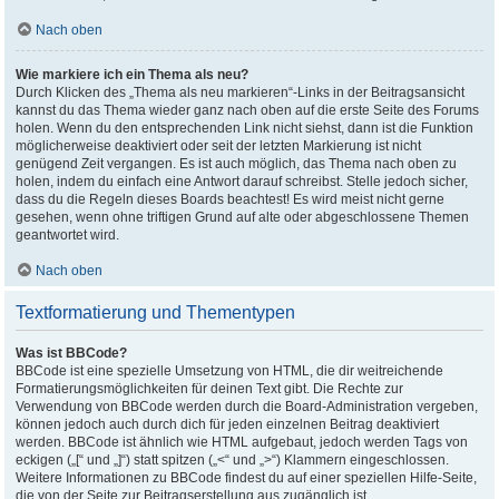
Nach oben
Wie markiere ich ein Thema als neu?
Durch Klicken des „Thema als neu markieren“-Links in der Beitragsansicht
kannst du das Thema wieder ganz nach oben auf die erste Seite des Forums
holen. Wenn du den entsprechenden Link nicht siehst, dann ist die Funktion
möglicherweise deaktiviert oder seit der letzten Markierung ist nicht
genügend Zeit vergangen. Es ist auch möglich, das Thema nach oben zu
holen, indem du einfach eine Antwort darauf schreibst. Stelle jedoch sicher,
dass du die Regeln dieses Boards beachtest! Es wird meist nicht gerne
gesehen, wenn ohne triftigen Grund auf alte oder abgeschlossene Themen
geantwortet wird.
Nach oben
Textformatierung und Thementypen
Was ist BBCode?
BBCode ist eine spezielle Umsetzung von HTML, die dir weitreichende
Formatierungsmöglichkeiten für deinen Text gibt. Die Rechte zur
Verwendung von BBCode werden durch die Board-Administration vergeben,
können jedoch auch durch dich für jeden einzelnen Beitrag deaktiviert
werden. BBCode ist ähnlich wie HTML aufgebaut, jedoch werden Tags von
eckigen („[“ und „]“) statt spitzen („<“ und „>“) Klammern eingeschlossen.
Weitere Informationen zu BBCode findest du auf einer speziellen Hilfe-Seite,
die von der Seite zur Beitragserstellung aus zugänglich ist.