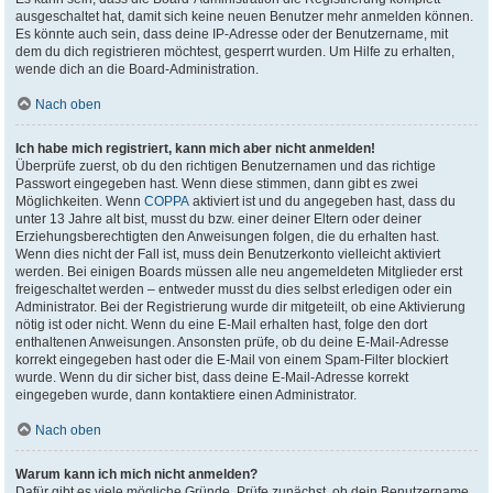
ausgeschaltet hat, damit sich keine neuen Benutzer mehr anmelden können.
Es könnte auch sein, dass deine IP-Adresse oder der Benutzername, mit
dem du dich registrieren möchtest, gesperrt wurden. Um Hilfe zu erhalten,
wende dich an die Board-Administration.
Nach oben
Ich habe mich registriert, kann mich aber nicht anmelden!
Überprüfe zuerst, ob du den richtigen Benutzernamen und das richtige
Passwort eingegeben hast. Wenn diese stimmen, dann gibt es zwei
Möglichkeiten. Wenn
COPPA
aktiviert ist und du angegeben hast, dass du
unter 13 Jahre alt bist, musst du bzw. einer deiner Eltern oder deiner
Erziehungsberechtigten den Anweisungen folgen, die du erhalten hast.
Wenn dies nicht der Fall ist, muss dein Benutzerkonto vielleicht aktiviert
werden. Bei einigen Boards müssen alle neu angemeldeten Mitglieder erst
freigeschaltet werden – entweder musst du dies selbst erledigen oder ein
Administrator. Bei der Registrierung wurde dir mitgeteilt, ob eine Aktivierung
nötig ist oder nicht. Wenn du eine E-Mail erhalten hast, folge den dort
enthaltenen Anweisungen. Ansonsten prüfe, ob du deine E-Mail-Adresse
korrekt eingegeben hast oder die E-Mail von einem Spam-Filter blockiert
wurde. Wenn du dir sicher bist, dass deine E-Mail-Adresse korrekt
eingegeben wurde, dann kontaktiere einen Administrator.
Nach oben
Warum kann ich mich nicht anmelden?
Dafür gibt es viele mögliche Gründe. Prüfe zunächst, ob dein Benutzername