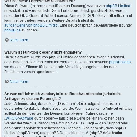
Wer hat diese Forensoftware entwickelt?
Diese Software (in ihrer unmodifizierten Fassung) wurde von
phpBB Limited
entwickelt und veröffentlicht. Sie ist urheberrechtlich geschützt. Sie wurde
unter der GNU General Public License, Version 2 (GPL-2.0) veröffentlicht und
kann frei vertrieben werden. Weitere Details findest du
auf der Seite von phpBB Limited
. Eine deutschsprachige Anlaufstelle ist unter
phpBB.de
zu finden.
Nach oben
Warum ist Funktion x oder y nicht enthalten?
Diese Software wurde von phpBB Limited geschrieben. Wenn du denkst,
dass eine Funktion implementiert werden sollte, dann besuche
phpBB Ideas
,
wo du deine Stimme für bestehende Vorschläge abgeben oder neue
Funktionen vorschlagen kannst.
Nach oben
An wen soll ich mich wenden, falls es Beschwerden oder juristische
Anfragen zu diesem Forum gibt?
Jeder Administrator, der auf der „Das Team“-Seite aufgeführt ist, ist ein
geeigneter Kontakt für deine Beschwerde. Wenn du so keine Antwort erhältst,
solltest du den Besitzer der Domain kontaktieren (führe dazu eine
„WHOIS“-Abfrage
durch) oder — falls diese Seite bei einem kostenlosen
Webhoster wie z. B. Yahoo!, free.fr, funpic.de usw. liegt — den Support oder
den Abuse-Kontakt des betreffenden Dienstes. Bitte beachte, dass phpBB
Limited (phpBB.com) und phpBB Deutschland e. V. (phpBB.de)
absolut