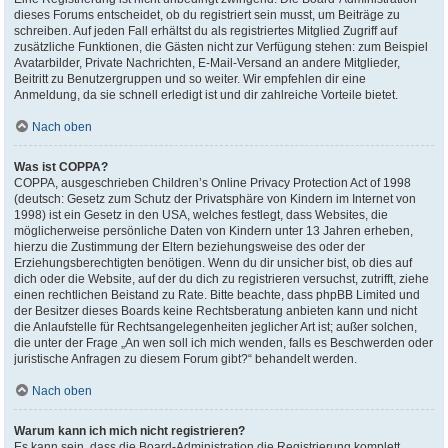
dieses Forums entscheidet, ob du registriert sein musst, um Beiträge zu
schreiben. Auf jeden Fall erhältst du als registriertes Mitglied Zugriff auf
zusätzliche Funktionen, die Gästen nicht zur Verfügung stehen: zum Beispiel
Avatarbilder, Private Nachrichten, E-Mail-Versand an andere Mitglieder,
Beitritt zu Benutzergruppen und so weiter. Wir empfehlen dir eine
Anmeldung, da sie schnell erledigt ist und dir zahlreiche Vorteile bietet.
Nach oben
Was ist COPPA?
COPPA, ausgeschrieben Children’s Online Privacy Protection Act of 1998
(deutsch: Gesetz zum Schutz der Privatsphäre von Kindern im Internet von
1998) ist ein Gesetz in den USA, welches festlegt, dass Websites, die
möglicherweise persönliche Daten von Kindern unter 13 Jahren erheben,
hierzu die Zustimmung der Eltern beziehungsweise des oder der
Erziehungsberechtigten benötigen. Wenn du dir unsicher bist, ob dies auf
dich oder die Website, auf der du dich zu registrieren versuchst, zutrifft, ziehe
einen rechtlichen Beistand zu Rate. Bitte beachte, dass phpBB Limited und
der Besitzer dieses Boards keine Rechtsberatung anbieten kann und nicht
die Anlaufstelle für Rechtsangelegenheiten jeglicher Art ist; außer solchen,
die unter der Frage „An wen soll ich mich wenden, falls es Beschwerden oder
juristische Anfragen zu diesem Forum gibt?“ behandelt werden.
Nach oben
Warum kann ich mich nicht registrieren?
Es kann sein, dass die Board-Administration die Registrierung komplett