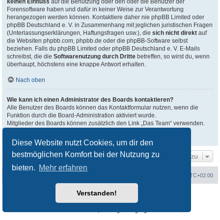
keinen Einfluss
auf die Benutzung oder den oder die Benutzer der
Forensoftware haben und dafür in keiner Weise zur Verantwortung
herangezogen werden können. Kontaktiere daher nie phpBB Limited oder
phpBB Deutschland e. V. in Zusammenhang mit jeglichen juristischen Fragen
(Unterlassungserklärungen, Haftungsfragen usw.), die
sich nicht direkt
auf
die Websiten phpbb.com, phpbb.de oder die phpBB-Software selbst
beziehen. Falls du phpBB Limited oder phpBB Deutschland e. V. E-Mails
schreibst, die die
Softwarenutzung durch Dritte
betreffen, so wirst du, wenn
überhaupt, höchstens eine knappe Antwort erhalten.
Nach oben
Wie kann ich einen Administrator des Boards kontaktieren?
Alle Benutzer des Boards können das Kontaktformular nutzen, wenn die
Funktion durch die Board-Administration aktiviert wurde.
Mitglieder des Boards können zusätzlich den Link „Das Team“ verwenden.
Nach oben
Diese Website nutzt Cookies, um dir den
bestmöglichen Komfort bei der Nutzung zu
Gehe zu
bieten.
Mehr erfahren
Portal
Foren-Übersicht
Alle Zeiten sind
UTC+02:00
Verstanden!
Powered by
phpBB
® Forum Software © phpBB Limited
Deutsche Übersetzung durch
phpBB.de
Datenschutz
|
Nutzungsbedingungen