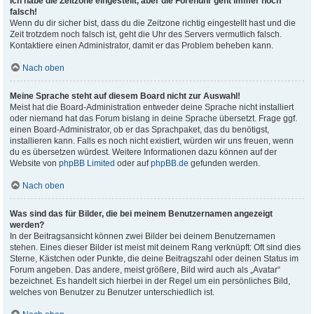
Ich habe die Zeitzone eingestellt, aber die Forenuhr geht immer noch
falsch!
Wenn du dir sicher bist, dass du die Zeitzone richtig eingestellt hast und die
Zeit trotzdem noch falsch ist, geht die Uhr des Servers vermutlich falsch.
Kontaktiere einen Administrator, damit er das Problem beheben kann.
Nach oben
Meine Sprache steht auf diesem Board nicht zur Auswahl!
Meist hat die Board-Administration entweder deine Sprache nicht installiert
oder niemand hat das Forum bislang in deine Sprache übersetzt. Frage ggf.
einen Board-Administrator, ob er das Sprachpaket, das du benötigst,
installieren kann. Falls es noch nicht existiert, würden wir uns freuen, wenn
du es übersetzen würdest. Weitere Informationen dazu können auf der
Website von
phpBB Limited
oder auf
phpBB.de
gefunden werden.
Nach oben
Was sind das für Bilder, die bei meinem Benutzernamen angezeigt
werden?
In der Beitragsansicht können zwei Bilder bei deinem Benutzernamen
stehen. Eines dieser Bilder ist meist mit deinem Rang verknüpft: Oft sind dies
Sterne, Kästchen oder Punkte, die deine Beitragszahl oder deinen Status im
Forum angeben. Das andere, meist größere, Bild wird auch als „Avatar“
bezeichnet. Es handelt sich hierbei in der Regel um ein persönliches Bild,
welches von Benutzer zu Benutzer unterschiedlich ist.