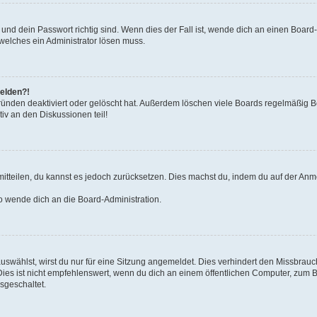
nd dein Passwort richtig sind. Wenn dies der Fall ist, wende dich an einen Board-
 welches ein Administrator lösen muss.
melden?!
ünden deaktiviert oder gelöscht hat. Außerdem löschen viele Boards regelmäßig Be
iv an den Diskussionen teil!
 mitteilen, du kannst es jedoch zurücksetzen. Dies machst du, indem du auf der An
so wende dich an die Board-Administration.
swählst, wirst du nur für eine Sitzung angemeldet. Dies verhindert den Missbrauc
 ist nicht empfehlenswert, wenn du dich an einem öffentlichen Computer, zum Beis
sgeschaltet.