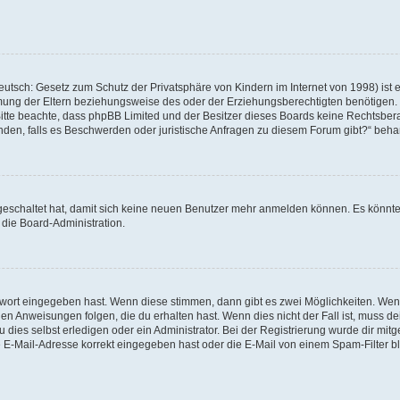
utsch: Gesetz zum Schutz der Privatsphäre von Kindern im Internet von 1998) ist 
ung der Eltern beziehungsweise des oder der Erziehungsberechtigten benötigen. Wen
te. Bitte beachte, dass phpBB Limited und der Besitzer dieses Boards keine Rechtsb
 wenden, falls es Beschwerden oder juristische Anfragen zu diesem Forum gibt?“ beh
sgeschaltet hat, damit sich keine neuen Benutzer mehr anmelden können. Es könnt
 die Board-Administration.
swort eingegeben hast. Wenn diese stimmen, dann gibt es zwei Möglichkeiten. We
en Anweisungen folgen, die du erhalten hast. Wenn dies nicht der Fall ist, muss de
ies selbst erledigen oder ein Administrator. Bei der Registrierung wurde dir mitgete
 E-Mail-Adresse korrekt eingegeben hast oder die E-Mail von einem Spam-Filter blo