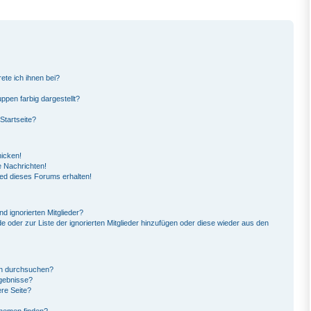
ete ich ihnen bei?
pen farbig dargestellt?
Startseite?
hicken!
 Nachrichten!
ied dieses Forums erhalten!
d ignorierten Mitglieder?
de oder zur Liste der ignorierten Mitglieder hinzufügen oder diese wieder aus den
en durchsuchen?
rgebnisse?
re Seite?