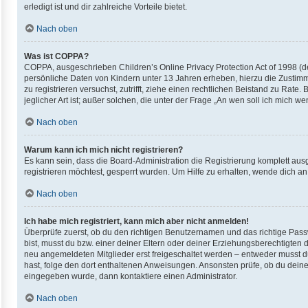
erledigt ist und dir zahlreiche Vorteile bietet.
Nach oben
Was ist COPPA?
COPPA, ausgeschrieben Children’s Online Privacy Protection Act of 1998 (de
persönliche Daten von Kindern unter 13 Jahren erheben, hierzu die Zustimm
zu registrieren versuchst, zutrifft, ziehe einen rechtlichen Beistand zu Ra
jeglicher Art ist; außer solchen, die unter der Frage „An wen soll ich mich
Nach oben
Warum kann ich mich nicht registrieren?
Es kann sein, dass die Board-Administration die Registrierung komplett au
registrieren möchtest, gesperrt wurden. Um Hilfe zu erhalten, wende dich an
Nach oben
Ich habe mich registriert, kann mich aber nicht anmelden!
Überprüfe zuerst, ob du den richtigen Benutzernamen und das richtige Pas
bist, musst du bzw. einer deiner Eltern oder deiner Erziehungsberechtigten d
neu angemeldeten Mitglieder erst freigeschaltet werden – entweder musst du d
hast, folge den dort enthaltenen Anweisungen. Ansonsten prüfe, ob du deine
eingegeben wurde, dann kontaktiere einen Administrator.
Nach oben