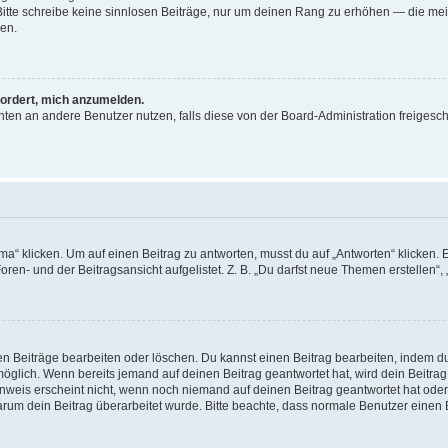
. Bitte schreibe keine sinnlosen Beiträge, nur um deinen Rang zu erhöhen — die me
en.
fordert, mich anzumelden.
richten an andere Benutzer nutzen, falls diese von der Board-Administration freig
klicken. Um auf einen Beitrag zu antworten, musst du auf „Antworten“ klicken. Es 
en- und der Beitragsansicht aufgelistet. Z. B. „Du darfst neue Themen erstellen“, 
en Beiträge bearbeiten oder löschen. Du kannst einen Beitrag bearbeiten, indem d
 möglich. Wenn bereits jemand auf deinen Beitrag geantwortet hat, wird dein Beitr
inweis erscheint nicht, wenn noch niemand auf deinen Beitrag geantwortet hat oder
, warum dein Beitrag überarbeitet wurde. Bitte beachte, dass normale Benutzer einen