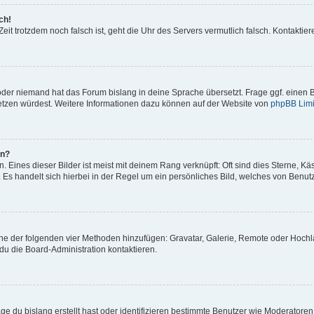
ch!
e Zeit trotzdem noch falsch ist, geht die Uhr des Servers vermutlich falsch. Kontakt
 oder niemand hat das Forum bislang in deine Sprache übersetzt. Frage ggf. einen B
rsetzen würdest. Weitere Informationen dazu können auf der Website von
phpBB Limi
en?
 Eines dieser Bilder ist meist mit deinem Rang verknüpft: Oft sind dies Sterne, K
 Es handelt sich hierbei in der Regel um ein persönliches Bild, welches von Benutze
 eine der folgenden vier Methoden hinzufügen: Gravatar, Galerie, Remote oder Hoc
du die Board-Administration kontaktieren.
ge du bislang erstellt hast oder identifizieren bestimmte Benutzer wie Moderator