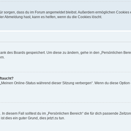
dafür sorgen, dass du im Forum angemeldet bleibst. Außerdem ermöglichen Cookies 
der Abmeldung hast, kann es helfen, wenn du die Cookies löscht.
nbank des Boards gespeichert. Um diese zu ändern, gehe in den „Persönlichen Berei
rn.
ftaucht?
n „Meinen Online-Status während dieser Sitzung verbergen“. Wenn du diese Option 
 In diesem Fall solltest du im „Persönlichen Bereich“ die für dich passende Zeitzone
st dies ein guter Grund, dies jetzt zu tun.