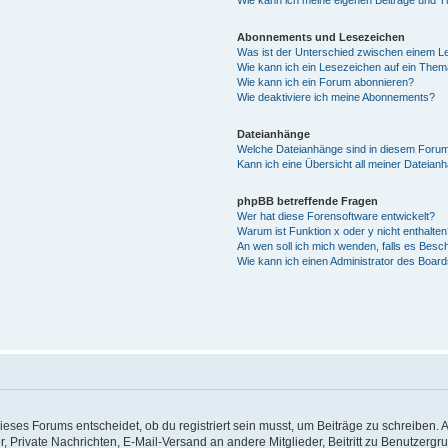
Wie kann ich meine eigenen Beiträge und 
Abonnements und Lesezeichen
Was ist der Unterschied zwischen einem 
Wie kann ich ein Lesezeichen auf ein The
Wie kann ich ein Forum abonnieren?
Wie deaktiviere ich meine Abonnements?
Dateianhänge
Welche Dateianhänge sind in diesem Forum
Kann ich eine Übersicht all meiner Dateian
phpBB betreffende Fragen
Wer hat diese Forensoftware entwickelt?
Warum ist Funktion x oder y nicht enthalten
An wen soll ich mich wenden, falls es Besc
Wie kann ich einen Administrator des Board
ses Forums entscheidet, ob du registriert sein musst, um Beiträge zu schreiben. Auf j
r, Private Nachrichten, E-Mail-Versand an andere Mitglieder, Beitritt zu Benutzerg