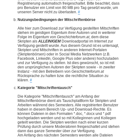
Registrierung automatisch freigeschaltet. Bitte beachtet, dass
pro Benutzer ein Limit von 80 MB pro Tag gesetzt wurde, um
unseren Server nicht zu überlasten.
#
Nutzungsbedingungen der Mitschriftenbörse
Alle hier zum Download zur Verfügung gestellten Mitschriften
stehen im geistigen Eigentum ihrer Autoren und in weiterer
Folge im Eigentum von
Geschichteforum.at
, dem diese
Skripten als
ALLEINIGEM
Downloadportal im Internet zur
Verfügung gestellt wurde. Aus diesem Grund ist es untersagt,
Skripten und Mitschriften in anderen Internet-Portalen
(Skriptenbörsen) oder in Social Media Netzwerken (z.B.
Facebook, LinkedIn, Google Plus oder andere) hochzuladen
und zur Verfügung zu stellen. Ist dies gewünscht, so ist mit
den ursprünglichen Autoren der Skripten sowie - in zweiter
Instanz - mit den Betreibern von
Geschichteforum.at
Rücksprache zu halten bzw. die rechtliche Situation zu
klären.
#
Kategorie "Mitschriftentausch"
Die Kategorie "Mitschriftentausch" am Anfang der
Mitschriftenbörse dient als Tauschplattform für Skripten und
Arbeiten während des Semesters. Alle registrierten Benutzer
haben in diesem Bereich Up- und Download-Rechte. Es
können Dateien in den Formaten *.doc, *.docx und *.pdf
hochgeladen werden und so mit Kolleginnen und Kollegen
geteilt werden. Die Skripten werden nach einer kurzen
Prüfung durch unsere Moderatoren freigeschaltet und stehen
dann das ganze Semester über zur Verfügung.
Am Anfang des nächsten Semesters werden alle Dateien