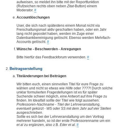
aufweisen, so meldet ihn bitte mit der Reportfunktion
(Rufzeichen rechts oben neben
Zitat
-Button) einem
Moderator.
#
Accountlöschungen
User, die sich nach spätestens einem Monat nicht via
Freischaltungsmail aktiv geschalten haben, oder ein Jahr
lang nicht gepostet haben, werden im Zuge einer
Datenbankbereinigung gelöscht. Ebenso werden Mehrfach-
Accounts gelöscht.
#
Wünsche - Beschwerden - Anregungen
Bitte hierfür das Feedbackforum verwenden.
#
Beitragserstellung
Titeländerungen bei Beiträgen
Wir bitten euch, einen sinnvollen Titel für eure Frage zu
wählen und nicht so etwas wie
Hilfe
oder
????
! Durch solche
unklar formulierten Fragestellungen ist es für später
Suchende schwer möglich, eine Antwort auf ihre Frage zu
finden. Im Idealfall sollte der Titel wie folgt aussehen:
Professoren-Nachname
-
Titel der Lehrveranstaltung,
eventuell gekürzt
-
WS oder SS mit dem Jahr auf vier Stellen
ausgeschrieben
.
Sollte es sich bei der Lehrveranstaltung um den Vortrag
mehrerer handeln, so ist der erste Professorenname um ein
et al
zu ergänzen, also z.B.
Eder et al
.
#