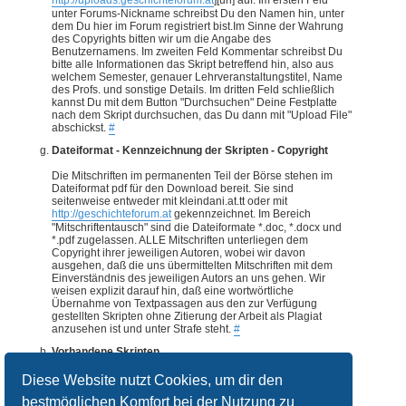
unter Forums-Nickname schreibst Du den Namen hin, unter
dem Du hier im Forum registriert bist.Im Sinne der Wahrung
des Copyrights bitten wir um die Angabe des
Benutzernamens. Im zweiten Feld Kommentar schreibst Du
bitte alle Informationen das Skript betreffend hin, also aus
welchem Semester, genauer Lehrveranstaltungstitel, Name
des Profs. und sonstige Details. Im dritten Feld schließlich
kannst Du mit dem Button "Durchsuchen" Deine Festplatte
nach dem Skript durchsuchen, das Du dann mit "Upload File"
abschickst.
#
Dateiformat - Kennzeichnung der Skripten - Copyright
Die Mitschriften im permanenten Teil der Börse stehen im
Dateiformat pdf für den Download bereit. Sie sind
seitenweise entweder mit kleindani.at.tt oder mit
http://geschichteforum.at
gekennzeichnet. Im Bereich
"Mitschriftentausch" sind die Dateiformate *.doc, *.docx und
*.pdf zugelassen. ALLE Mitschriften unterliegen dem
Copyright ihrer jeweiligen Autoren, wobei wir davon
ausgehen, daß die uns übermittelten Mitschriften mit dem
Einverständnis des jeweiligen Autors an uns gehen. Wir
weisen explizit darauf hin, daß eine wortwörtliche
Übernahme von Textpassagen aus den zur Verfügung
gestellten Skripten ohne Zitierung der Arbeit als Plagiat
anzusehen ist und unter Strafe steht.
#
Vorhandene Skripten
Alle verfügbaren Skripten befinden sich im Downloadbereich
Diese Website nutzt Cookies, um dir den
des Forums.
#
bestmöglichen Komfort bei der Nutzung zu