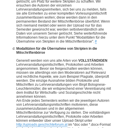
gelöscht, um Platz für weitere Skripten zu schaffen. Wir
ersuchen die Autoren der einzelnen
Lehrveranstaltungseinheiten, sich bei uns zu melden, falls
sie alle Einheiten zu einer kompletten Vorlesungsmitschrift
zusammenfassen wollen; diese werden dann in den
permanenten Bestand der Mitschriftenbörse überführt. Wenn
sich niemand meldet oder wenn der Upload nur für das
Semester gewünscht war, werden selbstverständlich alle
Daten von unserem Server gelöscht. Siehe weiterführende
Informationen hierzu unter dem Punkt "Modalitäten für die
Übernahme von Skripten in die Mitschriftenbörse".
#
Modalitäten für die Übernahme von Skripten in die
Mitschriftenbörse
Generell werden von uns alle Arten von
VOLLSTÄNDIGEN
Lehrveranstaltungsmitschriften, Protokollen und Arbeiten
angenommen. Bevor sie freigeschalten werden können,
müssen sie allerdings von den Moderatoren auf Relevanz
und rechtliche Aspekte, wie zum Beispiel Plagiate, überprüft
werden. Die einzige Ausnahme bilden Protokolle und
Mitschriften zu Lehrveranstaltungen von Birgit Bolognese-
Leuchtenmüller, die wir entsprechend einer Vereinbarung mit
dem Institut für Wirtschafts- und Sozialgeschichte nicht
annehmen können.
Am Ende jedes Semesters wollen wir die jeweiligen Autoren
von Lehrveranstaltungsmitschriften motivieren, diese
zusammenzufassen und in der allgemeinen
Mitschriftenbörse zur Verfügung zu stellen. Die vollständigen
Lehrveranstaltungsmitschriften, Protokolle oder Arbeiten
können entweder über unser Upload-Skript unter
http://uploads.geschichteforum.at
im *doc oder *.docx-Format