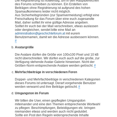
Die Registrierung ist notwendig, um in den Hauptbereichen
des Forums schreiben zu können. Ein Erstellen von
Beiträgen ohne Registrierung ist aufgrund des hohen
Spamaufkommens leider nicht möglich.
Aus Sicherheitsgründen (zur Spamvermeidung) erfolgt eine
Freischaltung für das Forum über eine euch zugesandte
Mail, daher solltet ihr eine gültige Adresse angeben.
Solltet ihr euch bei der Mail verschreiben, etwas auslassen
oder dergleichen, sendet bitte eine Mail an
administration@geschichteforum.at
mit eurem
Benutzernamen, damit wir die Adresse ausbessern können.
#
Avatargröße
Die Avatare dürfen die Größe von 100x100 Pixel und 10 kB
nicht überschreiten. Wir dürfen euch auch auf die große, zur
Verfügung stehende Avatar-Galerie hinweisen. Nicht der
Größen-Norm entsprechende Avatare werden gelöscht.
#
Mehrfachbeiträge in verschiedenen Foren
Doppel- und Mehrfachbeiträge in verschiedenen Kategorien
dieses Forums ist untersagt. Derart vorgehende Benutzer
werden verwarnt und ihre Beiträge gelöscht.
#
Umgangston im Forum
Wir bitten die User, einen gepflegten Umgangston
miteinander und eine den Themen entsprechende Wortwahl
zu pflegen. Beschimpfungen, Beleidigungen etc. bringen
niemanden etwas und werden auch nicht geduldet.
Sollte ein Post den Regeln widersprechende Inhalte