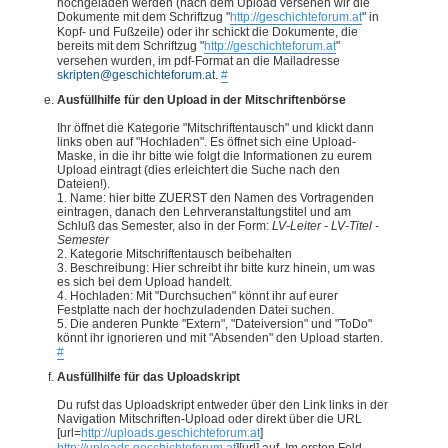
hochgeladen werden (nach dem Upload versehen wir die
Dokumente mit dem Schriftzug "
http://geschichteforum.at
" in
Kopf- und Fußzeile) oder ihr schickt die Dokumente, die
bereits mit dem Schriftzug "
http://geschichteforum.at
"
versehen wurden, im pdf-Format an die Mailadresse
skripten@geschichteforum.at
.
#
Ausfüllhilfe für den Upload in der Mitschriftenbörse
Ihr öffnet die Kategorie "Mitschriftentausch" und klickt dann
links oben auf "Hochladen". Es öffnet sich eine Upload-
Maske, in die ihr bitte wie folgt die Informationen zu eurem
Upload eintragt (dies erleichtert die Suche nach den
Dateien!).
1. Name: hier bitte ZUERST den Namen des Vortragenden
eintragen, danach den Lehrveranstaltungstitel und am
Schluß das Semester, also in der Form:
LV-Leiter - LV-Titel -
Semester
2. Kategorie Mitschriftentausch beibehalten
3. Beschreibung: Hier schreibt ihr bitte kurz hinein, um was
es sich bei dem Upload handelt.
4. Hochladen: Mit "Durchsuchen" könnt ihr auf eurer
Festplatte nach der hochzuladenden Datei suchen.
5. Die anderen Punkte "Extern", "Dateiversion" und "ToDo"
könnt ihr ignorieren und mit "Absenden" den Upload starten.
#
Ausfüllhilfe für das Uploadskript
Du rufst das Uploadskript entweder über den Link links in der
Navigation Mitschriften-Upload oder direkt über die URL
[url=
http://uploads.geschichteforum.at
]
http://uploads.geschichteforum.at
][url] auf. Im ersten Feld