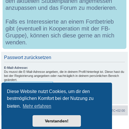
den aktuellen Studienplänen angemessen
anzupassen und das Forum zu moderieren.
Falls es Interessierte an einem Fortbetrieb
gibt (eventuell in Kooperation mit der FB-
Gruppe), können sich diese gerne an mich
wenden.
Passwort zurücksetzen
E-Mail-Adresse:
Du musst die E-Mail-Adresse angeben, die in deinem Profil hinterlegt ist. Diese hast du
bei der Registrierung angegeben oder nachträglich in deinem persönlichen Bereich
geändert.
Diese Website nutzt Cookies, um dir den
bestmöglichen Komfort bei der Nutzung zu
bieten.
Mehr erfahren
Portal
Foren-Übersicht
Alle Zeiten sind
UTC+02:00
Verstanden!
Powered by
phpBB
® Forum Software © phpBB Limited
Deutsche Übersetzung durch
phpBB.de