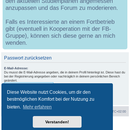
den aktuellen Studienplänen angemessen
anzupassen und das Forum zu moderieren.
Falls es Interessierte an einem Fortbetrieb
gibt (eventuell in Kooperation mit der FB-
Gruppe), können sich diese gerne an mich
wenden.
Passwort zurücksetzen
E-Mail-Adresse:
Du musst die E-Mail-Adresse angeben, die in deinem Profil hinterlegt ist. Diese hast du
bei der Registrierung angegeben oder nachträglich in deinem persönlichen Bereich
geändert.
Diese Website nutzt Cookies, um dir den
bestmöglichen Komfort bei der Nutzung zu
bieten.
Mehr erfahren
Portal
Foren-Übersicht
Alle Zeiten sind
UTC+02:00
Verstanden!
Powered by
phpBB
® Forum Software © phpBB Limited
Deutsche Übersetzung durch
phpBB.de