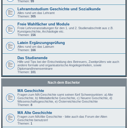
Themen:
99
Lehramtsstudium Geschichte und Sozialkunde
Alles rund um das Lehramt
Themen:
305
Freie Wahlfächer und Module
Freie Lehrveranstaltungen für den 1. und 2. Studienabschnitt aus z.B.
Kunstgeschichte, Archäologie etc.
Themen:
156
Latein Ergänzungsprüfung
Alles rund um das Latinum
Themen:
166
Das Studienende
Hilfe und Tips bei der Entscheidung des Betreuers, Zweitprüfers wie auch
andere formale und organisatorische Angelegenheiten, sowie
DiplomandInnenseminare
Themen:
101
Nach dem Bachelor
MA Geschichte
Fragen zum MA Geschichte samt seinen fünf Schwerpunkten: a) Alte
Geschichte, b) Mittelalterliche Geschichte, c) Neuere Geschichte, d)
Wissenschaftsgeschichte, e) Österreichische Geschichte
Themen:
8
MA Alte Geschichte
Fragen zum MA Alte Geschichte - bitte auch das Forum der Alten
Geschichte benutzen!
Themen:
1