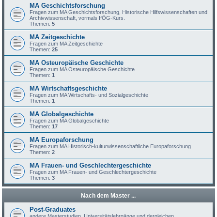
MA Geschichtsforschung
Fragen zum MA Geschichtsforschung, Historische Hilfswissenschaften und
Archivwissenschaft, vormals IfÖG-Kurs.
Themen:
5
MA Zeitgeschichte
Fragen zum MA Zeitgeschichte
Themen:
25
MA Osteuropäische Geschichte
Fragen zum MA Osteuropäische Geschichte
Themen:
1
MA Wirtschaftsgeschichte
Fragen zum MA Wirtschafts- und Sozialgeschichte
Themen:
1
MA Globalgeschichte
Fragen zum MA Globalgeschichte
Themen:
17
MA Europaforschung
Fragen zum MA Historisch-kulturwissenschaftliche Europaforschung
Themen:
2
MA Frauen- und Geschlechtergeschichte
Fragen zum MA Frauen- und Geschlechtergeschichte
Themen:
3
Nach dem Master ...
Post-Graduates
andere Masterstudien, Universitätslehrgänge und dergleichen