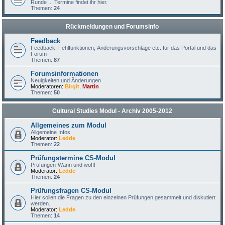
Runde ... Termine findet ihr hier.
Themen:
24
Rückmeldungen und Forumsinfo
Feedback
Feedback, Fehlfunktionen, Änderungsvorschläge etc. für das Portal und das
Forum
Themen:
87
Forumsinformationen
Neuigkeiten und Änderungen
Moderatoren:
Birgit
,
Martin
Themen:
50
Cultural Studies Modul - Archiv 2005-2012
Allgemeines zum Modul
Allgemeine Infos
Moderator:
Ledde
Themen:
22
Prüfungstermine CS-Modul
Prüfungen-Wann und wo!!!
Moderator:
Ledde
Themen:
24
Prüfungsfragen CS-Modul
Hier sollen die Fragen zu den einzelnen Prüfungen gesammelt und diskutiert
werden.
Moderator:
Ledde
Themen:
14