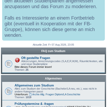
den aktuellen Studienplänen angemessen
anzupassen und das Forum zu moderieren.
Falls es Interessierte an einem Fortbetrieb
gibt (eventuell in Kooperation mit der FB-
Gruppe), können sich diese gerne an mich
wenden.
Aktuelle Zeit: Fr 07.Aug 2026, 23:05
FAQ zum Studium
Oft gestellte Fragen
Abkürzungen, Anrechnungscodes (S,A,E,R,W,M), Räumlichkeiten, alte
und neue Studienpläne
Bitte dieses Forum immer lesen!
Themen:
25
Allgemeines
Allgemeines zum Studium
Alles zum Studium der Geschichte (Bachelor/LA neu, etc.), was nicht in
andere Kategorien passt
Unterforum:
Archiv Allg. Fragen Diplom/LA Geschichte
Themen:
1019
Prüfungstermine & -fragen