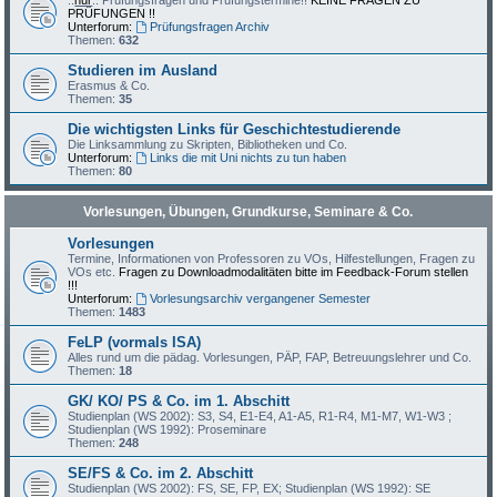
::
nur
:: Prüfungsfragen und Prüfungstermine!!
KEINE FRAGEN ZU
PRÜFUNGEN !!
Unterforum:
Prüfungsfragen Archiv
Themen:
632
Studieren im Ausland
Erasmus & Co.
Themen:
35
Die wichtigsten Links für Geschichtestudierende
Die Linksammlung zu Skripten, Bibliotheken und Co.
Unterforum:
Links die mit Uni nichts zu tun haben
Themen:
80
Vorlesungen, Übungen, Grundkurse, Seminare & Co.
Vorlesungen
Termine, Informationen von Professoren zu VOs, Hilfestellungen, Fragen zu
VOs etc.
Fragen zu Downloadmodalitäten bitte im Feedback-Forum stellen
!!!
Unterforum:
Vorlesungsarchiv vergangener Semester
Themen:
1483
FeLP (vormals ISA)
Alles rund um die pädag. Vorlesungen, PÄP, FAP, Betreuungslehrer und Co.
Themen:
18
GK/ KO/ PS & Co. im 1. Abschitt
Studienplan (WS 2002): S3, S4, E1-E4, A1-A5, R1-R4, M1-M7, W1-W3 ;
Studienplan (WS 1992): Proseminare
Themen:
248
SE/FS & Co. im 2. Abschitt
Studienplan (WS 2002): FS, SE, FP, EX; Studienplan (WS 1992): SE