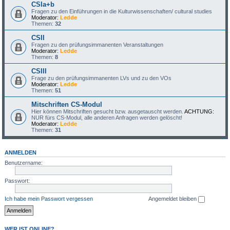
CSIa+b
Fragen zu den Einführungen in die Kulturwissenschaften/ cultural studies
Moderator:
Ledde
Themen:
32
CSII
Fragen zu den prüfungsimmanenten Veranstaltungen
Moderator:
Ledde
Themen:
8
CSIII
Frage zu den prüfungsimmanenten LVs und zu den VOs
Moderator:
Ledde
Themen:
51
Mitschriften CS-Modul
Hier können Mitschriften gesucht bzw. ausgetauscht werden.
ACHTUNG:
NUR fürs CS-Modul, alle anderen Anfragen werden gelöscht!
Moderator:
Ledde
Themen:
31
ANMELDEN
Benutzername:
Passwort:
Ich habe mein Passwort vergessen
Angemeldet bleiben
WER IST ONLINE?