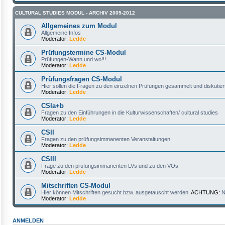
CULTURAL STUDIES MODUL - ARCHIV 2005-2012
Allgemeines zum Modul
Allgemeine Infos
Moderator:
Ledde
Prüfungstermine CS-Modul
Prüfungen-Wann und wo!!!
Moderator:
Ledde
Prüfungsfragen CS-Modul
Hier sollen die Fragen zu den einzelnen Prüfungen gesammelt und diskutier
Moderator:
Ledde
CSIa+b
Fragen zu den Einführungen in die Kulturwissenschaften/ cultural studies
Moderator:
Ledde
CSII
Fragen zu den prüfungsimmanenten Veranstaltungen
Moderator:
Ledde
CSIII
Frage zu den prüfungsimmanenten LVs und zu den VOs
Moderator:
Ledde
Mitschriften CS-Modul
Hier können Mitschriften gesucht bzw. ausgetauscht werden.
ACHTUNG:
N
Moderator:
Ledde
ANMELDEN