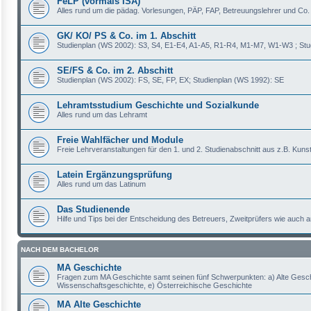
FeLP (vormals ISA)
Alles rund um die pädag. Vorlesungen, PÄP, FAP, Betreuungslehrer und Co.
GK/ KO/ PS & Co. im 1. Abschitt
Studienplan (WS 2002): S3, S4, E1-E4, A1-A5, R1-R4, M1-M7, W1-W3 ; Stu
SE/FS & Co. im 2. Abschitt
Studienplan (WS 2002): FS, SE, FP, EX; Studienplan (WS 1992): SE
Lehramtsstudium Geschichte und Sozialkunde
Alles rund um das Lehramt
Freie Wahlfächer und Module
Freie Lehrveranstaltungen für den 1. und 2. Studienabschnitt aus z.B. Kuns
Latein Ergänzungsprüfung
Alles rund um das Latinum
Das Studienende
Hilfe und Tips bei der Entscheidung des Betreuers, Zweitprüfers wie auch
NACH DEM BACHELOR
MA Geschichte
Fragen zum MA Geschichte samt seinen fünf Schwerpunkten: a) Alte Geschic
Wissenschaftsgeschichte, e) Österreichische Geschichte
MA Alte Geschichte