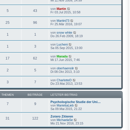
Mi 11.Nov 2009, 14:59
r
e
u
a
r
e
N
von
Martin
g
B
5
43
s
e
Fr 03.Jul 2015, 10:58
e
t
u
i
e
e
t
N
von
Martini73
r
25
96
s
r
e
Fr 25.Mär 2016, 19:07
B
t
a
u
e
e
g
e
i
N
von
snow white
r
1
1
s
t
e
Do 26.Feb 2009, 18:19
B
t
r
u
e
e
a
e
i
N
von
Lucheni
r
g
1
3
s
t
e
Sa 05.Sep 2015, 13:00
B
t
r
u
e
e
a
e
i
N
von
Marada
r
g
17
62
s
t
e
Mi 17.Jun 2015, 7:46
B
t
r
u
e
e
a
e
i
N
von
oberhaenslir
r
g
2
5
s
t
e
Di 08.Okt 2013, 3:10
B
t
r
u
e
e
a
e
i
N
von
CharlotteD
r
g
3
7
s
t
e
Do 23.Mai 2013, 13:53
B
t
r
u
e
e
a
e
i
r
g
s
t
THEMEN
BEITRÄGE
LETZTER BEITRAG
B
t
r
e
e
a
Psychologische Studie der Uni…
i
7
9
r
g
N
von
MariettaLieb
t
B
e
Sa 09.Mai 2015, 21:22
r
e
u
a
i
e
Zotero Zitieren
g
31
122
t
s
N
von
MichaelaSe
r
t
e
Mo 21.Nov 2016, 23:15
a
e
u
g
r
e