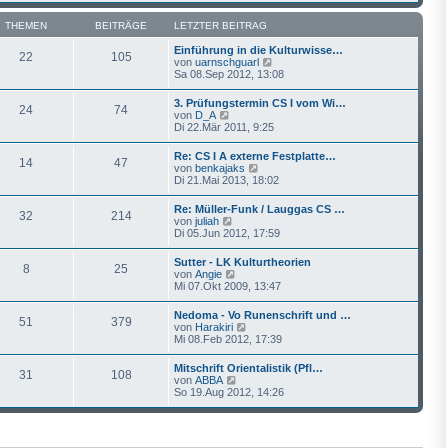
g
r
e
B
s
THEMEN
BEITRÄGE
LETZTER BEITRAG
e
t
i
e
Einführung in die Kulturwisse…
22
105
t
r
N
von
uarnschguarl
r
B
e
Sa 08.Sep 2012, 13:08
a
e
u
g
i
e
3. Prüfungstermin CS I vom Wi…
t
24
74
s
N
von
D_A
r
t
e
Di 22.Mär 2011, 9:25
a
e
u
g
r
e
Re: CS I A externe Festplatte…
B
14
47
s
N
von
benkajaks
e
t
e
Di 21.Mai 2013, 18:02
i
e
u
t
r
e
r
Re: Müller-Funk / Lauggas CS …
B
32
214
s
a
N
von
juliah
e
t
g
e
Di 05.Jun 2012, 17:59
i
e
u
t
r
e
r
Sutter - LK Kulturtheorien
B
8
25
s
a
N
von
Angie
e
t
g
e
Mi 07.Okt 2009, 13:47
i
e
u
t
r
e
r
Nedoma - Vo Runenschrift und …
B
51
379
s
a
N
von
Harakiri
e
t
g
e
Mi 08.Feb 2012, 17:39
i
e
u
t
r
e
r
Mitschrift Orientalistik (Pfl…
B
31
108
s
a
N
von
ABBA
e
t
g
e
So 19.Aug 2012, 14:26
i
e
u
t
r
e
r
B
s
a
e
t
g
i