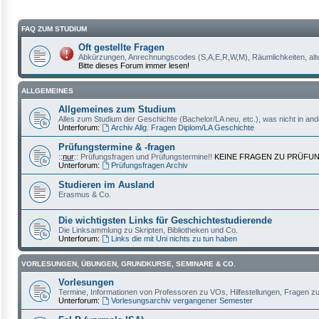
FAQ ZUM STUDIUM
Oft gestellte Fragen
Abkürzungen, Anrechnungscodes (S,A,E,R,W,M), Räumlichkeiten, alt
Bitte dieses Forum immer lesen!
ALLGEMEINES
Allgemeines zum Studium
Alles zum Studium der Geschichte (Bachelor/LA neu, etc.), was nicht in an
Unterforum:
Archiv Allg. Fragen Diplom/LA Geschichte
Prüfungstermine & -fragen
::
nur
:: Prüfungsfragen und Prüfungstermine!!
KEINE FRAGEN ZU PRÜFUN
Unterforum:
Prüfungsfragen Archiv
Studieren im Ausland
Erasmus & Co.
Die wichtigsten Links für Geschichtestudierende
Die Linksammlung zu Skripten, Bibliotheken und Co.
Unterforum:
Links die mit Uni nichts zu tun haben
VORLESUNGEN, ÜBUNGEN, GRUNDKURSE, SEMINARE & CO.
Vorlesungen
Termine, Informationen von Professoren zu VOs, Hilfestellungen, Fragen z
Unterforum:
Vorlesungsarchiv vergangener Semester