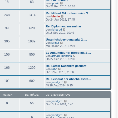
t
18
63
s
N
von
Ipunkt
r
t
e
Do 21.Feb 2013, 16:18
a
e
u
g
r
e
Re: Milford Mikroökonomie - S…
B
248
1314
s
N
von
Martin
e
t
e
Do 24.Jan 2013, 17:45
i
e
u
t
r
e
Re: Diplomandenseminar
r
99
629
B
s
N
von
richardd
a
e
t
e
Di 18.Sep 2012, 10:49
g
i
e
u
t
r
e
Unterrichtideen/-material 2. …
r
305
1989
B
s
N
von
lurinur
a
e
t
e
Mo 29.Jan 2018, 17:04
g
i
e
u
t
r
e
LV-Ankündigung: Biopolitik & …
r
156
850
B
s
N
von
arts&humanities
a
e
t
e
Do 27.Sep 2018, 13:00
g
i
e
u
t
r
e
Re: Latein-Nachhilfe gesucht
r
166
1209
B
s
N
von
rabe
a
e
t
e
Di 18.Sep 2018, 11:56
g
i
e
u
t
r
e
Re: Lektorat der Abschlussarb…
r
101
602
B
s
N
von
yazdgirt3
a
e
t
e
Mi 28.Aug 2024, 9:15
g
i
e
u
t
r
e
r
B
s
THEMEN
BEITRÄGE
LETZTER BEITRAG
a
e
t
g
i
e
N
von
yazdgirt3
8
55
t
r
e
Do 13.Jun 2024, 8:45
r
B
u
a
e
e
g
i
s
N
von
yazdgirt3
1
6
t
t
e