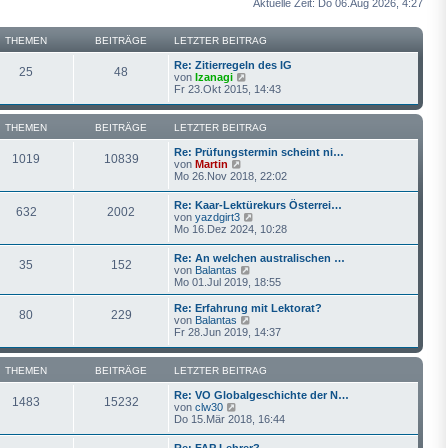
Aktuelle Zeit: Do 06.Aug 2026, 4:27
THEMEN
BEITRÄGE
LETZTER BEITRAG
Re: Zitierregeln des IG
25
48
N
von
Izanagi
e
Fr 23.Okt 2015, 14:43
u
e
s
THEMEN
BEITRÄGE
LETZTER BEITRAG
t
e
Re: Prüfungstermin scheint ni…
1019
10839
r
N
von
Martin
B
e
Mo 26.Nov 2018, 22:02
e
u
i
e
Re: Kaar-Lektürekurs Österrei…
t
632
2002
s
N
von
yazdgirt3
r
t
e
Mo 16.Dez 2024, 10:28
a
e
u
g
r
e
Re: An welchen australischen …
B
35
152
s
N
von
Balantas
e
t
e
Mo 01.Jul 2019, 18:55
i
e
u
t
r
e
r
Re: Erfahrung mit Lektorat?
B
80
229
s
a
N
von
Balantas
e
t
g
e
Fr 28.Jun 2019, 14:37
i
e
u
t
r
e
r
B
s
THEMEN
BEITRÄGE
LETZTER BEITRAG
a
e
t
g
i
e
Re: VO Globalgeschichte der N…
1483
15232
t
r
N
von
clw30
r
B
e
Do 15.Mär 2018, 16:44
a
e
u
g
i
e
Re: FAP Lehrer?