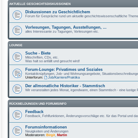
AKTUELLE GESCHICHTSDISKUSSIONEN
Diskussionen zu Geschichtlichem
Forum für Gespräche rund um aktuelle geschichtswissenschaftliche Themen 
Vorlesungen, Tagungen, Ausstellungen, ...
alles Interessante zu Tagungen, Vorlesungen etc.
LOUNGE
Suche - Biete
Mitschriften, CDs, etc.
Was halt so anfällt und gesucht wird!
Forum-Lounge: Privatimes und Soziales
Kontaktknüpfungen, Job- und Wohnungsangebote, Situationsbeschreibungen,
Unterforum:
Job/Karriere/Praktika
Der allmonatliche Historiker - Stammtisch
Wir veranstalten jedes Monat, irgendwann, einen Stammtisch - eine lustige Ru
RÜCKMELDUNGEN UND FORUMSINFO
Feedback
Feedback, Fehlfunktionen, Änderungsvorschläge etc. für das Portal und d
Forumsinformationen
Neuigkeiten und Änderungen
Moderatoren:
Birgit
,
Martin