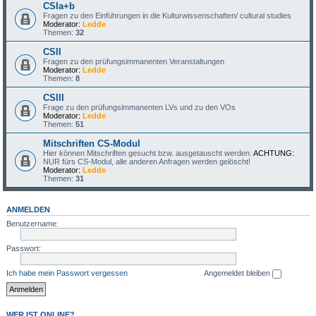
CSIa+b
Fragen zu den Einführungen in die Kulturwissenschaften/ cultural studies
Moderator:
Ledde
Themen:
32
CSII
Fragen zu den prüfungsimmanenten Veranstaltungen
Moderator:
Ledde
Themen:
8
CSIII
Frage zu den prüfungsimmanenten LVs und zu den VOs
Moderator:
Ledde
Themen:
51
Mitschriften CS-Modul
Hier können Mitschriften gesucht bzw. ausgetauscht werden.
ACHTUNG:
NUR fürs CS-Modul, alle anderen Anfragen werden gelöscht!
Moderator:
Ledde
Themen:
31
ANMELDEN
Benutzername:
Passwort:
Ich habe mein Passwort vergessen
Angemeldet bleiben
WER IST ONLINE?