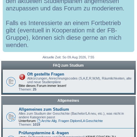
den aktuellen Studienplänen angemessen
anzupassen und das Forum zu moderieren.
Falls es Interessierte an einem Fortbetrieb
gibt (eventuell in Kooperation mit der FB-
Gruppe), können sich diese gerne an mich
wenden.
Aktuelle Zeit: So 09.Aug 2026, 7:55
FAQ zum Studium
Oft gestellte Fragen
Abkürzungen, Anrechnungscodes (S,A,E,R,W,M), Räumlichkeiten, alte
und neue Studienpläne
Bitte dieses Forum immer lesen!
Themen:
25
Allgemeines
Allgemeines zum Studium
Alles zum Studium der Geschichte (Bachelor/LA neu, etc.), was nicht in
andere Kategorien passt
Unterforum:
Archiv Allg. Fragen Diplom/LA Geschichte
Themen:
1019
Prüfungstermine & -fragen