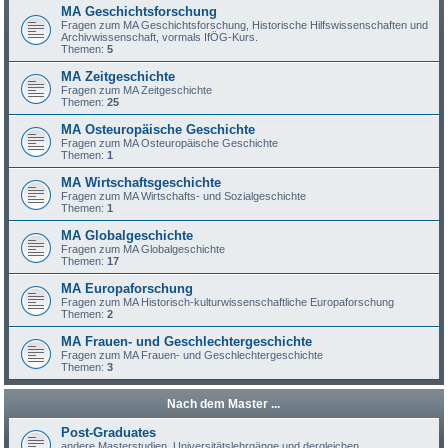
MA Geschichtsforschung
Fragen zum MA Geschichtsforschung, Historische Hilfswissenschaften und
Archivwissenschaft, vormals IfÖG-Kurs.
Themen:
5
MA Zeitgeschichte
Fragen zum MA Zeitgeschichte
Themen:
25
MA Osteuropäische Geschichte
Fragen zum MA Osteuropäische Geschichte
Themen:
1
MA Wirtschaftsgeschichte
Fragen zum MA Wirtschafts- und Sozialgeschichte
Themen:
1
MA Globalgeschichte
Fragen zum MA Globalgeschichte
Themen:
17
MA Europaforschung
Fragen zum MA Historisch-kulturwissenschaftliche Europaforschung
Themen:
2
MA Frauen- und Geschlechtergeschichte
Fragen zum MA Frauen- und Geschlechtergeschichte
Themen:
3
Nach dem Master ...
Post-Graduates
andere Masterstudien, Universitätslehrgänge und dergleichen