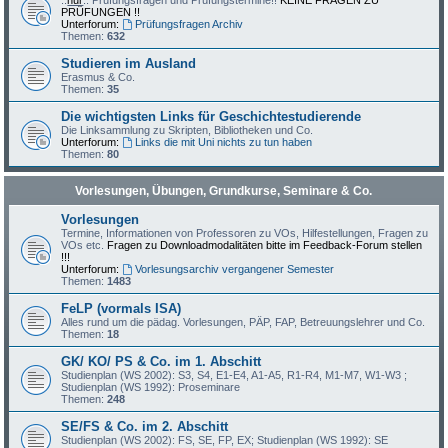
::
nur
:: Prüfungsfragen und Prüfungstermine!!
KEINE FRAGEN ZU
PRÜFUNGEN !!
Unterforum:
Prüfungsfragen Archiv
Themen:
632
Studieren im Ausland
Erasmus & Co.
Themen:
35
Die wichtigsten Links für Geschichtestudierende
Die Linksammlung zu Skripten, Bibliotheken und Co.
Unterforum:
Links die mit Uni nichts zu tun haben
Themen:
80
Vorlesungen, Übungen, Grundkurse, Seminare & Co.
Vorlesungen
Termine, Informationen von Professoren zu VOs, Hilfestellungen, Fragen zu
VOs etc.
Fragen zu Downloadmodalitäten bitte im Feedback-Forum stellen
!!!
Unterforum:
Vorlesungsarchiv vergangener Semester
Themen:
1483
FeLP (vormals ISA)
Alles rund um die pädag. Vorlesungen, PÄP, FAP, Betreuungslehrer und Co.
Themen:
18
GK/ KO/ PS & Co. im 1. Abschitt
Studienplan (WS 2002): S3, S4, E1-E4, A1-A5, R1-R4, M1-M7, W1-W3 ;
Studienplan (WS 1992): Proseminare
Themen:
248
SE/FS & Co. im 2. Abschitt
Studienplan (WS 2002): FS, SE, FP, EX; Studienplan (WS 1992): SE