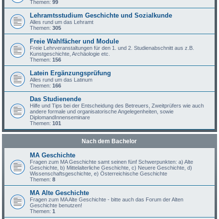
Themen:
99
Lehramtsstudium Geschichte und Sozialkunde
Alles rund um das Lehramt
Themen:
305
Freie Wahlfächer und Module
Freie Lehrveranstaltungen für den 1. und 2. Studienabschnitt aus z.B.
Kunstgeschichte, Archäologie etc.
Themen:
156
Latein Ergänzungsprüfung
Alles rund um das Latinum
Themen:
166
Das Studienende
Hilfe und Tips bei der Entscheidung des Betreuers, Zweitprüfers wie auch
andere formale und organisatorische Angelegenheiten, sowie
DiplomandInnenseminare
Themen:
101
Nach dem Bachelor
MA Geschichte
Fragen zum MA Geschichte samt seinen fünf Schwerpunkten: a) Alte
Geschichte, b) Mittelalterliche Geschichte, c) Neuere Geschichte, d)
Wissenschaftsgeschichte, e) Österreichische Geschichte
Themen:
8
MA Alte Geschichte
Fragen zum MA Alte Geschichte - bitte auch das Forum der Alten
Geschichte benutzen!
Themen:
1