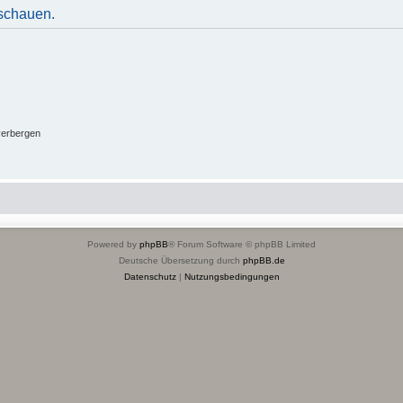
uschauen.
verbergen
Powered by
phpBB
® Forum Software © phpBB Limited
Deutsche Übersetzung durch
phpBB.de
Datenschutz
|
Nutzungsbedingungen