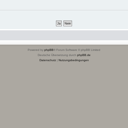
Powered by
phpBB
® Forum Software © phpBB Limited
Deutsche Übersetzung durch
phpBB.de
Datenschutz
|
Nutzungsbedingungen