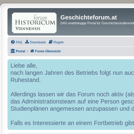
Geschichteforum.at
DAS unabhängige Portal für Geschichtestudierende
FAQ
Downloads
Regeln
Portal
Foren-Übersicht
Liebe alle,
nach langen Jahren des Betriebs folgt nun a
Ruhestand.
Allerdings lassen wir das Forum noch aktiv (al
das Administrationsteam auf eine Person geschr
Studienplänen angemessen anzupassen und d
Falls es Interessierte an einem Fortbetrieb g