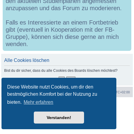
den aktuellen Studienplänen angemessen
anzupassen und das Forum zu moderieren.
Falls es Interessierte an einem Fortbetrieb
gibt (eventuell in Kooperation mit der FB-
Gruppe), können sich diese gerne an mich
wenden.
Alle Cookies löschen
Bist du dir sicher, dass du alle Cookies des Boards löschen möchtest?
Diese Website nutzt Cookies, um dir den
Portal
Foren-Übersicht
Alle Zeiten sind
UTC+02:00
bestmöglichen Komfort bei der Nutzung zu
bieten.
Mehr erfahren
Powered by
phpBB
® Forum Software © phpBB Limited
Deutsche Übersetzung durch
phpBB.de
Datenschutz
|
Nutzungsbedingungen
Verstanden!