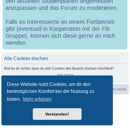
den aktuellen Studienplänen angemessen
anzupassen und das Forum zu moderieren.
Falls es Interessierte an einem Fortbetrieb
gibt (eventuell in Kooperation mit der FB-
Gruppe), können sich diese gerne an mich
wenden.
Alle Cookies löschen
Bist du dir sicher, dass du alle Cookies des Boards löschen möchtest?
Diese Website nutzt Cookies, um dir den
Portal
Foren-Übersicht
Alle Zeiten sind
UTC+02:00
bestmöglichen Komfort bei der Nutzung zu
bieten.
Mehr erfahren
Powered by
phpBB
® Forum Software © phpBB Limited
Deutsche Übersetzung durch
phpBB.de
Datenschutz
|
Nutzungsbedingungen
Verstanden!