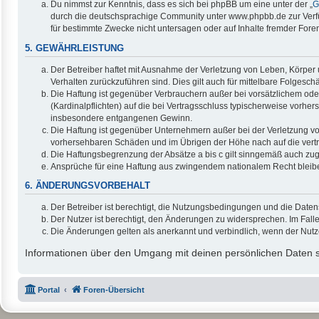
Du nimmst zur Kenntnis, dass es sich bei phpBB um eine unter der „
G
durch die deutschsprachige Community unter www.phpbb.de zur Verfüg
für bestimmte Zwecke nicht untersagen oder auf Inhalte fremder Fore
5. GEWÄHRLEISTUNG
Der Betreiber haftet mit Ausnahme der Verletzung von Leben, Körper u
Verhalten zurückzuführen sind. Dies gilt auch für mittelbare Folge
Die Haftung ist gegenüber Verbrauchern außer bei vorsätzlichem ode
(Kardinalpflichten) auf die bei Vertragsschluss typischerweise vorh
insbesondere entgangenen Gewinn.
Die Haftung ist gegenüber Unternehmern außer bei der Verletzung vo
vorhersehbaren Schäden und im Übrigen der Höhe nach auf die vertr
Die Haftungsbegrenzung der Absätze a bis c gilt sinngemäß auch zugu
Ansprüche für eine Haftung aus zwingendem nationalem Recht bleib
6. ÄNDERUNGSVORBEHALT
Der Betreiber ist berechtigt, die Nutzungsbedingungen und die Daten
Der Nutzer ist berechtigt, den Änderungen zu widersprechen. Im Fall
Die Änderungen gelten als anerkannt und verbindlich, wenn der Nut
Informationen über den Umgang mit deinen persönlichen Daten si
Portal
Foren-Übersicht