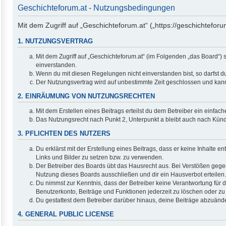
Geschichteforum.at - Nutzungsbedingungen
Mit dem Zugriff auf „Geschichteforum.at“ („https://geschichtefor
1. NUTZUNGSVERTRAG
Mit dem Zugriff auf „Geschichteforum.at“ (im Folgenden „das Board“)
einverstanden.
Wenn du mit diesen Regelungen nicht einverstanden bist, so darfst du
Der Nutzungsvertrag wird auf unbestimmte Zeit geschlossen und kann 
2. EINRÄUMUNG VON NUTZUNGSRECHTEN
Mit dem Erstellen eines Beitrags erteilst du dem Betreiber ein einfa
Das Nutzungsrecht nach Punkt 2, Unterpunkt a bleibt auch nach Kün
3. PFLICHTEN DES NUTZERS
Du erklärst mit der Erstellung eines Beitrags, dass er keine Inhalte 
Links und Bilder zu setzen bzw. zu verwenden.
Der Betreiber des Boards übt das Hausrecht aus. Bei Verstößen geg
Nutzung dieses Boards ausschließen und dir ein Hausverbot erteilen.
Du nimmst zur Kenntnis, dass der Betreiber keine Verantwortung für di
Benutzerkonto, Beiträge und Funktionen jederzeit zu löschen oder zu
Du gestattest dem Betreiber darüber hinaus, deine Beiträge abzuände
4. GENERAL PUBLIC LICENSE