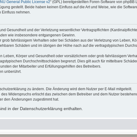
NU General Public License v2
“ (GPL) bereitgestellten Foren-Software von phpBB
ung gestellt. Beide haben keinen Einfluss auf die Art und Weise, wie die Softw
n Einfluss nehmen.
nd Gesundheit und der Verletzung wesentlicher Vertragspflichten (Kardinalpflichten
schäden wie insbesondere entgangenen Gewinn.
r grob fahrlässigem Verhalten oder bei Schäden aus der Verletzung von Leben, Kör
ersehbaren Schäden und im übrigen der Höhe nach auf die vertragstypischen Durchsc
n Leben, Körper und Gesundheit oder vorsätzlichem oder grob fahrlässigem Verhalt
agstypischen Durchschnittsschäden begrenzt. Dies gilt auch für mittelbare Schä
nsten der Mitarbeiter und Erfüllungsgehilfen des Betreibers.
en unberührt.
schutzerklärung zu ändern. Die Änderung wird dem Nutzer per E-Mail mitgeteilt.
e des Widerspruchs erlischt das zwischen dem Betreiber und dem Nutzer bestehende
zer den Änderungen zugestimmt hat.
nd in der Datenschutzerklärung enthalten.