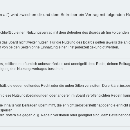
um.at“) wird zwischen dir und dem Betreiber ein Vertrag mit folgenden
 schließt du einen Nutzungsvertrag mit dem Betreiber des Boards ab (im Folgenden
 das Board nicht weiter nutzen. Für die Nutzung des Boards gelten jeweils die an d
von beiden Seiten ohne Einhaltung einer Frist jederzeit gekündigt werden.
ches, zeitlich und räumlich unbeschränktes und unentgeltliches Recht, deinen Beit
digung des Nutzungsvertrages bestehen.
enthält, die gegen geltendes Recht oder die guten Sitten verstoßen. Du erklärst ins
en diese Nutzungsbedingungen oder anderer im Board veröffentlichten Regeln kan
e Inhalte von Beiträgen übernimmt, die er nicht selbst erstellt hat oder die er nic
 sperren.
rn, sofern sie gegen o. g. Regeln verstoßen oder geeignet sind, dem Betreiber o