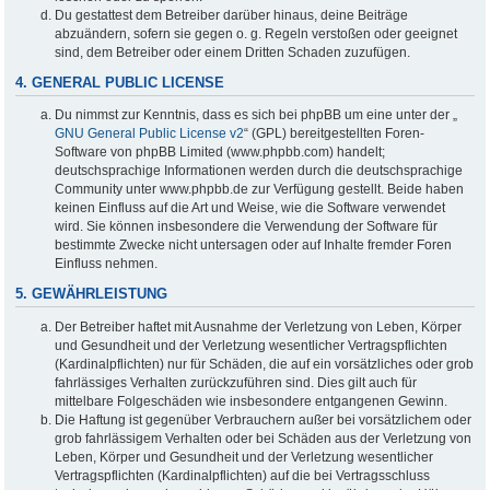
Du gestattest dem Betreiber darüber hinaus, deine Beiträge
abzuändern, sofern sie gegen o. g. Regeln verstoßen oder geeignet
sind, dem Betreiber oder einem Dritten Schaden zuzufügen.
4. GENERAL PUBLIC LICENSE
Du nimmst zur Kenntnis, dass es sich bei phpBB um eine unter der „
GNU General Public License v2
“ (GPL) bereitgestellten Foren-
Software von phpBB Limited (www.phpbb.com) handelt;
deutschsprachige Informationen werden durch die deutschsprachige
Community unter www.phpbb.de zur Verfügung gestellt. Beide haben
keinen Einfluss auf die Art und Weise, wie die Software verwendet
wird. Sie können insbesondere die Verwendung der Software für
bestimmte Zwecke nicht untersagen oder auf Inhalte fremder Foren
Einfluss nehmen.
5. GEWÄHRLEISTUNG
Der Betreiber haftet mit Ausnahme der Verletzung von Leben, Körper
und Gesundheit und der Verletzung wesentlicher Vertragspflichten
(Kardinalpflichten) nur für Schäden, die auf ein vorsätzliches oder grob
fahrlässiges Verhalten zurückzuführen sind. Dies gilt auch für
mittelbare Folgeschäden wie insbesondere entgangenen Gewinn.
Die Haftung ist gegenüber Verbrauchern außer bei vorsätzlichem oder
grob fahrlässigem Verhalten oder bei Schäden aus der Verletzung von
Leben, Körper und Gesundheit und der Verletzung wesentlicher
Vertragspflichten (Kardinalpflichten) auf die bei Vertragsschluss