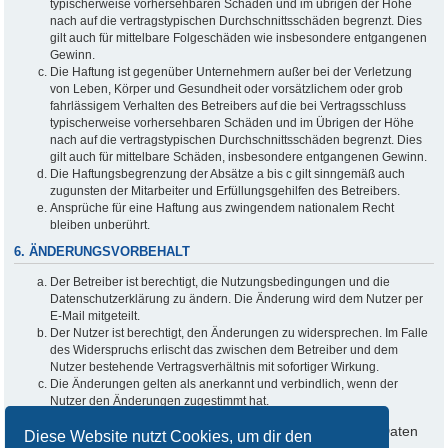
typischerweise vorhersehbaren Schäden und im übrigen der Höhe
nach auf die vertragstypischen Durchschnittsschäden begrenzt. Dies
gilt auch für mittelbare Folgeschäden wie insbesondere entgangenen
Gewinn.
Die Haftung ist gegenüber Unternehmern außer bei der Verletzung
von Leben, Körper und Gesundheit oder vorsätzlichem oder grob
fahrlässigem Verhalten des Betreibers auf die bei Vertragsschluss
typischerweise vorhersehbaren Schäden und im Übrigen der Höhe
nach auf die vertragstypischen Durchschnittsschäden begrenzt. Dies
gilt auch für mittelbare Schäden, insbesondere entgangenen Gewinn.
Die Haftungsbegrenzung der Absätze a bis c gilt sinngemäß auch
zugunsten der Mitarbeiter und Erfüllungsgehilfen des Betreibers.
Ansprüche für eine Haftung aus zwingendem nationalem Recht
bleiben unberührt.
6. ÄNDERUNGSVORBEHALT
Der Betreiber ist berechtigt, die Nutzungsbedingungen und die
Datenschutzerklärung zu ändern. Die Änderung wird dem Nutzer per
E-Mail mitgeteilt.
Der Nutzer ist berechtigt, den Änderungen zu widersprechen. Im Falle
des Widerspruchs erlischt das zwischen dem Betreiber und dem
Nutzer bestehende Vertragsverhältnis mit sofortiger Wirkung.
Die Änderungen gelten als anerkannt und verbindlich, wenn der
Nutzer den Änderungen zugestimmt hat.
Informationen über den Umgang mit deinen persönlichen Daten
Diese Website nutzt Cookies, um dir den