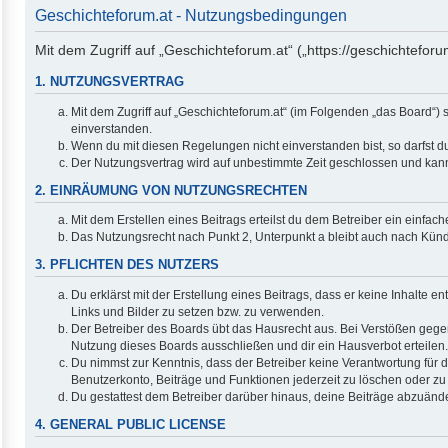
Geschichteforum.at - Nutzungsbedingungen
Mit dem Zugriff auf „Geschichteforum.at“ („https://geschichtefor
1. NUTZUNGSVERTRAG
Mit dem Zugriff auf „Geschichteforum.at“ (im Folgenden „das Board“)
einverstanden.
Wenn du mit diesen Regelungen nicht einverstanden bist, so darfst du
Der Nutzungsvertrag wird auf unbestimmte Zeit geschlossen und kann 
2. EINRÄUMUNG VON NUTZUNGSRECHTEN
Mit dem Erstellen eines Beitrags erteilst du dem Betreiber ein einfa
Das Nutzungsrecht nach Punkt 2, Unterpunkt a bleibt auch nach Kün
3. PFLICHTEN DES NUTZERS
Du erklärst mit der Erstellung eines Beitrags, dass er keine Inhalte 
Links und Bilder zu setzen bzw. zu verwenden.
Der Betreiber des Boards übt das Hausrecht aus. Bei Verstößen geg
Nutzung dieses Boards ausschließen und dir ein Hausverbot erteilen.
Du nimmst zur Kenntnis, dass der Betreiber keine Verantwortung für di
Benutzerkonto, Beiträge und Funktionen jederzeit zu löschen oder zu
Du gestattest dem Betreiber darüber hinaus, deine Beiträge abzuände
4. GENERAL PUBLIC LICENSE