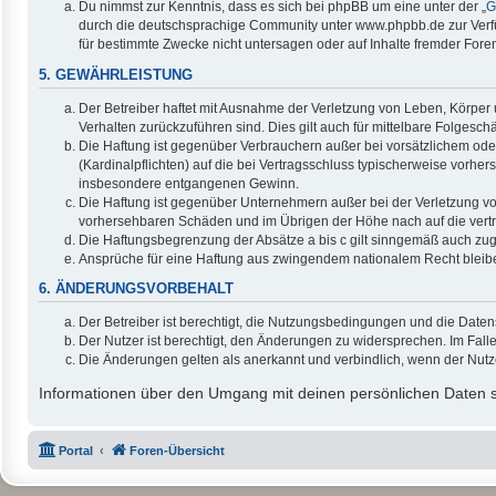
Du nimmst zur Kenntnis, dass es sich bei phpBB um eine unter der „
G
durch die deutschsprachige Community unter www.phpbb.de zur Verfüg
für bestimmte Zwecke nicht untersagen oder auf Inhalte fremder Fore
5. GEWÄHRLEISTUNG
Der Betreiber haftet mit Ausnahme der Verletzung von Leben, Körper u
Verhalten zurückzuführen sind. Dies gilt auch für mittelbare Folge
Die Haftung ist gegenüber Verbrauchern außer bei vorsätzlichem ode
(Kardinalpflichten) auf die bei Vertragsschluss typischerweise vorh
insbesondere entgangenen Gewinn.
Die Haftung ist gegenüber Unternehmern außer bei der Verletzung vo
vorhersehbaren Schäden und im Übrigen der Höhe nach auf die vertr
Die Haftungsbegrenzung der Absätze a bis c gilt sinngemäß auch zugu
Ansprüche für eine Haftung aus zwingendem nationalem Recht bleib
6. ÄNDERUNGSVORBEHALT
Der Betreiber ist berechtigt, die Nutzungsbedingungen und die Daten
Der Nutzer ist berechtigt, den Änderungen zu widersprechen. Im Fall
Die Änderungen gelten als anerkannt und verbindlich, wenn der Nut
Informationen über den Umgang mit deinen persönlichen Daten si
Portal
Foren-Übersicht