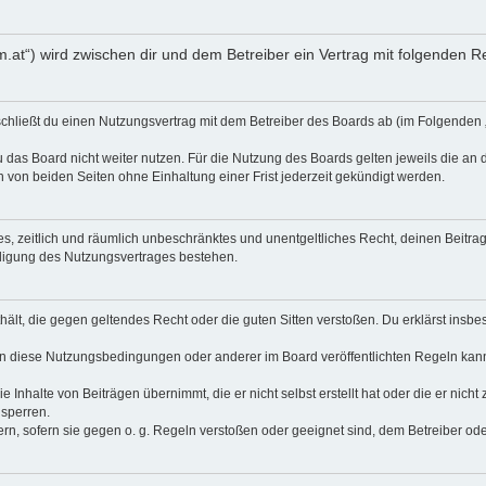
um.at“) wird zwischen dir und dem Betreiber ein Vertrag mit folgenden
 schließt du einen Nutzungsvertrag mit dem Betreiber des Boards ab (im Folgenden
 das Board nicht weiter nutzen. Für die Nutzung des Boards gelten jeweils die an d
von beiden Seiten ohne Einhaltung einer Frist jederzeit gekündigt werden.
ches, zeitlich und räumlich unbeschränktes und unentgeltliches Recht, deinen Beit
digung des Nutzungsvertrages bestehen.
enthält, die gegen geltendes Recht oder die guten Sitten verstoßen. Du erklärst ins
en diese Nutzungsbedingungen oder anderer im Board veröffentlichten Regeln kan
e Inhalte von Beiträgen übernimmt, die er nicht selbst erstellt hat oder die er nic
 sperren.
rn, sofern sie gegen o. g. Regeln verstoßen oder geeignet sind, dem Betreiber o