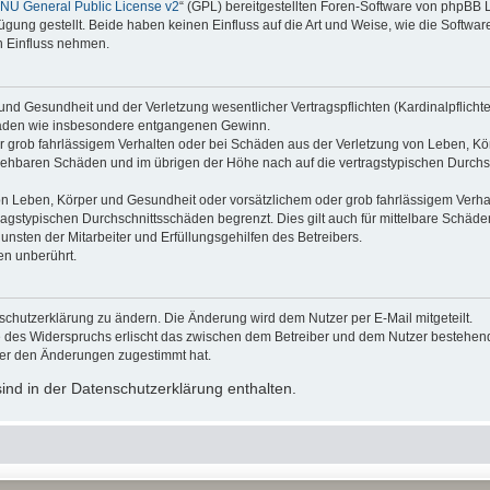
NU General Public License v2
“ (GPL) bereitgestellten Foren-Software von phpBB
ung gestellt. Beide haben keinen Einfluss auf die Art und Weise, wie die Softw
n Einfluss nehmen.
nd Gesundheit und der Verletzung wesentlicher Vertragspflichten (Kardinalpflichten
schäden wie insbesondere entgangenen Gewinn.
r grob fahrlässigem Verhalten oder bei Schäden aus der Verletzung von Leben, Kör
ersehbaren Schäden und im übrigen der Höhe nach auf die vertragstypischen Durchsc
n Leben, Körper und Gesundheit oder vorsätzlichem oder grob fahrlässigem Verhalt
agstypischen Durchschnittsschäden begrenzt. Dies gilt auch für mittelbare Schä
nsten der Mitarbeiter und Erfüllungsgehilfen des Betreibers.
en unberührt.
schutzerklärung zu ändern. Die Änderung wird dem Nutzer per E-Mail mitgeteilt.
e des Widerspruchs erlischt das zwischen dem Betreiber und dem Nutzer bestehende
zer den Änderungen zugestimmt hat.
nd in der Datenschutzerklärung enthalten.