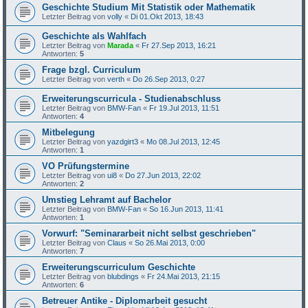
Geschichte Studium Mit Statistik oder Mathematik
Letzter Beitrag von
volly
«
Di 01.Okt 2013, 18:43
Geschichte als Wahlfach
Letzter Beitrag von
Marada
«
Fr 27.Sep 2013, 16:21
Antworten:
5
Frage bzgl. Curriculum
Letzter Beitrag von
verth
«
Do 26.Sep 2013, 0:27
Erweiterungscurricula - Studienabschluss
Letzter Beitrag von
BMW-Fan
«
Fr 19.Jul 2013, 11:51
Antworten:
4
Mitbelegung
Letzter Beitrag von
yazdgirt3
«
Mo 08.Jul 2013, 12:45
Antworten:
1
VO Prüfungstermine
Letzter Beitrag von
ui8
«
Do 27.Jun 2013, 22:02
Antworten:
2
Umstieg Lehramt auf Bachelor
Letzter Beitrag von
BMW-Fan
«
So 16.Jun 2013, 11:41
Antworten:
1
Vorwurf: "Seminararbeit nicht selbst geschrieben"
Letzter Beitrag von
Claus
«
So 26.Mai 2013, 0:00
Antworten:
7
Erweiterungscurriculum Geschichte
Letzter Beitrag von
blubdings
«
Fr 24.Mai 2013, 21:15
Antworten:
6
Betreuer Antike - Diplomarbeit gesucht