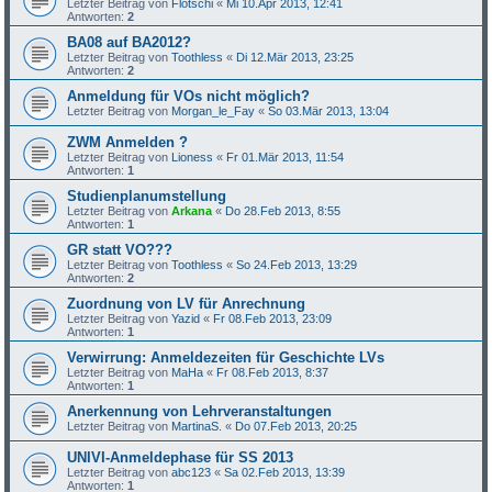
Letzter Beitrag von
Flotschi
«
Mi 10.Apr 2013, 12:41
Antworten:
2
BA08 auf BA2012?
Letzter Beitrag von
Toothless
«
Di 12.Mär 2013, 23:25
Antworten:
2
Anmeldung für VOs nicht möglich?
Letzter Beitrag von
Morgan_le_Fay
«
So 03.Mär 2013, 13:04
ZWM Anmelden ?
Letzter Beitrag von
Lioness
«
Fr 01.Mär 2013, 11:54
Antworten:
1
Studienplanumstellung
Letzter Beitrag von
Arkana
«
Do 28.Feb 2013, 8:55
Antworten:
1
GR statt VO???
Letzter Beitrag von
Toothless
«
So 24.Feb 2013, 13:29
Antworten:
2
Zuordnung von LV für Anrechnung
Letzter Beitrag von
Yazid
«
Fr 08.Feb 2013, 23:09
Antworten:
1
Verwirrung: Anmeldezeiten für Geschichte LVs
Letzter Beitrag von
MaHa
«
Fr 08.Feb 2013, 8:37
Antworten:
1
Anerkennung von Lehrveranstaltungen
Letzter Beitrag von
MartinaS.
«
Do 07.Feb 2013, 20:25
UNIVI-Anmeldephase für SS 2013
Letzter Beitrag von
abc123
«
Sa 02.Feb 2013, 13:39
Antworten:
1