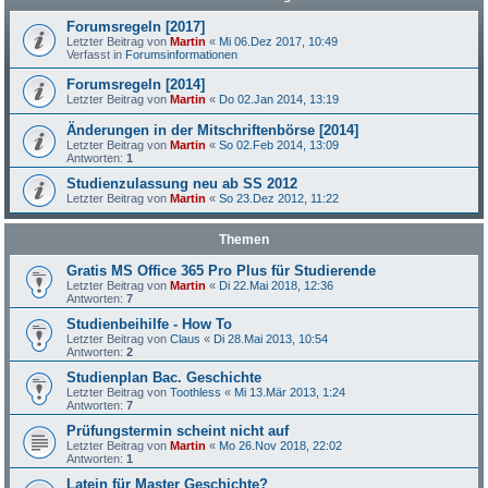
Forumsregeln [2017]
Letzter Beitrag von
Martin
«
Mi 06.Dez 2017, 10:49
Verfasst in
Forumsinformationen
Forumsregeln [2014]
Letzter Beitrag von
Martin
«
Do 02.Jan 2014, 13:19
Änderungen in der Mitschriftenbörse [2014]
Letzter Beitrag von
Martin
«
So 02.Feb 2014, 13:09
Antworten:
1
Studienzulassung neu ab SS 2012
Letzter Beitrag von
Martin
«
So 23.Dez 2012, 11:22
Themen
Gratis MS Office 365 Pro Plus für Studierende
Letzter Beitrag von
Martin
«
Di 22.Mai 2018, 12:36
Antworten:
7
Studienbeihilfe - How To
Letzter Beitrag von
Claus
«
Di 28.Mai 2013, 10:54
Antworten:
2
Studienplan Bac. Geschichte
Letzter Beitrag von
Toothless
«
Mi 13.Mär 2013, 1:24
Antworten:
7
Prüfungstermin scheint nicht auf
Letzter Beitrag von
Martin
«
Mo 26.Nov 2018, 22:02
Antworten:
1
Latein für Master Geschichte?