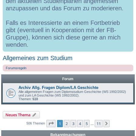
den aktuellen Studienplänen angemessen
anzupassen und das Forum zu moderieren.
Falls es Interessierte an einem Fortbetrieb
gibt (eventuell in Kooperation mit der FB-
Gruppe), können sich diese gerne an mich
wenden.
Allgemeines zum Studium
Forumsregeln
Forum
Archiv Allg. Fragen Diplom/LA Geschichte
Alle allgemeinen Fragen zum Diplomstudium Geschichte (WS 1992/2002)
und zum LA Geschichte (WS 1992/2002).
Themen:
510
Neues Thema
Seite
1
von
11
1
2
3
4
5
11
Nächste
506 Themen
…
Bekanntmachungen