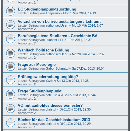
Antworten:
1
EC Studienplanpunktzuordnung
Letzter Beitrag von
il capitano
«
Mo 31.Mär 2014, 14:13
Vorziehen von Lehrveranstaltungen / Lehramt
Letzter Beitrag von
authorisedUserI
«
Mo 10.Mär 2014, 1:07
Antworten:
2
Berufsbegleitend Studieren - Geschichte BA
Letzter Beitrag von
Lucheni
«
Fr 21.Feb 2014, 14:37
Antworten:
7
Wahlfach Politische Bildung
Letzter Beitrag von
authorisedUserI
«
Mo 20.Jan 2014, 21:32
Antworten:
2
Frage zur Metrologie
Letzter Beitrag von
Gabor Schmalzl
«
Sa 07.Dez 2013, 20:04
Prüfungswiederholung ungültig?
Letzter Beitrag von
Yazid
«
So 13.Okt 2013, 14:35
Antworten:
2
Frage Studienplanpunkt
Letzter Beitrag von
hotel.1234
«
Sa 05.Okt 2013, 15:44
Antworten:
2
VO mit audiofiles dieses Semester?
Letzter Beitrag von
christof
«
Di 01.Okt 2013, 19:30
Antworten:
2
Bücher für das Geschichtsstudium 2013
Letzter Beitrag von
christof
«
Di 01.Okt 2013, 19:29
Antworten:
1