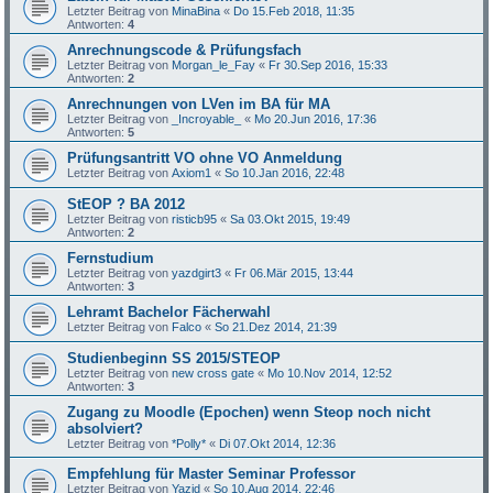
Letzter Beitrag von
MinaBina
«
Do 15.Feb 2018, 11:35
Antworten:
4
Anrechnungscode & Prüfungsfach
Letzter Beitrag von
Morgan_le_Fay
«
Fr 30.Sep 2016, 15:33
Antworten:
2
Anrechnungen von LVen im BA für MA
Letzter Beitrag von
_Incroyable_
«
Mo 20.Jun 2016, 17:36
Antworten:
5
Prüfungsantritt VO ohne VO Anmeldung
Letzter Beitrag von
Axiom1
«
So 10.Jan 2016, 22:48
StEOP ? BA 2012
Letzter Beitrag von
risticb95
«
Sa 03.Okt 2015, 19:49
Antworten:
2
Fernstudium
Letzter Beitrag von
yazdgirt3
«
Fr 06.Mär 2015, 13:44
Antworten:
3
Lehramt Bachelor Fächerwahl
Letzter Beitrag von
Falco
«
So 21.Dez 2014, 21:39
Studienbeginn SS 2015/STEOP
Letzter Beitrag von
new cross gate
«
Mo 10.Nov 2014, 12:52
Antworten:
3
Zugang zu Moodle (Epochen) wenn Steop noch nicht
absolviert?
Letzter Beitrag von
*Polly*
«
Di 07.Okt 2014, 12:36
Empfehlung für Master Seminar Professor
Letzter Beitrag von
Yazid
«
So 10.Aug 2014, 22:46