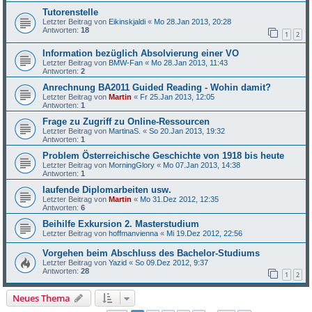
Tutorenstelle
Letzter Beitrag von
Eikinskjaldi
«
Mo 28.Jan 2013, 20:28
Antworten:
18
1
2
Information bezüglich Absolvierung einer VO
Letzter Beitrag von
BMW-Fan
«
Mo 28.Jan 2013, 11:43
Antworten:
2
Anrechnung BA2011 Guided Reading - Wohin damit?
Letzter Beitrag von
Martin
«
Fr 25.Jan 2013, 12:05
Antworten:
1
Frage zu Zugriff zu Online-Ressourcen
Letzter Beitrag von
MartinaS.
«
So 20.Jan 2013, 19:32
Antworten:
1
Problem Österreichische Geschichte von 1918 bis heute
Letzter Beitrag von
MorningGlory
«
Mo 07.Jan 2013, 14:38
Antworten:
1
laufende Diplomarbeiten usw.
Letzter Beitrag von
Martin
«
Mo 31.Dez 2012, 12:35
Antworten:
6
Beihilfe Exkursion 2. Masterstudium
Letzter Beitrag von
hoffmanvienna
«
Mi 19.Dez 2012, 22:56
Vorgehen beim Abschluss des Bachelor-Studiums
Letzter Beitrag von
Yazid
«
So 09.Dez 2012, 9:37
Antworten:
28
1
2
Neues Thema