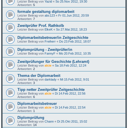
Letzter Beitrag von
Yazid
«
So 25.Nov 2012, 19:30
Antworten:
5
formale gestaltung diplomarbeit
Letzter Beitrag von
abc123
«
Fr 01.Jun 2012, 20:59
Antworten:
7
Zweitprüfer Prof. Rathkolb
Letzter Beitrag von
ElkeK
«
So 27.Mai 2012, 18:23
Diplomarbeitsbetreuer/in Zeitgeschichte
Letzter Beitrag von
Freiherr
«
Do 23.Feb 2012, 18:07
Diplomprüfung - Zweitprüfer/in
Letzter Beitrag von
FannyF
«
Mo 20.Feb 2012, 10:35
Zweitprüfunger für Geschichte (Lehramt)
Letzter Beitrag von
alcie
«
Sa 18.Feb 2012, 12:24
Antworten:
2
Thema der Diplomarbeit
Letzter Beitrag von
darklady
«
Mi 15.Feb 2012, 9:01
Antworten:
3
Tipp netter Zweitprüfer Zeitgeschichte
Letzter Beitrag von
alcie
«
Di 14.Feb 2012, 22:56
Antworten:
6
Diplomarbeitsbetreuer
Letzter Beitrag von
alcie
«
Di 14.Feb 2012, 22:54
Antworten:
1
Diplomprüfung
Letzter Beitrag von
Chann
«
Di 25.Okt 2011, 15:02
Antworten:
14