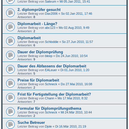
Letzter Beitrag von
Sativum
«
Mi 05.Jan 2011, 15:41
2. diplomprüfer gesucht
Letzter Beitrag von
Dax2006
«
So 02.Jan 2011, 17:46
Antworten:
8
Diplomarbeit - Länge?
Letzter Beitrag von
abc123
«
Mo 02.Aug 2010, 9:49
Antworten:
2
Diplomarbeit
Letzter Beitrag von
Schloddie
«
So 27.Jun 2010, 11:57
Antworten:
6
Dauer der Diplomprüfung
Letzter Beitrag von
bleep
«
Do 24.Jun 2010, 10:54
Antworten:
9
Dauer des Abfassens der Diplomarbeit
Letzter Beitrag von
EALeuer
«
Di 01.Jun 2010, 1:20
Antworten:
5
Preise für Diplomarbeit
Letzter Beitrag von
Schneck
«
Do 27.Mai 2010, 16:08
Antworten:
2
Frist für Fertigstellung der Diplomarbeit?
Letzter Beitrag von
Chann
«
Mo 17.Mai 2010, 8:32
Antworten:
7
Formular für Diplomprüfungsthema
Letzter Beitrag von
Schneck
«
Mi 24.Mär 2010, 10:44
Antworten:
2
Suche Betreuer
Letzter Beitrag von
Djole
«
Di 16.Mär 2010, 21:19