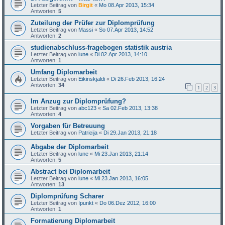
Letzter Beitrag von
Birgit
«
Mo 08.Apr 2013, 15:34
Antworten:
5
Zuteilung der Prüfer zur Diplomprüfung
Letzter Beitrag von
Massi
«
So 07.Apr 2013, 14:52
Antworten:
2
studienabschluss-fragebogen statistik austria
Letzter Beitrag von
lune
«
Di 02.Apr 2013, 14:10
Antworten:
1
Umfang Diplomarbeit
Letzter Beitrag von
Eikinskjaldi
«
Di 26.Feb 2013, 16:24
Antworten:
34
1
2
3
Im Anzug zur Diplomprüfung?
Letzter Beitrag von
abc123
«
Sa 02.Feb 2013, 13:38
Antworten:
4
Vorgaben für Betreuung
Letzter Beitrag von
Patricija
«
Di 29.Jan 2013, 21:18
Abgabe der Diplomarbeit
Letzter Beitrag von
lune
«
Mi 23.Jan 2013, 21:14
Antworten:
5
Abstract bei Diplomarbeit
Letzter Beitrag von
lune
«
Mi 23.Jan 2013, 16:05
Antworten:
13
Diplomprüfung Scharer
Letzter Beitrag von
Ipunkt
«
Do 06.Dez 2012, 16:00
Antworten:
1
Formatierung Diplomarbeit