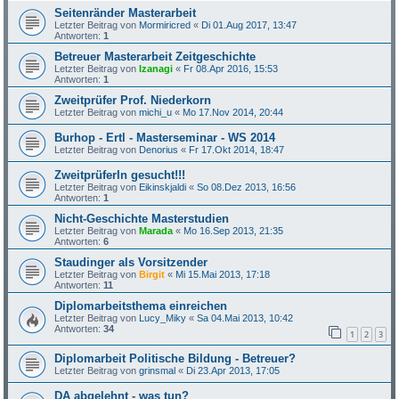
Seitenränder Masterarbeit
Letzter Beitrag von
Mormiricred
«
Di 01.Aug 2017, 13:47
Antworten:
1
Betreuer Masterarbeit Zeitgeschichte
Letzter Beitrag von
Izanagi
«
Fr 08.Apr 2016, 15:53
Antworten:
1
Zweitprüfer Prof. Niederkorn
Letzter Beitrag von
michi_u
«
Mo 17.Nov 2014, 20:44
Burhop - Ertl - Masterseminar - WS 2014
Letzter Beitrag von
Denorius
«
Fr 17.Okt 2014, 18:47
ZweitprüferIn gesucht!!!
Letzter Beitrag von
Eikinskjaldi
«
So 08.Dez 2013, 16:56
Antworten:
1
Nicht-Geschichte Masterstudien
Letzter Beitrag von
Marada
«
Mo 16.Sep 2013, 21:35
Antworten:
6
Staudinger als Vorsitzender
Letzter Beitrag von
Birgit
«
Mi 15.Mai 2013, 17:18
Antworten:
11
Diplomarbeitsthema einreichen
Letzter Beitrag von
Lucy_Miky
«
Sa 04.Mai 2013, 10:42
Antworten:
34
1
2
3
Diplomarbeit Politische Bildung - Betreuer?
Letzter Beitrag von
grinsmal
«
Di 23.Apr 2013, 17:05
DA abgelehnt - was tun?