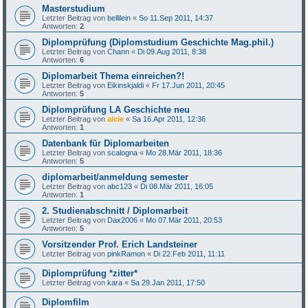
Masterstudium
Letzter Beitrag von
bellilein
«
So 11.Sep 2011, 14:37
Antworten:
2
Diplomprüfung (Diplomstudium Geschichte Mag.phil.)
Letzter Beitrag von
Chann
«
Di 09.Aug 2011, 8:38
Antworten:
6
Diplomarbeit Thema einreichen?!
Letzter Beitrag von
Eikinskjaldi
«
Fr 17.Jun 2011, 20:45
Antworten:
5
Diplomprüfung LA Geschichte neu
Letzter Beitrag von
alcie
«
Sa 16.Apr 2011, 12:36
Antworten:
1
Datenbank für Diplomarbeiten
Letzter Beitrag von
scalogna
«
Mo 28.Mär 2011, 18:36
Antworten:
5
diplomarbeit/anmeldung semester
Letzter Beitrag von
abc123
«
Di 08.Mär 2011, 16:05
Antworten:
1
2. Studienabschnitt / Diplomarbeit
Letzter Beitrag von
Dax2006
«
Mo 07.Mär 2011, 20:53
Antworten:
5
Vorsitzender Prof. Erich Landsteiner
Letzter Beitrag von
pinkRamon
«
Di 22.Feb 2011, 11:11
Diplomprüfung *zitter*
Letzter Beitrag von
kara
«
Sa 29.Jan 2011, 17:50
Diplomfilm