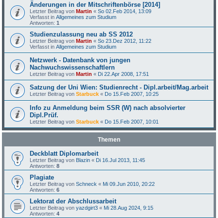
Änderungen in der Mitschriftenbörse [2014]
Letzter Beitrag von
Martin
«
So 02.Feb 2014, 13:09
Verfasst in
Allgemeines zum Studium
Antworten:
1
Studienzulassung neu ab SS 2012
Letzter Beitrag von
Martin
«
So 23.Dez 2012, 11:22
Verfasst in
Allgemeines zum Studium
Netzwerk - Datenbank von jungen
Nachwuchswissenschaftlern
Letzter Beitrag von
Martin
«
Di 22.Apr 2008, 17:51
Satzung der Uni Wien: Studienrecht - Dipl.arbeit/Mag.arbeit
Letzter Beitrag von
Starbuck
«
Do 15.Feb 2007, 10:25
Info zu Anmeldung beim SSR (W) nach absolvierter
Dipl.Prüf.
Letzter Beitrag von
Starbuck
«
Do 15.Feb 2007, 10:01
Themen
Deckblatt Diplomarbeit
Letzter Beitrag von
Blazin
«
Di 16.Jul 2013, 11:45
Antworten:
8
Plagiate
Letzter Beitrag von
Schneck
«
Mi 09.Jun 2010, 20:22
Antworten:
6
Lektorat der Abschlussarbeit
Letzter Beitrag von
yazdgirt3
«
Mi 28.Aug 2024, 9:15
Antworten:
4