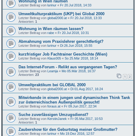
Wohnung in Wien räumen
Letzter Beitrag von
lurinur
«
Fr 20.Jul 2018, 14:33
Umweltkulturpraktikum (UKP) bei Global 2000
Letzter Beitrag von
global2000.at
«
Fr 20.Jul 2018, 13:33
Antworten:
1
Wohnung in Wien räumen lassen?
Letzter Beitrag von
rabe
«
Fr 20.Jul 2018, 10:31
Abmahnung vom Praxislehrer gerechtfertigt?
Letzter Beitrag von
lurinur
«
Di 26.Jun 2018, 15:55
kurzfristiger Job Fachtrainer Geschichte (Wien)
Letzter Beitrag von
Klaus005
«
So 25.Mär 2018, 18:14
Das Internet-Forum - Relikt aus vergangenen Tagen?
Letzter Beitrag von
Leamja
«
Mo 05.Mär 2018, 16:37
Antworten:
23
1
2
Umweltpraktikum bei GLOBAL 2000
Letzter Beitrag von
global2000.at
«
Di 01.Aug 2017, 16:24
Mitwirkende in einem jungen und dynamischen Think Tank
zur österreichischen Außenpolitik gesucht!
Letzter Beitrag von
foraus.at
«
Fr 09.Jun 2017, 22:34
Suche zuverlässigen Umzugsdienst?
Letzter Beitrag von
KerstinJanek
«
Fr 05.Mai 2017, 10:53
Antworten:
1
Zaubershow für den Geburtstag meiner Großmutter?
Letzter Beitrag von
lurinur
«
Mo 19.Dez 2016, 12:57