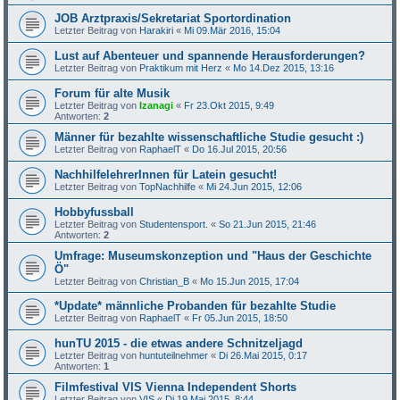
JOB Arztpraxis/Sekretariat Sportordination
Letzter Beitrag von
Harakiri
«
Mi 09.Mär 2016, 15:04
Lust auf Abenteuer und spannende Herausforderungen?
Letzter Beitrag von
Praktikum mit Herz
«
Mo 14.Dez 2015, 13:16
Forum für alte Musik
Letzter Beitrag von
Izanagi
«
Fr 23.Okt 2015, 9:49
Antworten:
2
Männer für bezahlte wissenschaftliche Studie gesucht :)
Letzter Beitrag von
RaphaelT
«
Do 16.Jul 2015, 20:56
NachhilfelehrerInnen für Latein gesucht!
Letzter Beitrag von
TopNachhilfe
«
Mi 24.Jun 2015, 12:06
Hobbyfussball
Letzter Beitrag von
Studentensport.
«
So 21.Jun 2015, 21:46
Antworten:
2
Umfrage: Museumskonzeption und "Haus der Geschichte
Ö"
Letzter Beitrag von
Christian_B
«
Mo 15.Jun 2015, 17:04
*Update* männliche Probanden für bezahlte Studie
Letzter Beitrag von
RaphaelT
«
Fr 05.Jun 2015, 18:50
hunTU 2015 - die etwas andere Schnitzeljagd
Letzter Beitrag von
huntuteilnehmer
«
Di 26.Mai 2015, 0:17
Antworten:
1
Filmfestival VIS Vienna Independent Shorts
Letzter Beitrag von
VIS
«
Di 19.Mai 2015, 8:44