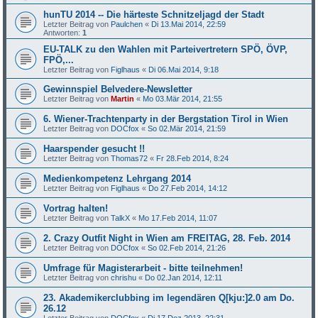
hunTU 2014 -- Die härteste Schnitzeljagd der Stadt
Letzter Beitrag von
Paulchen
«
Di 13.Mai 2014, 22:59
Antworten:
1
EU-TALK zu den Wahlen mit Parteivertretern SPÖ, ÖVP,
FPÖ,...
Letzter Beitrag von
Figlhaus
«
Di 06.Mai 2014, 9:18
Gewinnspiel Belvedere-Newsletter
Letzter Beitrag von
Martin
«
Mo 03.Mär 2014, 21:55
6. Wiener-Trachtenparty in der Bergstation Tirol in Wien
Letzter Beitrag von
DOCfox
«
So 02.Mär 2014, 21:59
Haarspender gesucht !!
Letzter Beitrag von
Thomas72
«
Fr 28.Feb 2014, 8:24
Medienkompetenz Lehrgang 2014
Letzter Beitrag von
Figlhaus
«
Do 27.Feb 2014, 14:12
Vortrag halten!
Letzter Beitrag von
TalkX
«
Mo 17.Feb 2014, 11:07
2. Crazy Outfit Night in Wien am FREITAG, 28. Feb. 2014
Letzter Beitrag von
DOCfox
«
So 02.Feb 2014, 21:26
Umfrage für Magisterarbeit - bitte teilnehmen!
Letzter Beitrag von
chrishu
«
Do 02.Jan 2014, 12:11
23. Akademikerclubbing im legendären Q[kju:]2.0 am Do.
26.12
Letzter Beitrag von
DOCfox
«
Di 17.Dez 2013, 22:31