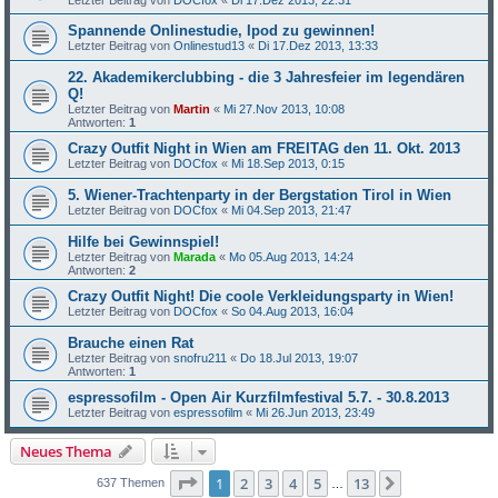
Spannende Onlinestudie, Ipod zu gewinnen!
Letzter Beitrag von
Onlinestud13
«
Di 17.Dez 2013, 13:33
22. Akademikerclubbing - die 3 Jahresfeier im legendären
Q!
Letzter Beitrag von
Martin
«
Mi 27.Nov 2013, 10:08
Antworten:
1
Crazy Outfit Night in Wien am FREITAG den 11. Okt. 2013
Letzter Beitrag von
DOCfox
«
Mi 18.Sep 2013, 0:15
5. Wiener-Trachtenparty in der Bergstation Tirol in Wien
Letzter Beitrag von
DOCfox
«
Mi 04.Sep 2013, 21:47
Hilfe bei Gewinnspiel!
Letzter Beitrag von
Marada
«
Mo 05.Aug 2013, 14:24
Antworten:
2
Crazy Outfit Night! Die coole Verkleidungsparty in Wien!
Letzter Beitrag von
DOCfox
«
So 04.Aug 2013, 16:04
Brauche einen Rat
Letzter Beitrag von
snofru211
«
Do 18.Jul 2013, 19:07
Antworten:
1
espressofilm - Open Air Kurzfilmfestival 5.7. - 30.8.2013
Letzter Beitrag von
espressofilm
«
Mi 26.Jun 2013, 23:49
Neues Thema
Seite
1
von
13
1
2
3
4
5
13
Nächste
637 Themen
…