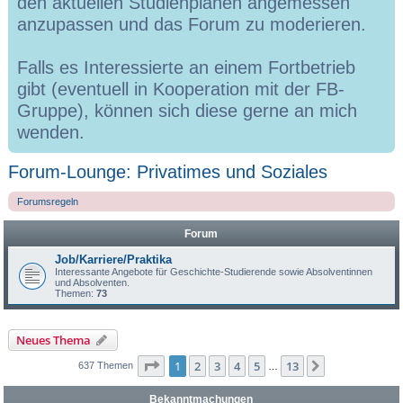
den aktuellen Studienplänen angemessen
anzupassen und das Forum zu moderieren.
Falls es Interessierte an einem Fortbetrieb
gibt (eventuell in Kooperation mit der FB-
Gruppe), können sich diese gerne an mich
wenden.
Forum-Lounge: Privatimes und Soziales
Forumsregeln
Forum
Job/Karriere/Praktika
Interessante Angebote für Geschichte-Studierende sowie Absolventinnen
und Absolventen.
Themen:
73
Neues Thema
Seite
1
von
13
1
2
3
4
5
13
Nächste
637 Themen
…
Bekanntmachungen