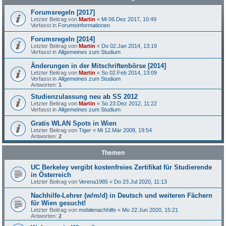
Forumsregeln [2017]
Letzter Beitrag von
Martin
«
Mi 06.Dez 2017, 10:49
Verfasst in
Forumsinformationen
Forumsregeln [2014]
Letzter Beitrag von
Martin
«
Do 02.Jan 2014, 13:19
Verfasst in
Allgemeines zum Studium
Änderungen in der Mitschriftenbörse [2014]
Letzter Beitrag von
Martin
«
So 02.Feb 2014, 13:09
Verfasst in
Allgemeines zum Studium
Antworten:
1
Studienzulassung neu ab SS 2012
Letzter Beitrag von
Martin
«
So 23.Dez 2012, 11:22
Verfasst in
Allgemeines zum Studium
Gratis WLAN Spots in Wien
Letzter Beitrag von
Tiger
«
Mi 12.Mär 2008, 19:54
Antworten:
2
Themen
UC Berkeley vergibt kostenfreies Zertifikat für Studierende
in Österreich
Letzter Beitrag von
Verena1985
«
Do 23.Jul 2020, 11:13
Nachhilfe-Lehrer (w/m/d) in Deutsch und weiteren Fächern
für Wien gesucht!
Letzter Beitrag von
mobilenachhilfe
«
Mo 22.Jun 2020, 15:21
Antworten:
2