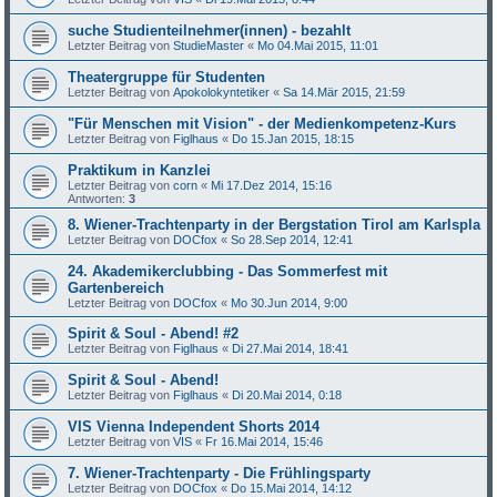
suche Studienteilnehmer(innen) - bezahlt
Letzter Beitrag von
StudieMaster
«
Mo 04.Mai 2015, 11:01
Theatergruppe für Studenten
Letzter Beitrag von
Apokolokyntetiker
«
Sa 14.Mär 2015, 21:59
"Für Menschen mit Vision" - der Medienkompetenz-Kurs
Letzter Beitrag von
Figlhaus
«
Do 15.Jan 2015, 18:15
Praktikum in Kanzlei
Letzter Beitrag von
corn
«
Mi 17.Dez 2014, 15:16
Antworten:
3
8. Wiener-Trachtenparty in der Bergstation Tirol am Karlspla
Letzter Beitrag von
DOCfox
«
So 28.Sep 2014, 12:41
24. Akademikerclubbing - Das Sommerfest mit
Gartenbereich
Letzter Beitrag von
DOCfox
«
Mo 30.Jun 2014, 9:00
Spirit & Soul - Abend! #2
Letzter Beitrag von
Figlhaus
«
Di 27.Mai 2014, 18:41
Spirit & Soul - Abend!
Letzter Beitrag von
Figlhaus
«
Di 20.Mai 2014, 0:18
VIS Vienna Independent Shorts 2014
Letzter Beitrag von
VIS
«
Fr 16.Mai 2014, 15:46
7. Wiener-Trachtenparty - Die Frühlingsparty
Letzter Beitrag von
DOCfox
«
Do 15.Mai 2014, 14:12