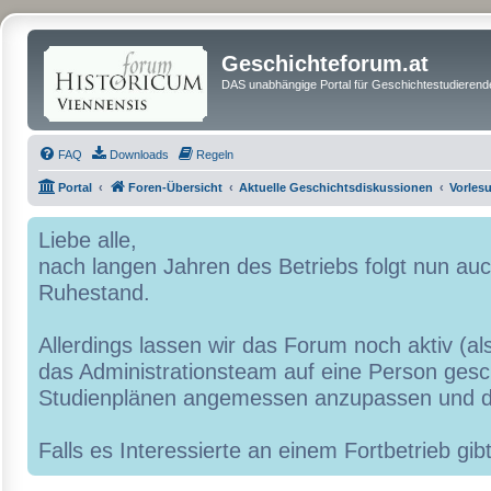
Geschichteforum.at
DAS unabhängige Portal für Geschichtestudierende
FAQ
Downloads
Regeln
Portal
Foren-Übersicht
Aktuelle Geschichtsdiskussionen
Vorles
Liebe alle,
nach langen Jahren des Betriebs folgt nun a
Ruhestand.
Allerdings lassen wir das Forum noch aktiv (al
das Administrationsteam auf eine Person geschr
Studienplänen angemessen anzupassen und d
Falls es Interessierte an einem Fortbetrieb g