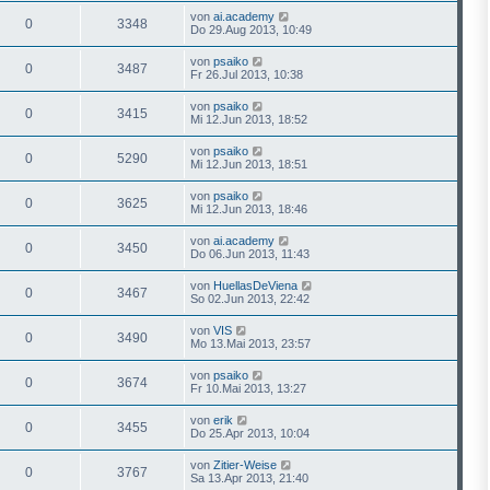
von
ai.academy
0
3348
Do 29.Aug 2013, 10:49
von
psaiko
0
3487
Fr 26.Jul 2013, 10:38
von
psaiko
0
3415
Mi 12.Jun 2013, 18:52
von
psaiko
0
5290
Mi 12.Jun 2013, 18:51
von
psaiko
0
3625
Mi 12.Jun 2013, 18:46
von
ai.academy
0
3450
Do 06.Jun 2013, 11:43
von
HuellasDeViena
0
3467
So 02.Jun 2013, 22:42
von
VIS
0
3490
Mo 13.Mai 2013, 23:57
von
psaiko
0
3674
Fr 10.Mai 2013, 13:27
von
erik
0
3455
Do 25.Apr 2013, 10:04
von
Zitier-Weise
0
3767
Sa 13.Apr 2013, 21:40