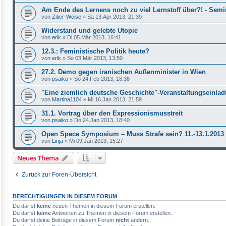
Am Ende des Lernens noch zu viel Lernstoff über?! - Semi
von
Zitier-Weise
»
Sa 13.Apr 2013, 21:39
Widerstand und gelebte Utopie
von
erik
»
Di 05.Mär 2013, 16:41
12.3.: Feministische Politik heute?
von
erik
»
So 03.Mär 2013, 13:50
27.2. Demo gegen iranischen Außenminister in Wien
von
psaiko
»
So 24.Feb 2013, 18:38
"Eine ziemlich deutsche Geschichte"-Veranstaltungseinlad
von
Martina1104
»
Mi 16.Jan 2013, 21:59
31.1. Vortrag über den Expressionismusstreit
von
psaiko
»
Do 24.Jan 2013, 18:40
Open Space Symposium – Muss Strafe sein? 11.-13.1.2013
von
Linja
»
Mi 09.Jan 2013, 15:27
Neues Thema
Zurück zur Foren-Übersicht
BERECHTIGUNGEN IN DIESEM FORUM
Du darfst
keine
neuen Themen in diesem Forum erstellen.
Du darfst
keine
Antworten zu Themen in diesem Forum erstellen.
Du darfst deine Beiträge in diesem Forum
nicht
ändern.