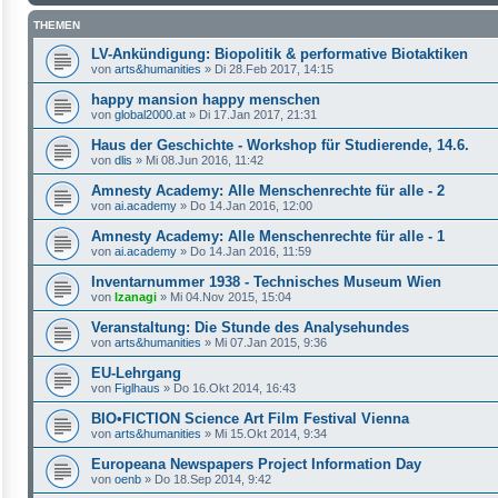
THEMEN
LV-Ankündigung: Biopolitik & performative Biotaktiken
von
arts&humanities
»
Di 28.Feb 2017, 14:15
happy mansion happy menschen
von
global2000.at
»
Di 17.Jan 2017, 21:31
Haus der Geschichte - Workshop für Studierende, 14.6.
von
dlis
»
Mi 08.Jun 2016, 11:42
Amnesty Academy: Alle Menschenrechte für alle - 2
von
ai.academy
»
Do 14.Jan 2016, 12:00
Amnesty Academy: Alle Menschenrechte für alle - 1
von
ai.academy
»
Do 14.Jan 2016, 11:59
Inventarnummer 1938 - Technisches Museum Wien
von
Izanagi
»
Mi 04.Nov 2015, 15:04
Veranstaltung: Die Stunde des Analysehundes
von
arts&humanities
»
Mi 07.Jan 2015, 9:36
EU-Lehrgang
von
Figlhaus
»
Do 16.Okt 2014, 16:43
BIO•FICTION Science Art Film Festival Vienna
von
arts&humanities
»
Mi 15.Okt 2014, 9:34
Europeana Newspapers Project Information Day
von
oenb
»
Do 18.Sep 2014, 9:42