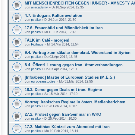
MIT MENSCHENRECHTEN GEGEN HUNGER - AMNESTY 
von
ai.academy
»
Di 16.Sep 2014, 12:35
4.7. Erdogans Kulturrevolution
von
psaiko
»
Di 24.Jun 2014, 21:50
17.6. Frau­en­bild und Männ­lich­keit im Iran
von
psaiko
»
Mi 11.Jun 2014, 17:43
TALK im Café - morgen!
von
Figlhaus
»
Mi 14.Mai 2014, 11:54
9.4. Vortrag zum säkular-demokrat. Widerstand in Syrien
von
psaiko
»
Do 03.Apr 2014, 13:45
8.4. Öffentl. Lesung gegen iran. Atomverhandlungen
von
psaiko
»
Do 03.Apr 2014, 12:51
[Infoabend] Master of European Studies (M.E.S.)
von
europeanstudies
»
Mo 31.Mär 2014, 12:55
18.3. Demo gegen Deals mit iran. Regime
von
psaiko
»
Sa 15.Mär 2014, 17:10
Vortrag: Iranisches Regime in österr. Medienberichten
von
psaiko
»
Fr 28.Feb 2014, 16:07
27.2. Protest gegen Iran-Seminar in WKO
von
psaiko
»
Di 25.Feb 2014, 10:30
17.2. Matthias Küntzel zum Atomdeal mit Iran
von
psaiko
»
Mo 10.Feb 2014, 18:14