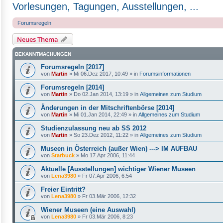
Vorlesungen, Tagungen, Ausstellungen, ...
Forumsregeln
Neues Thema
BEKANNTMACHUNGEN
Forumsregeln [2017]
von
Martin
»
Mi 06.Dez 2017, 10:49
» in
Forumsinformationen
Forumsregeln [2014]
von
Martin
»
Do 02.Jan 2014, 13:19
» in
Allgemeines zum Studium
Änderungen in der Mitschriftenbörse [2014]
von
Martin
»
Mi 01.Jan 2014, 22:49
» in
Allgemeines zum Studium
Studienzulassung neu ab SS 2012
von
Martin
»
So 23.Dez 2012, 11:22
» in
Allgemeines zum Studium
Museen in Österreich (außer Wien) ---> IM AUFBAU
von
Starbuck
»
Mo 17.Apr 2006, 11:44
Aktuelle [Ausstellungen] wichtiger Wiener Museen
von
Lena3980
»
Fr 07.Apr 2006, 6:54
Freier Eintritt?
von
Lena3980
»
Fr 03.Mär 2006, 12:32
Wiener Museen (eine Auswahl)
von
Lena3980
»
Fr 03.Mär 2006, 8:23