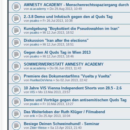
AMNESTY ACADEMY - Menschenrechtsspaziergang durch
von
ai.academy
»
Do 29.Aug 2013, 10:49
2.-3.8 Demo und Infotisch gegen den al Quds Tag
von
psaiko
»
Fr 26.Jul 2013, 10:38
Kundgebung "Boykottiert die Pseudowahlen im Iran"
von
psaiko
»
Mi 12.Jun 2013, 18:52
Diskussion "Iran after the elections"
von
psaiko
»
Mi 12.Jun 2013, 18:51
Gegen den Al Quds Tag in Wien 2013
von
psaiko
»
Mi 12.Jun 2013, 18:46
SOMMERWERKSTATT AMNESTY ACADEMY
von
ai.academy
»
Do 06.Jun 2013, 11:43
Premiere des Dokumentarfilms "Vuelta y Vuelta"
von
HuellasDeViena
»
So 02.Jun 2013, 22:42
10 Jahre VIS Vienna Independent Shorts von 28.5 - 2.6
von
VIS
»
Mo 13.Mai 2013, 23:57
Demo und Vorträge gegen den antisemitischen Quds Tag
von
psaiko
»
Fr 10.Mai 2013, 13:27
Das Weiterleben der Ruth Klüger / Filmabend
von
erik
»
Do 25.Apr 2013, 10:04
Besiege Deinen Schweinehund! - Seminar
von
Zitier-Weise
»
Sa 13.Apr 2013, 21:40