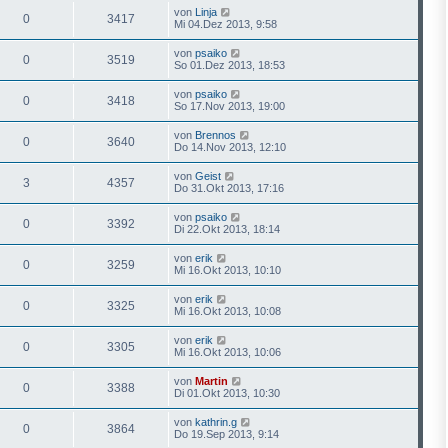
von
Linja
0
3417
Mi 04.Dez 2013, 9:58
von
psaiko
0
3519
So 01.Dez 2013, 18:53
von
psaiko
0
3418
So 17.Nov 2013, 19:00
von
Brennos
0
3640
Do 14.Nov 2013, 12:10
von
Geist
3
4357
Do 31.Okt 2013, 17:16
von
psaiko
0
3392
Di 22.Okt 2013, 18:14
von
erik
0
3259
Mi 16.Okt 2013, 10:10
von
erik
0
3325
Mi 16.Okt 2013, 10:08
von
erik
0
3305
Mi 16.Okt 2013, 10:06
von
Martin
0
3388
Di 01.Okt 2013, 10:30
von
kathrin.g
0
3864
Do 19.Sep 2013, 9:14