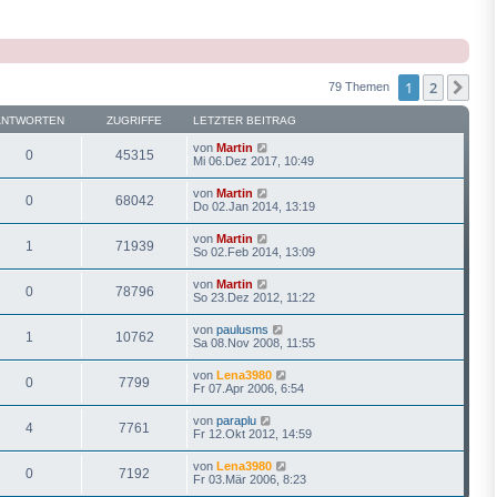
1
2
Näc
79 Themen
ANTWORTEN
ZUGRIFFE
LETZTER BEITRAG
von
Martin
0
45315
Mi 06.Dez 2017, 10:49
von
Martin
0
68042
Do 02.Jan 2014, 13:19
von
Martin
1
71939
So 02.Feb 2014, 13:09
von
Martin
0
78796
So 23.Dez 2012, 11:22
von
paulusms
1
10762
Sa 08.Nov 2008, 11:55
von
Lena3980
0
7799
Fr 07.Apr 2006, 6:54
von
paraplu
4
7761
Fr 12.Okt 2012, 14:59
von
Lena3980
0
7192
Fr 03.Mär 2006, 8:23