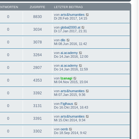
ANTWORTEN
ZUGRIFFE
LETZTER BEITRAG
von
arts&humanities
0
8830
Di 28.Feb 2017, 14:15
von
global2000.at
0
3034
Di 17.Jan 2017, 21:31
von
dlis
0
3078
Mi 08.Jun 2016, 11:42
von
ai.academy
0
3264
Do 14.Jan 2016, 12:00
von
ai.academy
0
2807
Do 14.Jan 2016, 11:59
von
Izanagi
0
4353
Mi 04.Nov 2015, 15:04
von
arts&humanities
0
3392
Mi 07.Jan 2015, 9:36
von
Figlhaus
0
3131
Do 16.Okt 2014, 16:43
von
arts&humanities
0
3391
Mi 15.Okt 2014, 9:34
von
oenb
0
3302
Do 18.Sep 2014, 9:42