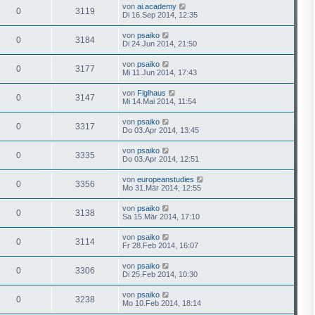
von
ai.academy
0
3119
Di 16.Sep 2014, 12:35
von
psaiko
0
3184
Di 24.Jun 2014, 21:50
von
psaiko
0
3177
Mi 11.Jun 2014, 17:43
von
Figlhaus
0
3147
Mi 14.Mai 2014, 11:54
von
psaiko
0
3317
Do 03.Apr 2014, 13:45
von
psaiko
0
3335
Do 03.Apr 2014, 12:51
von
europeanstudies
0
3356
Mo 31.Mär 2014, 12:55
von
psaiko
0
3138
Sa 15.Mär 2014, 17:10
von
psaiko
0
3114
Fr 28.Feb 2014, 16:07
von
psaiko
0
3306
Di 25.Feb 2014, 10:30
von
psaiko
0
3238
Mo 10.Feb 2014, 18:14