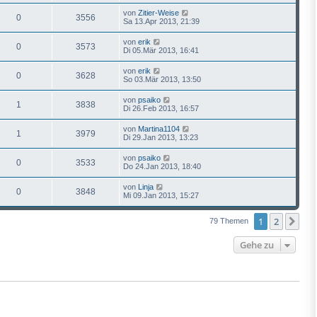
von
Zitier-Weise
0
3556
Sa 13.Apr 2013, 21:39
von
erik
0
3573
Di 05.Mär 2013, 16:41
von
erik
0
3628
So 03.Mär 2013, 13:50
von
psaiko
1
3838
Di 26.Feb 2013, 16:57
von
Martina1104
1
3979
Di 29.Jan 2013, 13:23
von
psaiko
0
3533
Do 24.Jan 2013, 18:40
von
Linja
0
3848
Mi 09.Jan 2013, 15:27
1
2
Näc
79 Themen
Gehe zu