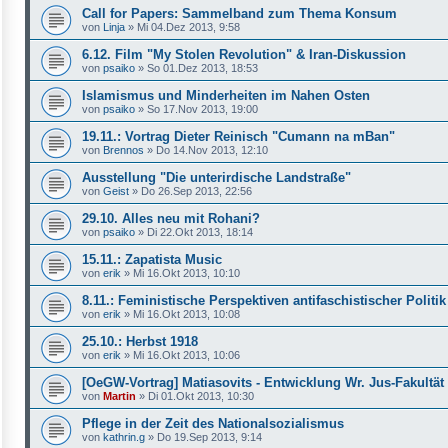
Call for Papers: Sammelband zum Thema Konsum
von
Linja
»
Mi 04.Dez 2013, 9:58
6.12. Film "My Stolen Revolution" & Iran-Diskussion
von
psaiko
»
So 01.Dez 2013, 18:53
Islamismus und Minderheiten im Nahen Osten
von
psaiko
»
So 17.Nov 2013, 19:00
19.11.: Vortrag Dieter Reinisch "Cumann na mBan"
von
Brennos
»
Do 14.Nov 2013, 12:10
Ausstellung "Die unterirdische Landstraße"
von
Geist
»
Do 26.Sep 2013, 22:56
29.10. Alles neu mit Rohani?
von
psaiko
»
Di 22.Okt 2013, 18:14
15.11.: Zapatista Music
von
erik
»
Mi 16.Okt 2013, 10:10
8.11.: Feministische Perspektiven antifaschistischer Politik
von
erik
»
Mi 16.Okt 2013, 10:08
25.10.: Herbst 1918
von
erik
»
Mi 16.Okt 2013, 10:06
[OeGW-Vortrag] Matiasovits - Entwicklung Wr. Jus-Fakultät
von
Martin
»
Di 01.Okt 2013, 10:30
Pflege in der Zeit des Nationalsozialismus
von
kathrin.g
»
Do 19.Sep 2013, 9:14