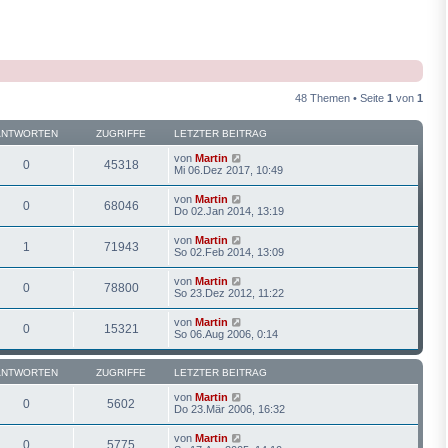
48 Themen • Seite
1
von
1
ANTWORTEN
ZUGRIFFE
LETZTER BEITRAG
von
Martin
0
45318
Mi 06.Dez 2017, 10:49
von
Martin
0
68046
Do 02.Jan 2014, 13:19
von
Martin
1
71943
So 02.Feb 2014, 13:09
von
Martin
0
78800
So 23.Dez 2012, 11:22
von
Martin
0
15321
So 06.Aug 2006, 0:14
ANTWORTEN
ZUGRIFFE
LETZTER BEITRAG
von
Martin
0
5602
Do 23.Mär 2006, 16:32
von
Martin
0
5775