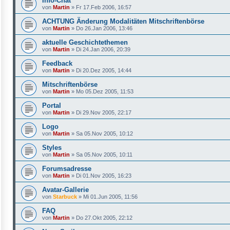
Info-Chat
von
Martin
»
Fr 17.Feb 2006, 16:57
ACHTUNG Änderung Modalitäten Mitschriftenbörse
von
Martin
»
Do 26.Jan 2006, 13:46
aktuelle Geschichtethemen
von
Martin
»
Di 24.Jan 2006, 20:39
Feedback
von
Martin
»
Di 20.Dez 2005, 14:44
Mitschriftenbörse
von
Martin
»
Mo 05.Dez 2005, 11:53
Portal
von
Martin
»
Di 29.Nov 2005, 22:17
Logo
von
Martin
»
Sa 05.Nov 2005, 10:12
Styles
von
Martin
»
Sa 05.Nov 2005, 10:11
Forumsadresse
von
Martin
»
Di 01.Nov 2005, 16:23
Avatar-Gallerie
von
Starbuck
»
Mi 01.Jun 2005, 11:56
FAQ
von
Martin
»
Do 27.Okt 2005, 22:12