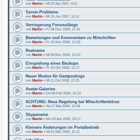
von
Martin
»
Mi 25.Apr 2007, 8:01
Server-Probleme
von
Martin
»
Mi 10.Jan 2007, 12:11
Verringerung Forumslänge
von
Martin
»
Fr 08.Dez 2006, 21:41
Bewertungen und Kommentare zu Mitschriften
von
Martin
»
Fr 24.Nov 2006, 12:18
Realname
von
Martin
»
Mi 08.Nov 2006, 23:20
Einspielung eines Backups
von
Martin
»
Fr 20.Okt 2006, 12:17
Neuer Modus für Gastpostings
von
Martin
»
Mi 11.Okt 2006, 22:25
Avatar-Galerien
von
Martin
»
Do 09.Feb 2006, 16:22
ACHTUNG: Neue Regelung bei Mitschriftenbörse
von
Martin
»
Sa 27.Mai 2006, 15:48
Skypename
von
Martin
»
Mo 03.Apr 2006, 20:17
Kleinere Änderungen im Portalbetrieb
von
Martin
»
Mi 01.Mär 2006, 11:12