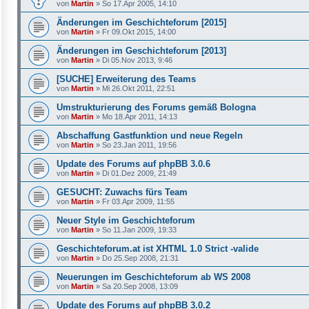
von
Martin
»
So 17.Apr 2005, 14:10
Änderungen im Geschichteforum [2015]
von
Martin
»
Fr 09.Okt 2015, 14:00
Änderungen im Geschichteforum [2013]
von
Martin
»
Di 05.Nov 2013, 9:46
[SUCHE] Erweiterung des Teams
von
Martin
»
Mi 26.Okt 2011, 22:51
Umstrukturierung des Forums gemäß Bologna
von
Martin
»
Mo 18.Apr 2011, 14:13
Abschaffung Gastfunktion und neue Regeln
von
Martin
»
So 23.Jan 2011, 19:56
Update des Forums auf phpBB 3.0.6
von
Martin
»
Di 01.Dez 2009, 21:49
GESUCHT: Zuwachs fürs Team
von
Martin
»
Fr 03.Apr 2009, 11:55
Neuer Style im Geschichteforum
von
Martin
»
So 11.Jan 2009, 19:33
Geschichteforum.at ist XHTML 1.0 Strict -valide
von
Martin
»
Do 25.Sep 2008, 21:31
Neuerungen im Geschichteforum ab WS 2008
von
Martin
»
Sa 20.Sep 2008, 13:09
Update des Forums auf phpBB 3.0.2