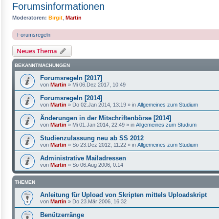
Forumsinformationen
Moderatoren:
Birgit
,
Martin
Forumsregeln
Neues Thema
BEKANNTMACHUNGEN
Forumsregeln [2017]
von
Martin
»
Mi 06.Dez 2017, 10:49
Forumsregeln [2014]
von
Martin
»
Do 02.Jan 2014, 13:19
» in
Allgemeines zum Studium
Änderungen in der Mitschriftenbörse [2014]
von
Martin
»
Mi 01.Jan 2014, 22:49
» in
Allgemeines zum Studium
Studienzulassung neu ab SS 2012
von
Martin
»
So 23.Dez 2012, 11:22
» in
Allgemeines zum Studium
Administrative Mailadressen
von
Martin
»
So 06.Aug 2006, 0:14
THEMEN
Anleitung für Upload von Skripten mittels Uploadskript
von
Martin
»
Do 23.Mär 2006, 16:32
Benützerränge