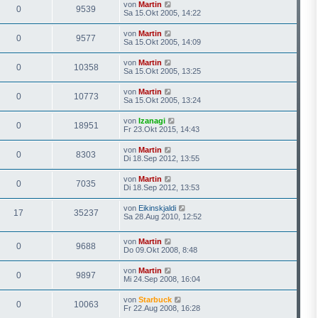
von
Martin
0
9539
Sa 15.Okt 2005, 14:22
von
Martin
0
9577
Sa 15.Okt 2005, 14:09
von
Martin
0
10358
Sa 15.Okt 2005, 13:25
von
Martin
0
10773
Sa 15.Okt 2005, 13:24
von
Izanagi
0
18951
Fr 23.Okt 2015, 14:43
von
Martin
0
8303
Di 18.Sep 2012, 13:55
von
Martin
0
7035
Di 18.Sep 2012, 13:53
von
Eikinskjaldi
17
35237
Sa 28.Aug 2010, 12:52
von
Martin
0
9688
Do 09.Okt 2008, 8:48
von
Martin
0
9897
Mi 24.Sep 2008, 16:04
von
Starbuck
0
10063
Fr 22.Aug 2008, 16:28