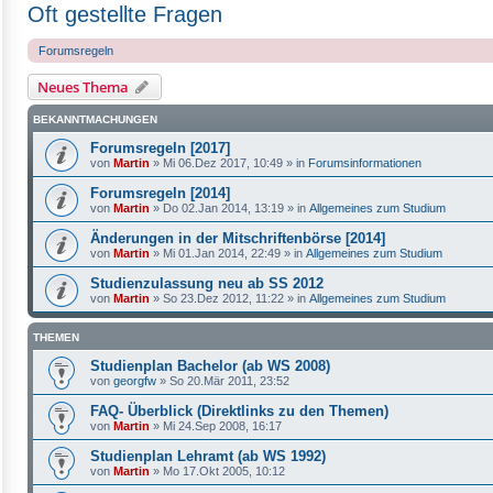
Oft gestellte Fragen
Forumsregeln
Neues Thema
BEKANNTMACHUNGEN
Forumsregeln [2017]
von
Martin
»
Mi 06.Dez 2017, 10:49
» in
Forumsinformationen
Forumsregeln [2014]
von
Martin
»
Do 02.Jan 2014, 13:19
» in
Allgemeines zum Studium
Änderungen in der Mitschriftenbörse [2014]
von
Martin
»
Mi 01.Jan 2014, 22:49
» in
Allgemeines zum Studium
Studienzulassung neu ab SS 2012
von
Martin
»
So 23.Dez 2012, 11:22
» in
Allgemeines zum Studium
THEMEN
Studienplan Bachelor (ab WS 2008)
von
georgfw
»
So 20.Mär 2011, 23:52
FAQ- Überblick (Direktlinks zu den Themen)
von
Martin
»
Mi 24.Sep 2008, 16:17
Studienplan Lehramt (ab WS 1992)
von
Martin
»
Mo 17.Okt 2005, 10:12