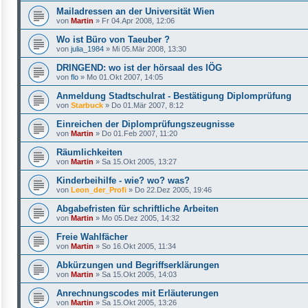
Mailadressen an der Universität Wien
von
Martin
»
Fr 04.Apr 2008, 12:06
Wo ist Büro von Taeuber ?
von
julia_1984
»
Mi 05.Mär 2008, 13:30
DRINGEND: wo ist der hörsaal des IÖG
von
flo
»
Mo 01.Okt 2007, 14:05
Anmeldung Stadtschulrat - Bestätigung Diplomprüfung
von
Starbuck
»
Do 01.Mär 2007, 8:12
Einreichen der Diplomprüfungszeugnisse
von
Martin
»
Do 01.Feb 2007, 11:20
Räumlichkeiten
von
Martin
»
Sa 15.Okt 2005, 13:27
Kinderbeihilfe - wie? wo? was?
von
Leon_der_Profi
»
Do 22.Dez 2005, 19:46
Abgabefristen für schriftliche Arbeiten
von
Martin
»
Mo 05.Dez 2005, 14:32
Freie Wahlfächer
von
Martin
»
So 16.Okt 2005, 11:34
Abkürzungen und Begriffserklärungen
von
Martin
»
Sa 15.Okt 2005, 14:03
Anrechnungscodes mit Erläuterungen
von
Martin
»
Sa 15.Okt 2005, 13:26