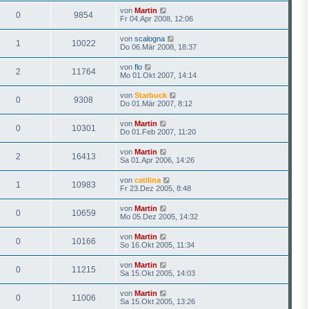
von
Martin
0
9854
Fr 04.Apr 2008, 12:06
von
scalogna
1
10022
Do 06.Mär 2008, 18:37
von
flo
2
11764
Mo 01.Okt 2007, 14:14
von
Starbuck
0
9308
Do 01.Mär 2007, 8:12
von
Martin
0
10301
Do 01.Feb 2007, 11:20
von
Martin
2
16413
Sa 01.Apr 2006, 14:26
von
catilina
1
10983
Fr 23.Dez 2005, 8:48
von
Martin
0
10659
Mo 05.Dez 2005, 14:32
von
Martin
0
10166
So 16.Okt 2005, 11:34
von
Martin
0
11215
Sa 15.Okt 2005, 14:03
von
Martin
0
11006
Sa 15.Okt 2005, 13:26