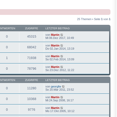
25 Themen • Seite
1
von
1
ANTWORTEN
ZUGRIFFE
LETZTER BEITRAG
von
Martin
0
45315
Mi 06.Dez 2017, 10:49
von
Martin
0
68042
Do 02.Jan 2014, 13:19
von
Martin
1
71938
So 02.Feb 2014, 13:09
von
Martin
0
78796
So 23.Dez 2012, 11:22
ANTWORTEN
ZUGRIFFE
LETZTER BEITRAG
von
georgfw
0
11280
So 20.Mär 2011, 23:52
von
Martin
0
10368
Mi 24.Sep 2008, 16:17
von
Martin
0
9776
Mo 17.Okt 2005, 10:12