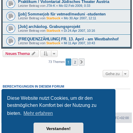
Praktikum / Volontariat Jüdisches Theater Austria
Letzter Beitrag von
JTA-K
«
Mo 02.Feb 2009, 0:33
[job] Sommerjob für vetmed/meduni -studenten
Letzter Beitrag von
Starbuck
«
Mo 30.Apr 2007, 12:11
[Job] archäolog. Grabungsprojekt
Letzter Beitrag von
Starbuck
«
Di 24.Apr 2007, 10:16
[FREQUENZZÄHLUNG] FR. 13. April - am Westbahnhof
Letzter Beitrag von
Starbuck
«
Mi 11.Apr 2007, 10:43
Neues Thema
1
2
Nächste
73 Themen
Gehe zu
BERECHTIGUNGEN IN DIESEM FORUM
Du darfst
keine
neuen Themen in diesem Forum erstellen.
Du darfst
keine
Antworten zu Themen in diesem Forum erstellen.
Diese Website nutzt Cookies, um dir den
Du darfst deine Beiträge in diesem Forum
nicht
ändern.
bestmöglichen Komfort bei der Nutzung zu
Du darfst deine Beiträge in diesem Forum
nicht
löschen.
Du darfst
keine
Dateianhänge in diesem Forum erstellen.
bieten.
Mehr erfahren
Portal
Foren-Übersicht
Alle Zeiten sind
UTC+02:00
Verstanden!
Powered by
phpBB
® Forum Software © phpBB Limited