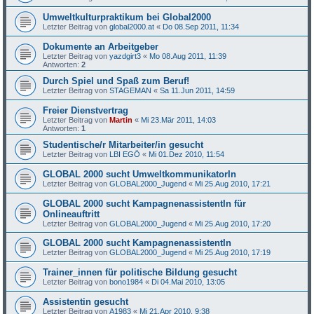
Umweltkulturpraktikum bei Global2000
Letzter Beitrag von
global2000.at
«
Do 08.Sep 2011, 11:34
Dokumente an Arbeitgeber
Letzter Beitrag von
yazdgirt3
«
Mo 08.Aug 2011, 11:39
Antworten:
2
Durch Spiel und Spaß zum Beruf!
Letzter Beitrag von
STAGEMAN
«
Sa 11.Jun 2011, 14:59
Freier Dienstvertrag
Letzter Beitrag von
Martin
«
Mi 23.Mär 2011, 14:03
Antworten:
1
Studentische/r Mitarbeiter/in gesucht
Letzter Beitrag von
LBI EGÖ
«
Mi 01.Dez 2010, 11:54
GLOBAL 2000 sucht UmweltkommunikatorIn
Letzter Beitrag von
GLOBAL2000_Jugend
«
Mi 25.Aug 2010, 17:21
GLOBAL 2000 sucht KampagnenassistentIn für
Onlineauftritt
Letzter Beitrag von
GLOBAL2000_Jugend
«
Mi 25.Aug 2010, 17:20
GLOBAL 2000 sucht KampagnenassistentIn
Letzter Beitrag von
GLOBAL2000_Jugend
«
Mi 25.Aug 2010, 17:19
Trainer_innen für politische Bildung gesucht
Letzter Beitrag von
bono1984
«
Di 04.Mai 2010, 13:05
Assistentin gesucht
Letzter Beitrag von
A1983
«
Mi 21.Apr 2010, 9:38