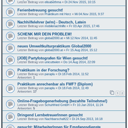
Letzter Beitrag von
elisabethma
«
Di 24.Nov 2015, 10:15
Ferienbetreuung gesucht!
Letzter Beitrag von
Praktikum mit Herz
«
Mi 04.Nov 2015, 9:37
Nachhilfelehrer (w/m) - Deutsch, Latein
Letzter Beitrag von
mobilenachhilfe
«
Fr 03.Apr 2015, 17:46
SCHENK MIR DEIN PROBLEM!
Letzter Beitrag von
global2000.at
«
Mi 12.Nov 2014, 11:45
neues Umweltkulturpraktikum Global2000
Letzter Beitrag von
global2000.at
«
Fr 15.Aug 2014, 15:12
[JOB] Partyfotografen für Wien gesucht!
Letzter Beitrag von
unicuttwien
«
Do 14.Aug 2014, 22:09
Praktikum in der Forschung?
Letzter Beitrag von
paraplu
«
Di 18.Feb 2014, 11:52
Antworten:
1
Praktikum anrechenbar als FWF? (Diplom)
Letzter Beitrag von
paraplu
«
Di 18.Feb 2014, 11:49
Antworten:
17
1
2
Online-Fragebogenerhebung (bezahlte Teilnehme!)
Letzter Beitrag von
Schuhfried GmbH
«
Fr 10.Jan 2014, 11:24
Antworten:
5
Dringend LernbetreuerInnen gesucht
Letzter Beitrag von
Nachbarschaft22
«
Di 24.Sep 2013, 16:18
gesucht: MitarbeiterInnen für Empfangsdienste