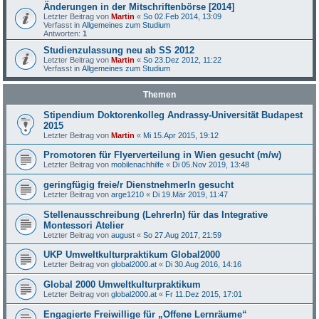
Änderungen in der Mitschriftenbörse [2014]
Letzter Beitrag von
Martin
«
So 02.Feb 2014, 13:09
Verfasst in
Allgemeines zum Studium
Antworten:
1
Studienzulassung neu ab SS 2012
Letzter Beitrag von
Martin
«
So 23.Dez 2012, 11:22
Verfasst in
Allgemeines zum Studium
Themen
Stipendium Doktorenkolleg Andrassy-Universität Budapest
2015
Letzter Beitrag von
Martin
«
Mi 15.Apr 2015, 19:12
Promotoren für Flyerverteilung in Wien gesucht (m/w)
Letzter Beitrag von
mobilenachhilfe
«
Di 05.Nov 2019, 13:48
geringfügig freie/r DienstnehmerIn gesucht
Letzter Beitrag von
arge1210
«
Di 19.Mär 2019, 11:47
Stellenausschreibung (LehrerIn) für das Integrative
Montessori Atelier
Letzter Beitrag von
august
«
So 27.Aug 2017, 21:59
UKP Umweltkulturpraktikum Global2000
Letzter Beitrag von
global2000.at
«
Di 30.Aug 2016, 14:16
Global 2000 Umweltkulturpraktikum
Letzter Beitrag von
global2000.at
«
Fr 11.Dez 2015, 17:01
Engagierte Freiwillige für „Offene Lernräume“