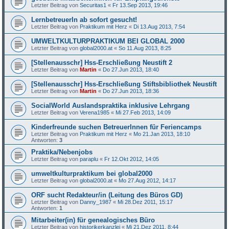
Letzter Beitrag von
Securitas1
«
Fr 13.Sep 2013, 19:46
LernbetreuerIn ab sofort gesucht!
Letzter Beitrag von
Praktikum mit Herz
«
Di 13.Aug 2013, 7:54
UMWELTKULTURPRAKTIKUM BEI GLOBAL 2000
Letzter Beitrag von
global2000.at
«
So 11.Aug 2013, 8:25
[Stellenausschr] Hss-Erschließung Neustift 2
Letzter Beitrag von
Martin
«
Do 27.Jun 2013, 18:40
[Stellenausschr] Hss-Erschließung Stiftsbibliothek Neustift
Letzter Beitrag von
Martin
«
Do 27.Jun 2013, 18:36
SocialWorld Auslandspraktika inklusive Lehrgang
Letzter Beitrag von
Verena1985
«
Mi 27.Feb 2013, 14:09
Kinderfreunde suchen BetreuerInnen für Feriencamps
Letzter Beitrag von
Praktikum mit Herz
«
Mo 21.Jan 2013, 18:10
Antworten:
3
Praktika/Nebenjobs
Letzter Beitrag von
paraplu
«
Fr 12.Okt 2012, 14:05
umweltkulturpraktikum bei global2000
Letzter Beitrag von
global2000.at
«
Mo 27.Aug 2012, 14:17
ORF sucht Redakteur/in (Leitung des Büros GD)
Letzter Beitrag von
Danny_1987
«
Mi 28.Dez 2011, 15:17
Antworten:
1
Mitarbeiter(in) für genealogisches Büro
Letzter Beitrag von
historikerkanzlei
«
Mi 21.Dez 2011, 8:44