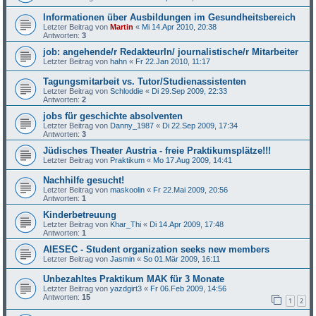
Informationen über Ausbildungen im Gesundheitsbereich
Letzter Beitrag von
Martin
«
Mi 14.Apr 2010, 20:38
Antworten:
3
job: angehende/r RedakteurIn/ journalistische/r Mitarbeiter
Letzter Beitrag von
hahn
«
Fr 22.Jan 2010, 11:17
Tagungsmitarbeit vs. Tutor/Studienassistenten
Letzter Beitrag von
Schloddie
«
Di 29.Sep 2009, 22:33
Antworten:
2
jobs für geschichte absolventen
Letzter Beitrag von
Danny_1987
«
Di 22.Sep 2009, 17:34
Antworten:
3
Jüdisches Theater Austria - freie Praktikumsplätze!!!
Letzter Beitrag von
Praktikum
«
Mo 17.Aug 2009, 14:41
Nachhilfe gesucht!
Letzter Beitrag von
maskoolin
«
Fr 22.Mai 2009, 20:56
Antworten:
1
Kinderbetreuung
Letzter Beitrag von
Khar_Thi
«
Di 14.Apr 2009, 17:48
Antworten:
1
AIESEC - Student organization seeks new members
Letzter Beitrag von
Jasmin
«
So 01.Mär 2009, 16:11
Unbezahltes Praktikum MAK für 3 Monate
Letzter Beitrag von
yazdgirt3
«
Fr 06.Feb 2009, 14:56
Antworten:
15
1
2