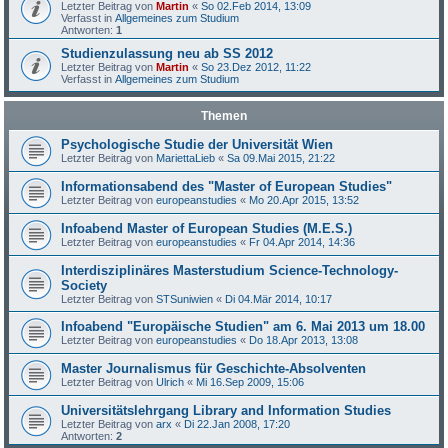
Letzter Beitrag von
Martin
«
So 02.Feb 2014, 13:09
Verfasst in
Allgemeines zum Studium
Antworten:
1
Studienzulassung neu ab SS 2012
Letzter Beitrag von
Martin
«
So 23.Dez 2012, 11:22
Verfasst in
Allgemeines zum Studium
Themen
Psychologische Studie der Universität Wien
Letzter Beitrag von
MariettaLieb
«
Sa 09.Mai 2015, 21:22
Informationsabend des "Master of European Studies"
Letzter Beitrag von
europeanstudies
«
Mo 20.Apr 2015, 13:52
Infoabend Master of European Studies (M.E.S.)
Letzter Beitrag von
europeanstudies
«
Fr 04.Apr 2014, 14:36
Interdisziplinäres Masterstudium Science-Technology-
Society
Letzter Beitrag von
STSuniwien
«
Di 04.Mär 2014, 10:17
Infoabend "Europäische Studien" am 6. Mai 2013 um 18.00
Letzter Beitrag von
europeanstudies
«
Do 18.Apr 2013, 13:08
Master Journalismus für Geschichte-Absolventen
Letzter Beitrag von
Ulrich
«
Mi 16.Sep 2009, 15:06
Universitätslehrgang Library and Information Studies
Letzter Beitrag von
arx
«
Di 22.Jan 2008, 17:20
Antworten:
2