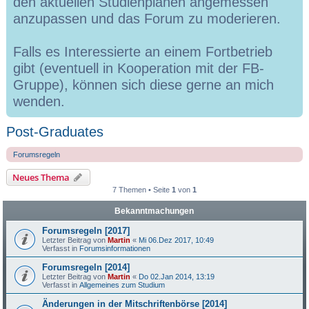
den aktuellen Studienplänen angemessen
anzupassen und das Forum zu moderieren.
Falls es Interessierte an einem Fortbetrieb
gibt (eventuell in Kooperation mit der FB-
Gruppe), können sich diese gerne an mich
wenden.
Post-Graduates
Forumsregeln
Neues Thema
7 Themen • Seite
1
von
1
Bekanntmachungen
Forumsregeln [2017]
Letzter Beitrag von
Martin
«
Mi 06.Dez 2017, 10:49
Verfasst in
Forumsinformationen
Forumsregeln [2014]
Letzter Beitrag von
Martin
«
Do 02.Jan 2014, 13:19
Verfasst in
Allgemeines zum Studium
Änderungen in der Mitschriftenbörse [2014]