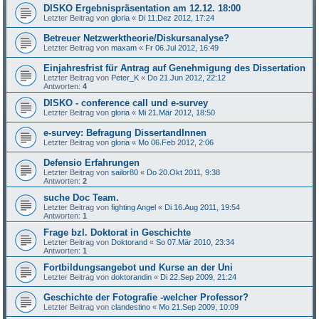
DISKO Ergebnispräsentation am 12.12. 18:00
Letzter Beitrag von
gloria
«
Di 11.Dez 2012, 17:24
Betreuer Netzwerktheorie/Diskursanalyse?
Letzter Beitrag von
maxam
«
Fr 06.Jul 2012, 16:49
Einjahresfrist für Antrag auf Genehmigung des Dissertation
Letzter Beitrag von
Peter_K
«
Do 21.Jun 2012, 22:12
Antworten:
4
DISKO - conference call und e-survey
Letzter Beitrag von
gloria
«
Mi 21.Mär 2012, 18:50
e-survey: Befragung DissertandInnen
Letzter Beitrag von
gloria
«
Mo 06.Feb 2012, 2:06
Defensio Erfahrungen
Letzter Beitrag von
sailor80
«
Do 20.Okt 2011, 9:38
Antworten:
2
suche Doc Team.
Letzter Beitrag von
fighting Angel
«
Di 16.Aug 2011, 19:54
Antworten:
1
Frage bzl. Doktorat in Geschichte
Letzter Beitrag von
Doktorand
«
So 07.Mär 2010, 23:34
Antworten:
1
Fortbildungsangebot und Kurse an der Uni
Letzter Beitrag von
doktorandin
«
Di 22.Sep 2009, 21:24
Geschichte der Fotografie -welcher Professor?
Letzter Beitrag von
clandestino
«
Mo 21.Sep 2009, 10:09