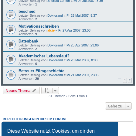
Letzter Beitrag von
Sherbet Lemon
«
Mi 04.Jul 2007, 8:39
Antworten:
1
bescheid
Letzter Beitrag von
Doktorand
«
Fr 25.Mai 2007, 9:37
Antworten:
2
Motivationsschreiben
Letzter Beitrag von
alcie
«
Fr 27.Apr 2007, 23:03
Antworten:
9
Datenbank
Letzter Beitrag von
Doktorand
«
Mi 25.Apr 2007, 23:06
Antworten:
2
Akademischer Lebenslauf?
Letzter Beitrag von
Doktorand
«
Mi 28.Mär 2007, 8:03
Antworten:
6
Betreuer Filmgeschichte
Letzter Beitrag von
Doktorand
«
Mi 21.Mär 2007, 23:12
Antworten:
20
1
2
Neues Thema
31 Themen • Seite
1
von
1
Gehe zu
BERECHTIGUNGEN IN DIESEM FORUM
Du darfst
keine
neuen Themen in diesem Forum erstellen.
Du darfst
keine
Antworten zu Themen in diesem Forum erstellen.
Diese Website nutzt Cookies, um dir den
Du darfst deine Beiträge in diesem Forum
nicht
ändern.