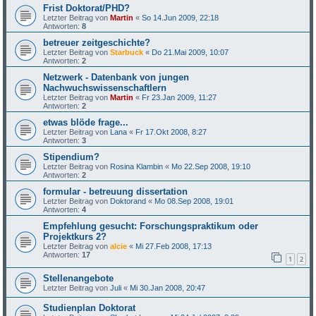
Frist Doktorat/PHD?
Letzter Beitrag von
Martin
«
So 14.Jun 2009, 22:18
Antworten:
8
betreuer zeitgeschichte?
Letzter Beitrag von
Starbuck
«
Do 21.Mai 2009, 10:07
Antworten:
2
Netzwerk - Datenbank von jungen
Nachwuchswissenschaftlern
Letzter Beitrag von
Martin
«
Fr 23.Jan 2009, 11:27
Antworten:
2
etwas blöde frage...
Letzter Beitrag von
Lana
«
Fr 17.Okt 2008, 8:27
Antworten:
3
Stipendium?
Letzter Beitrag von
Rosina Klambin
«
Mo 22.Sep 2008, 19:10
Antworten:
2
formular - betreuung dissertation
Letzter Beitrag von
Doktorand
«
Mo 08.Sep 2008, 19:01
Antworten:
4
Empfehlung gesucht: Forschungspraktikum oder
Projektkurs 2?
Letzter Beitrag von
alcie
«
Mi 27.Feb 2008, 17:13
Antworten:
17
1
2
Stellenangebote
Letzter Beitrag von
Juli
«
Mi 30.Jan 2008, 20:47
Studienplan Doktorat