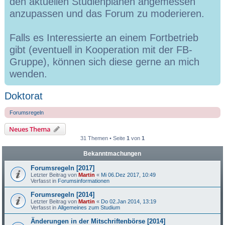
den aktuellen Studienplänen angemessen
anzupassen und das Forum zu moderieren.
Falls es Interessierte an einem Fortbetrieb
gibt (eventuell in Kooperation mit der FB-
Gruppe), können sich diese gerne an mich
wenden.
Doktorat
Forumsregeln
Neues Thema
31 Themen • Seite
1
von
1
Bekanntmachungen
Forumsregeln [2017]
Letzter Beitrag von
Martin
«
Mi 06.Dez 2017, 10:49
Verfasst in
Forumsinformationen
Forumsregeln [2014]
Letzter Beitrag von
Martin
«
Do 02.Jan 2014, 13:19
Verfasst in
Allgemeines zum Studium
Änderungen in der Mitschriftenbörse [2014]