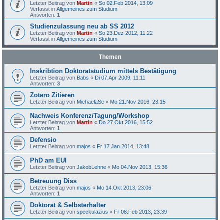
Letzter Beitrag von
Martin
«
So 02.Feb 2014, 13:09
Verfasst in
Allgemeines zum Studium
Antworten:
1
Studienzulassung neu ab SS 2012
Letzter Beitrag von
Martin
«
So 23.Dez 2012, 11:22
Verfasst in
Allgemeines zum Studium
Themen
Inskribtion Doktoratstudium mittels Bestätigung
Letzter Beitrag von
Babs
«
Di 07.Apr 2009, 11:11
Antworten:
3
Zotero Zitieren
Letzter Beitrag von
MichaelaSe
«
Mo 21.Nov 2016, 23:15
Nachweis Konferenz/Tagung/Workshop
Letzter Beitrag von
Martin
«
Do 27.Okt 2016, 15:52
Antworten:
1
Defensio
Letzter Beitrag von
majos
«
Fr 17.Jan 2014, 13:48
PhD am EUI
Letzter Beitrag von
JakobLehne
«
Mo 04.Nov 2013, 15:36
Betreuung Diss
Letzter Beitrag von
majos
«
Mo 14.Okt 2013, 23:06
Antworten:
1
Doktorat & Selbsterhalter
Letzter Beitrag von
speckulazius
«
Fr 08.Feb 2013, 23:39