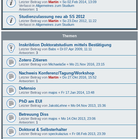
Letzter Beitrag von
Martin
«
So 02.Feb 2014, 13:09
Verfasst in
Allgemeines zum Studium
Antworten:
1
Studienzulassung neu ab SS 2012
Letzter Beitrag von
Martin
«
So 23.Dez 2012, 11:22
Verfasst in
Allgemeines zum Studium
Themen
Inskribtion Doktoratstudium mittels Bestätigung
Letzter Beitrag von
Babs
«
Di 07.Apr 2009, 11:11
Antworten:
3
Zotero Zitieren
Letzter Beitrag von
MichaelaSe
«
Mo 21.Nov 2016, 23:15
Nachweis Konferenz/Tagung/Workshop
Letzter Beitrag von
Martin
«
Do 27.Okt 2016, 15:52
Antworten:
1
Defensio
Letzter Beitrag von
majos
«
Fr 17.Jan 2014, 13:48
PhD am EUI
Letzter Beitrag von
JakobLehne
«
Mo 04.Nov 2013, 15:36
Betreuung Diss
Letzter Beitrag von
majos
«
Mo 14.Okt 2013, 23:06
Antworten:
1
Doktorat & Selbsterhalter
Letzter Beitrag von
speckulazius
«
Fr 08.Feb 2013, 23:39