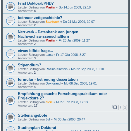
Frist Doktorat/PHD?
Letzter Beitrag von
Martin
«
So 14.Jun 2009, 22:18
Antworten:
8
betreuer zeitgeschichte?
Letzter Beitrag von
Starbuck
«
Do 21.Mai 2009, 10:07
Antworten:
2
Netzwerk - Datenbank von jungen
Nachwuchswissenschaftlern
Letzter Beitrag von
Martin
«
Fr 23.Jan 2009, 11:27
Antworten:
2
etwas blöde frage...
Letzter Beitrag von
Lana
«
Fr 17.Okt 2008, 8:27
Antworten:
3
Stipendium?
Letzter Beitrag von
Rosina Klambin
«
Mo 22.Sep 2008, 19:10
Antworten:
2
formular - betreuung dissertation
Letzter Beitrag von
Doktorand
«
Mo 08.Sep 2008, 19:01
Antworten:
4
Empfehlung gesucht: Forschungspraktikum oder
Projektkurs 2?
Letzter Beitrag von
alcie
«
Mi 27.Feb 2008, 17:13
Antworten:
17
1
2
Stellenangebote
Letzter Beitrag von
Juli
«
Mi 30.Jan 2008, 20:47
Studienplan Doktorat