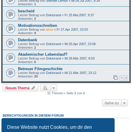
Letzter Beitrag von
Sherbet Lemon
«
Mi 04.Jul 2007, 8:39
Antworten:
1
bescheid
Letzter Beitrag von
Doktorand
«
Fr 25.Mai 2007, 9:37
Antworten:
2
Motivationsschreiben
Letzter Beitrag von
alcie
«
Fr 27.Apr 2007, 23:03
Antworten:
9
Datenbank
Letzter Beitrag von
Doktorand
«
Mi 25.Apr 2007, 23:06
Antworten:
2
Akademischer Lebenslauf?
Letzter Beitrag von
Doktorand
«
Mi 28.Mär 2007, 8:03
Antworten:
6
Betreuer Filmgeschichte
Letzter Beitrag von
Doktorand
«
Mi 21.Mär 2007, 23:12
Antworten:
20
1
2
Neues Thema
31 Themen • Seite
1
von
1
Gehe zu
BERECHTIGUNGEN IN DIESEM FORUM
Du darfst
keine
neuen Themen in diesem Forum erstellen.
Du darfst
keine
Antworten zu Themen in diesem Forum erstellen.
Diese Website nutzt Cookies, um dir den
Du darfst deine Beiträge in diesem Forum
nicht
ändern.