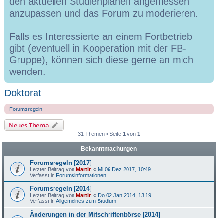
den aktuellen Studienplänen angemessen
anzupassen und das Forum zu moderieren.
Falls es Interessierte an einem Fortbetrieb
gibt (eventuell in Kooperation mit der FB-
Gruppe), können sich diese gerne an mich
wenden.
Doktorat
Forumsregeln
Neues Thema
31 Themen • Seite
1
von
1
Bekanntmachungen
Forumsregeln [2017]
Letzter Beitrag von
Martin
«
Mi 06.Dez 2017, 10:49
Verfasst in
Forumsinformationen
Forumsregeln [2014]
Letzter Beitrag von
Martin
«
Do 02.Jan 2014, 13:19
Verfasst in
Allgemeines zum Studium
Änderungen in der Mitschriftenbörse [2014]