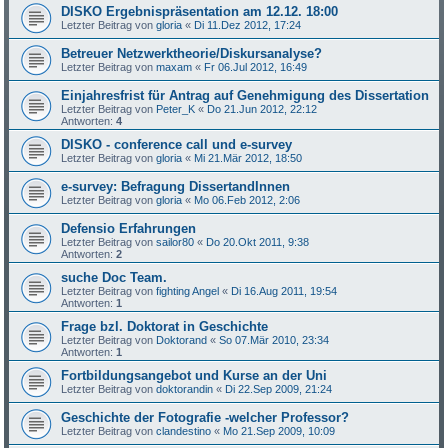
DISKO Ergebnispräsentation am 12.12. 18:00
Letzter Beitrag von
gloria
«
Di 11.Dez 2012, 17:24
Betreuer Netzwerktheorie/Diskursanalyse?
Letzter Beitrag von
maxam
«
Fr 06.Jul 2012, 16:49
Einjahresfrist für Antrag auf Genehmigung des Dissertation
Letzter Beitrag von
Peter_K
«
Do 21.Jun 2012, 22:12
Antworten:
4
DISKO - conference call und e-survey
Letzter Beitrag von
gloria
«
Mi 21.Mär 2012, 18:50
e-survey: Befragung DissertandInnen
Letzter Beitrag von
gloria
«
Mo 06.Feb 2012, 2:06
Defensio Erfahrungen
Letzter Beitrag von
sailor80
«
Do 20.Okt 2011, 9:38
Antworten:
2
suche Doc Team.
Letzter Beitrag von
fighting Angel
«
Di 16.Aug 2011, 19:54
Antworten:
1
Frage bzl. Doktorat in Geschichte
Letzter Beitrag von
Doktorand
«
So 07.Mär 2010, 23:34
Antworten:
1
Fortbildungsangebot und Kurse an der Uni
Letzter Beitrag von
doktorandin
«
Di 22.Sep 2009, 21:24
Geschichte der Fotografie -welcher Professor?
Letzter Beitrag von
clandestino
«
Mo 21.Sep 2009, 10:09