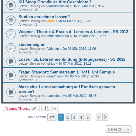
KU Steop Grundkurs Alte Geschichte 2
Letzter Beitrag von
darkdimension
«
Do 15.Mär 2012, 9:52
Antworten:
2
Studien anrechnen lassen?
Letzter Beitrag von
alcie
«
Mi 14.Mär 2012, 18:47
Antworten:
1
Wegner - Theorie & Praxis d. Lehrens & Lernens - SS 2012
Letzter Beitrag von
christinah3000
«
Do 08.Mär 2012, 12:57
studienbeginn
Letzter Beitrag von
Valerian
«
Do 08.Mär 2012, 11:06
Antworten:
1
Losek - SE LehrerInnenbildung (Bildungswiss) - SS 2012
Letzter Beitrag von
sirius
«
Mi 07.Mär 2012, 19:11
Frage: Standort: Seminarraum I, Hof I, Uni Campus
Letzter Beitrag von
deadmen
«
Mo 05.Mär 2012, 20:39
Antworten:
1
Muss eine Lehrveranstaltung auf Englisch gemacht
werden?
Letzter Beitrag von
Lucinde
«
Mo 05.Mär 2012, 15:45
Antworten:
1
Neues Thema
Seite
1
von
7
1
2
3
4
5
7
Nächste
305 Themen
…
Gehe zu