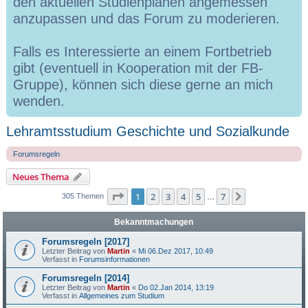
den aktuellen Studienplänen angemessen
anzupassen und das Forum zu moderieren.
Falls es Interessierte an einem Fortbetrieb
gibt (eventuell in Kooperation mit der FB-
Gruppe), können sich diese gerne an mich
wenden.
Lehramtsstudium Geschichte und Sozialkunde
Forumsregeln
Neues Thema
Seite
1
von
7
1
2
3
4
5
7
Nächste
305 Themen
…
Bekanntmachungen
Forumsregeln [2017]
Letzter Beitrag von
Martin
«
Mi 06.Dez 2017, 10:49
Verfasst in
Forumsinformationen
Forumsregeln [2014]
Letzter Beitrag von
Martin
«
Do 02.Jan 2014, 13:19
Verfasst in
Allgemeines zum Studium