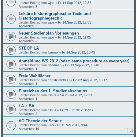
Letzter Beitrag von
wjos
«
Fr 14.Sep 2012, 12:37
Antworten:
7
Lektüre historiographischer Texte und
Historiographiegeschic
Letzter Beitrag von
wjos
«
Fr 14.Sep 2012, 12:35
Antworten:
3
Neuer Studienplan Vorlesungen
Letzter Beitrag von
wjos
«
Fr 14.Sep 2012, 11:05
Antworten:
2
STEOP LA
Letzter Beitrag von
ibamax
«
Fr 14.Sep 2012, 10:42
Anmeldung WS 2012 (oder: same procedure as every year)
Letzter Beitrag von
deadmen
«
Do 13.Sep 2012, 10:40
Antworten:
1
Freie Wahlfächer
Letzter Beitrag von
christinah3000
«
Do 02.Aug 2012, 16:17
Antworten:
1
Einreichen des 1. Studienabschnitts
Letzter Beitrag von
Claus
«
Sa 28.Jul 2012, 12:23
Antworten:
1
LA + BA
Letzter Beitrag von
Claus
«
Fr 29.Jun 2012, 15:23
Antworten:
2
VO Theorie der Schule
Letzter Beitrag von
Kari
«
Fr 11.Mai 2012, 9:44
Antworten:
19
1
2