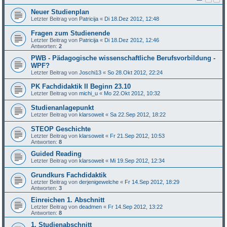
Neuer Studienplan
Letzter Beitrag von
Patricija
«
Di 18.Dez 2012, 12:48
Fragen zum Studienende
Letzter Beitrag von
Patricija
«
Di 18.Dez 2012, 12:46
Antworten:
2
PWB - Pädagogische wissenschaftliche Berufsvorbildung -
WPF?
Letzter Beitrag von
Joschi13
«
So 28.Okt 2012, 22:24
PK Fachdidaktik II Beginn 23.10
Letzter Beitrag von
michi_u
«
Mo 22.Okt 2012, 10:32
Studienanlagepunkt
Letzter Beitrag von
klarsoweit
«
Sa 22.Sep 2012, 18:22
STEOP Geschichte
Letzter Beitrag von
klarsoweit
«
Fr 21.Sep 2012, 10:53
Antworten:
8
Guided Reading
Letzter Beitrag von
klarsoweit
«
Mi 19.Sep 2012, 12:34
Grundkurs Fachdidaktik
Letzter Beitrag von
derjenigewelche
«
Fr 14.Sep 2012, 18:29
Antworten:
3
Einreichen 1. Abschnitt
Letzter Beitrag von
deadmen
«
Fr 14.Sep 2012, 13:22
Antworten:
8
1. Studienabschnitt