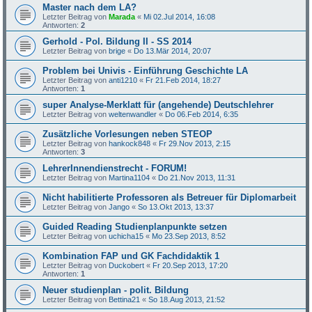
Master nach dem LA?
Letzter Beitrag von
Marada
«
Mi 02.Jul 2014, 16:08
Antworten:
2
Gerhold - Pol. Bildung II - SS 2014
Letzter Beitrag von
brige
«
Do 13.Mär 2014, 20:07
Problem bei Univis - Einführung Geschichte LA
Letzter Beitrag von
anti1210
«
Fr 21.Feb 2014, 18:27
Antworten:
1
super Analyse-Merklatt für (angehende) Deutschlehrer
Letzter Beitrag von
weltenwandler
«
Do 06.Feb 2014, 6:35
Zusätzliche Vorlesungen neben STEOP
Letzter Beitrag von
hankock848
«
Fr 29.Nov 2013, 2:15
Antworten:
3
LehrerInnendienstrecht - FORUM!
Letzter Beitrag von
Martina1104
«
Do 21.Nov 2013, 11:31
Nicht habilitierte Professoren als Betreuer für Diplomarbeit
Letzter Beitrag von
Jango
«
So 13.Okt 2013, 13:37
Guided Reading Studienplanpunkte setzen
Letzter Beitrag von
uchicha15
«
Mo 23.Sep 2013, 8:52
Kombination FAP und GK Fachdidaktik 1
Letzter Beitrag von
Duckobert
«
Fr 20.Sep 2013, 17:20
Antworten:
1
Neuer studienplan - polit. Bildung
Letzter Beitrag von
Bettina21
«
So 18.Aug 2013, 21:52