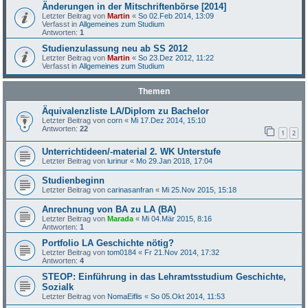
Änderungen in der Mitschriftenbörse [2014]
Letzter Beitrag von
Martin
«
So 02.Feb 2014, 13:09
Verfasst in
Allgemeines zum Studium
Antworten:
1
Studienzulassung neu ab SS 2012
Letzter Beitrag von
Martin
«
So 23.Dez 2012, 11:22
Verfasst in
Allgemeines zum Studium
Themen
Äquivalenzliste LA/Diplom zu Bachelor
Letzter Beitrag von
corn
«
Mi 17.Dez 2014, 15:10
Antworten:
22
1
2
Unterrichtideen/-material 2. WK Unterstufe
Letzter Beitrag von
lurinur
«
Mo 29.Jan 2018, 17:04
Studienbeginn
Letzter Beitrag von
carinasanfran
«
Mi 25.Nov 2015, 15:18
Anrechnung von BA zu LA (BA)
Letzter Beitrag von
Marada
«
Mi 04.Mär 2015, 8:16
Antworten:
1
Portfolio LA Geschichte nötig?
Letzter Beitrag von
tom0184
«
Fr 21.Nov 2014, 17:32
Antworten:
4
STEOP: Einführung in das Lehramtsstudium Geschichte,
Sozialk
Letzter Beitrag von
NomaEiflis
«
So 05.Okt 2014, 11:53