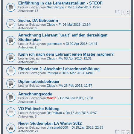
Einführung in das Lehramtsstudium - STEOP
Letzter Beitrag von
Nachtlampe
«
Mo 13.Mai 2013, 15:40
Antworten:
17
1
2
Suche: DA BetreuerIn
Letzter Beitrag von
Claus
«
Fr 03.Mai 2013, 13:34
Antworten:
3
Anrechnung Lehramt "uralt" auf den derzeitigen
Studienplan
Letzter Beitrag von
germmaus
«
Di 09.Apr 2013, 14:41
Antworten:
2
Kann ich nach dem Lehramt einen Master machen?
Letzter Beitrag von
Claus
«
Mo 08.Apr 2013, 12:31
Antworten:
6
Einreichen 2. Abschnitt LehrerInnenbildung
Letzter Beitrag von
Patricija
«
Di 05.Mär 2013, 14:01
Diplomarbeitsbetreuer
Letzter Beitrag von
Claus
«
Mo 25.Feb 2013, 12:57
Anrechnungscode
Letzter Beitrag von
Martin
«
Do 24.Jan 2013, 17:50
Antworten:
1
VO Politische Bildung
Letzter Beitrag von
DiePelikan
«
Do 17.Jan 2013, 9:47
Antworten:
3
Neuer Studienplan LA Winter 2012
Letzter Beitrag von
christinah3000
«
Di 15.Jan 2013, 22:23
Antworten:
27
1
2