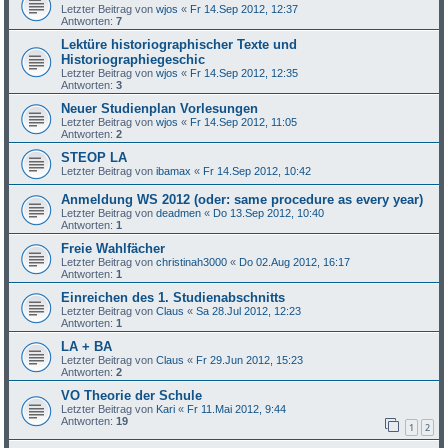
Letzter Beitrag von
wjos
«
Fr 14.Sep 2012, 12:37
Antworten:
7
Lektüre historiographischer Texte und
Historiographiegeschic
Letzter Beitrag von
wjos
«
Fr 14.Sep 2012, 12:35
Antworten:
3
Neuer Studienplan Vorlesungen
Letzter Beitrag von
wjos
«
Fr 14.Sep 2012, 11:05
Antworten:
2
STEOP LA
Letzter Beitrag von
ibamax
«
Fr 14.Sep 2012, 10:42
Anmeldung WS 2012 (oder: same procedure as every year)
Letzter Beitrag von
deadmen
«
Do 13.Sep 2012, 10:40
Antworten:
1
Freie Wahlfächer
Letzter Beitrag von
christinah3000
«
Do 02.Aug 2012, 16:17
Antworten:
1
Einreichen des 1. Studienabschnitts
Letzter Beitrag von
Claus
«
Sa 28.Jul 2012, 12:23
Antworten:
1
LA + BA
Letzter Beitrag von
Claus
«
Fr 29.Jun 2012, 15:23
Antworten:
2
VO Theorie der Schule
Letzter Beitrag von
Kari
«
Fr 11.Mai 2012, 9:44
Antworten:
19
1
2