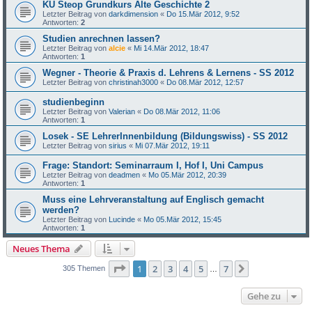
KU Steop Grundkurs Alte Geschichte 2
Letzter Beitrag von
darkdimension
«
Do 15.Mär 2012, 9:52
Antworten:
2
Studien anrechnen lassen?
Letzter Beitrag von
alcie
«
Mi 14.Mär 2012, 18:47
Antworten:
1
Wegner - Theorie & Praxis d. Lehrens & Lernens - SS 2012
Letzter Beitrag von
christinah3000
«
Do 08.Mär 2012, 12:57
studienbeginn
Letzter Beitrag von
Valerian
«
Do 08.Mär 2012, 11:06
Antworten:
1
Losek - SE LehrerInnenbildung (Bildungswiss) - SS 2012
Letzter Beitrag von
sirius
«
Mi 07.Mär 2012, 19:11
Frage: Standort: Seminarraum I, Hof I, Uni Campus
Letzter Beitrag von
deadmen
«
Mo 05.Mär 2012, 20:39
Antworten:
1
Muss eine Lehrveranstaltung auf Englisch gemacht
werden?
Letzter Beitrag von
Lucinde
«
Mo 05.Mär 2012, 15:45
Antworten:
1
Neues Thema
Seite
1
von
7
1
2
3
4
5
7
Nächste
305 Themen
…
Gehe zu