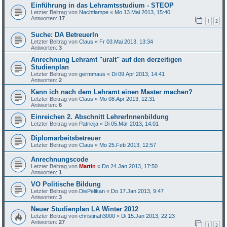
Einführung in das Lehramtsstudium - STEOP
Letzter Beitrag von
Nachtlampe
«
Mo 13.Mai 2013, 15:40
Antworten:
17
1
2
Suche: DA BetreuerIn
Letzter Beitrag von
Claus
«
Fr 03.Mai 2013, 13:34
Antworten:
3
Anrechnung Lehramt "uralt" auf den derzeitigen
Studienplan
Letzter Beitrag von
germmaus
«
Di 09.Apr 2013, 14:41
Antworten:
2
Kann ich nach dem Lehramt einen Master machen?
Letzter Beitrag von
Claus
«
Mo 08.Apr 2013, 12:31
Antworten:
6
Einreichen 2. Abschnitt LehrerInnenbildung
Letzter Beitrag von
Patricija
«
Di 05.Mär 2013, 14:01
Diplomarbeitsbetreuer
Letzter Beitrag von
Claus
«
Mo 25.Feb 2013, 12:57
Anrechnungscode
Letzter Beitrag von
Martin
«
Do 24.Jan 2013, 17:50
Antworten:
1
VO Politische Bildung
Letzter Beitrag von
DiePelikan
«
Do 17.Jan 2013, 9:47
Antworten:
3
Neuer Studienplan LA Winter 2012
Letzter Beitrag von
christinah3000
«
Di 15.Jan 2013, 22:23
Antworten:
27
1
2