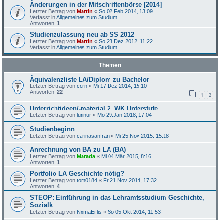
Änderungen in der Mitschriftenbörse [2014]
Letzter Beitrag von
Martin
«
So 02.Feb 2014, 13:09
Verfasst in
Allgemeines zum Studium
Antworten:
1
Studienzulassung neu ab SS 2012
Letzter Beitrag von
Martin
«
So 23.Dez 2012, 11:22
Verfasst in
Allgemeines zum Studium
Themen
Äquivalenzliste LA/Diplom zu Bachelor
Letzter Beitrag von
corn
«
Mi 17.Dez 2014, 15:10
Antworten:
22
1
2
Unterrichtideen/-material 2. WK Unterstufe
Letzter Beitrag von
lurinur
«
Mo 29.Jan 2018, 17:04
Studienbeginn
Letzter Beitrag von
carinasanfran
«
Mi 25.Nov 2015, 15:18
Anrechnung von BA zu LA (BA)
Letzter Beitrag von
Marada
«
Mi 04.Mär 2015, 8:16
Antworten:
1
Portfolio LA Geschichte nötig?
Letzter Beitrag von
tom0184
«
Fr 21.Nov 2014, 17:32
Antworten:
4
STEOP: Einführung in das Lehramtsstudium Geschichte,
Sozialk
Letzter Beitrag von
NomaEiflis
«
So 05.Okt 2014, 11:53