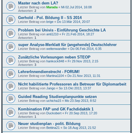
Master nach dem LA?
Letzter Beitrag von
Marada
«
Mi 02.Jul 2014, 16:08
Antworten:
2
Gerhold - Pol. Bildung II - SS 2014
Letzter Beitrag von
brige
«
Do 13.Mär 2014, 20:07
Problem bei Univis - Einführung Geschichte LA
Letzter Beitrag von
anti1210
«
Fr 21.Feb 2014, 18:27
Antworten:
1
super Analyse-Merklatt für (angehende) Deutschlehrer
Letzter Beitrag von
weltenwandler
«
Do 06.Feb 2014, 6:35
Zusätzliche Vorlesungen neben STEOP
Letzter Beitrag von
hankock848
«
Fr 29.Nov 2013, 2:15
Antworten:
3
LehrerInnendienstrecht - FORUM!
Letzter Beitrag von
Martina1104
«
Do 21.Nov 2013, 11:31
Nicht habilitierte Professoren als Betreuer für Diplomarbeit
Letzter Beitrag von
Jango
«
So 13.Okt 2013, 13:37
Guided Reading Studienplanpunkte setzen
Letzter Beitrag von
uchicha15
«
Mo 23.Sep 2013, 8:52
Kombination FAP und GK Fachdidaktik 1
Letzter Beitrag von
Duckobert
«
Fr 20.Sep 2013, 17:20
Antworten:
1
Neuer studienplan - polit. Bildung
Letzter Beitrag von
Bettina21
«
So 18.Aug 2013, 21:52