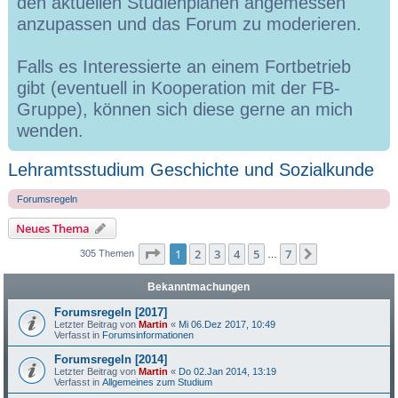
den aktuellen Studienplänen angemessen
anzupassen und das Forum zu moderieren.
Falls es Interessierte an einem Fortbetrieb
gibt (eventuell in Kooperation mit der FB-
Gruppe), können sich diese gerne an mich
wenden.
Lehramtsstudium Geschichte und Sozialkunde
Forumsregeln
Neues Thema
Seite
1
von
7
1
2
3
4
5
7
Nächste
305 Themen
…
Bekanntmachungen
Forumsregeln [2017]
Letzter Beitrag von
Martin
«
Mi 06.Dez 2017, 10:49
Verfasst in
Forumsinformationen
Forumsregeln [2014]
Letzter Beitrag von
Martin
«
Do 02.Jan 2014, 13:19
Verfasst in
Allgemeines zum Studium