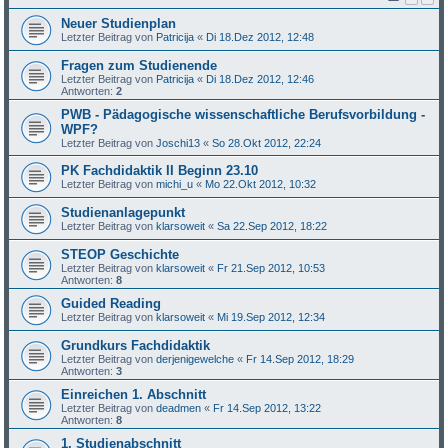
Neuer Studienplan
Letzter Beitrag von
Patricija
«
Di 18.Dez 2012, 12:48
Fragen zum Studienende
Letzter Beitrag von
Patricija
«
Di 18.Dez 2012, 12:46
Antworten:
2
PWB - Pädagogische wissenschaftliche Berufsvorbildung -
WPF?
Letzter Beitrag von
Joschi13
«
So 28.Okt 2012, 22:24
PK Fachdidaktik II Beginn 23.10
Letzter Beitrag von
michi_u
«
Mo 22.Okt 2012, 10:32
Studienanlagepunkt
Letzter Beitrag von
klarsoweit
«
Sa 22.Sep 2012, 18:22
STEOP Geschichte
Letzter Beitrag von
klarsoweit
«
Fr 21.Sep 2012, 10:53
Antworten:
8
Guided Reading
Letzter Beitrag von
klarsoweit
«
Mi 19.Sep 2012, 12:34
Grundkurs Fachdidaktik
Letzter Beitrag von
derjenigewelche
«
Fr 14.Sep 2012, 18:29
Antworten:
3
Einreichen 1. Abschnitt
Letzter Beitrag von
deadmen
«
Fr 14.Sep 2012, 13:22
Antworten:
8
1. Studienabschnitt