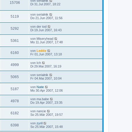
von
serialnik
15706
Di 31.Jul 2007, 18:22
von
serialnik
5119
Do 21.Jun 2007, 11:56
von
der tod
5292
Di 19.Jun 2007, 16:43
von
Miseryhead
5361
Mo 11.Jun 2007, 17:48
von
Ledde
6160
Fr 01.Jun 2007, 13:18
von
Ich
4999
Di 29.Mai 2007, 16:19
von
serialnik
5065
Fr 04.Mai 2007, 10:04
von
Natie
5187
Mo 30.Apr 2007, 12:06
von
ma.babe
4978
Do 19.Apr 2007, 23:35
von
nancie
6182
So 25.Mär 2007, 19:57
von
zyril
6398
So 25.Mär 2007, 15:48