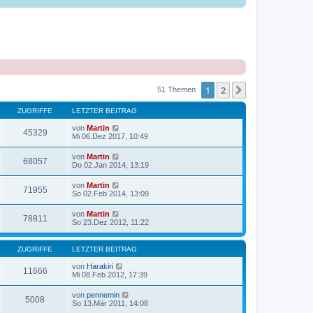
1
2
Nächste
51 Themen
ZUGRIFFE
LETZTER BEITRAG
von
Martin
45329
Mi 06.Dez 2017, 10:49
von
Martin
68057
Do 02.Jan 2014, 13:19
von
Martin
71955
So 02.Feb 2014, 13:09
von
Martin
78811
So 23.Dez 2012, 11:22
ZUGRIFFE
LETZTER BEITRAG
von
Harakiri
11666
Mi 08.Feb 2012, 17:39
von
pennemin
5008
So 13.Mär 2011, 14:08