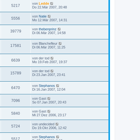
von
Ledde
5217
Do 22.Mär 2007, 20:48
von
Natie
5556
Mo 12.Mär 2007, 14:31
von
thebenprinz
39779
Di 06.Mär 2007, 14:58
von
Blanchefleur
17581
Di 06.Mär 2007, 11:25
von
der tod
6639
Mo 19.Feb 2007, 19:37
von
der tod
15789
Di 23.Jan 2007, 23:41
von
Stephanos
6470
Di 16.Jan 2007, 12:04
von
Gast
7096
So 07.Jan 2007, 20:43
von
Gast
5840
Mi 27.Dez 2006, 23:17
von
undecided
5724
Do 19.Okt 2006, 12:42
von
Stephanos
5517