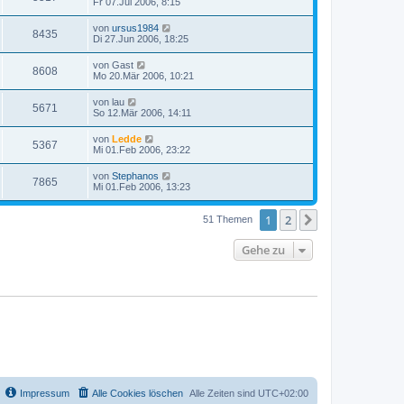
Fr 07.Jul 2006, 8:15
von
ursus1984
8435
Di 27.Jun 2006, 18:25
von
Gast
8608
Mo 20.Mär 2006, 10:21
von
lau
5671
So 12.Mär 2006, 14:11
von
Ledde
5367
Mi 01.Feb 2006, 23:22
von
Stephanos
7865
Mi 01.Feb 2006, 13:23
1
2
Nächste
51 Themen
Gehe zu
Impressum
Alle Cookies löschen
Alle Zeiten sind
UTC+02:00