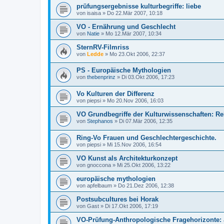
prüfungsergebnisse kulturbegriffe: liebe
von
isaisa
»
Do 22.Mär 2007, 10:18
VO - Ernährung und Geschlecht
von
Natie
»
Mo 12.Mär 2007, 10:34
SternRV-Filmriss
von
Ledde
»
Mo 23.Okt 2006, 22:37
PS - Europäische Mythologien
von
thebenprinz
»
Di 03.Okt 2006, 17:23
Vo Kulturen der Differenz
von
piepsi
»
Mo 20.Nov 2006, 16:03
VO Grundbegriffe der Kulturwissenschaften: Re
von
Stephanos
»
Di 07.Mär 2006, 12:35
Ring-Vo Frauen und Geschlechtergeschichte.
von
piepsi
»
Mi 15.Nov 2006, 16:54
VO Kunst als Architekturkonzept
von
gnoccona
»
Mi 25.Okt 2006, 13:22
europäische mythologien
von
apfelbaum
»
Do 21.Dez 2006, 12:38
Postsubcultures bei Horak
von
Gast
»
Di 17.Okt 2006, 17:19
VO-Prüfung-Anthropologische Fragehorizonte: