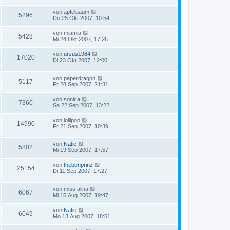
von
apfelbaum
5296
Do 25.Okt 2007, 10:54
von
miamia
5428
Mi 24.Okt 2007, 17:26
von
ursus1984
17020
Di 23.Okt 2007, 12:00
von
paperdragon
5117
Fr 28.Sep 2007, 21:31
von
sonica
7360
Sa 22.Sep 2007, 13:22
von
lollipop
14990
Fr 21.Sep 2007, 10:39
von
Natie
5802
Mi 19.Sep 2007, 17:57
von
thebenprinz
25154
Di 11.Sep 2007, 17:27
von
miss alina
6067
Mi 15.Aug 2007, 19:47
von
Natie
6049
Mo 13.Aug 2007, 18:51