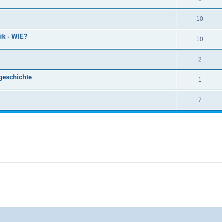
10
ik - WIE?
10
2
geschichte
1
7