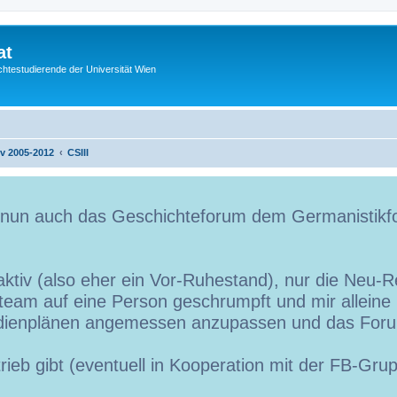
at
htestudierende der Universität Wien
iv 2005-2012
CSIII
t nun auch das Geschichteforum dem Germanistikf
ktiv (also eher ein Vor-Ruhestand), nur die Neu-Re
team auf eine Person geschrumpft und mir alleine is
udienplänen angemessen anzupassen und das Foru
trieb gibt (eventuell in Kooperation mit der FB-Gr