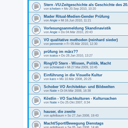
Stern -VU:Zeitgeschichte als Geschichte des 20.
von
icheben
»
Mo 20.Sep 2010, 10:20
Mader Ritual-Medien-Gender Prüfung
von
Angie
»
Mi 16.Jun 2010, 11:21
Vorlesungsanmeldung Skandinavistik
von
Angie
»
Do 04.Mär 2010, 20:43
VO qualitative methoden (reinhard sieder)
von
pennemin
»
Fr 05.Mär 2010, 12:30
prüfung im märz??
von
isaisa
»
Do 28.Jan 2010, 13:27
RingVO Stern - Wissen, Politik, Macht
von
schmiesel
»
Mi 27.Mai 2009, 10:45
Einführung in die Visuelle Kultur
von
karo
»
Mo 10.Mär 2008, 20:25
Schober VO Architektur- und Bildwelten
von
Natie
»
Di 04.Mär 2008, 16:38
Köstlin - VO Sachkulturen - Kultursachen
von
Natie
»
Do 25.Okt 2007, 0:34
hauser, die zweite
von
apfelbaum
»
So 27.Jan 2008, 19:43
Macht/Sport/Bewegung Dienstags
von
apfelbaum
»
Sa 05.Jan 2008, 14:46