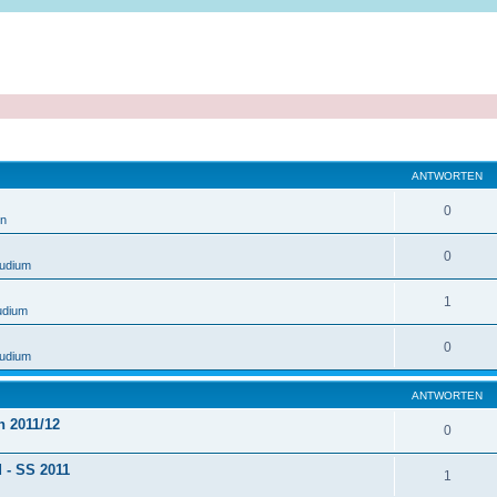
ANTWORTEN
0
en
0
tudium
1
udium
0
tudium
ANTWORTEN
n 2011/12
0
 - SS 2011
1