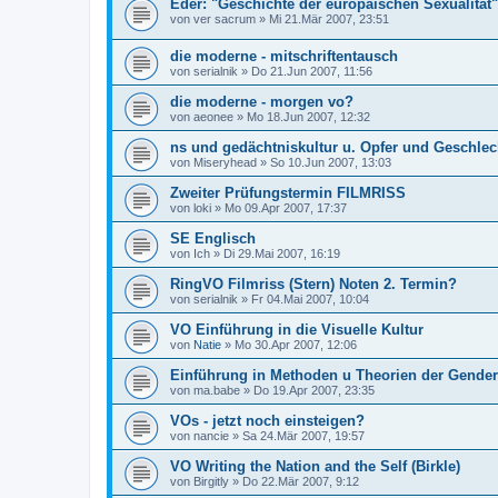
Eder: "Geschichte der europäischen Sexualität"
von
ver sacrum
»
Mi 21.Mär 2007, 23:51
die moderne - mitschriftentausch
von
serialnik
»
Do 21.Jun 2007, 11:56
die moderne - morgen vo?
von
aeonee
»
Mo 18.Jun 2007, 12:32
ns und gedächtniskultur u. Opfer und Geschlec
von
Miseryhead
»
So 10.Jun 2007, 13:03
Zweiter Prüfungstermin FILMRISS
von
loki
»
Mo 09.Apr 2007, 17:37
SE Englisch
von
Ich
»
Di 29.Mai 2007, 16:19
RingVO Filmriss (Stern) Noten 2. Termin?
von
serialnik
»
Fr 04.Mai 2007, 10:04
VO Einführung in die Visuelle Kultur
von
Natie
»
Mo 30.Apr 2007, 12:06
Einführung in Methoden u Theorien der Gender
von
ma.babe
»
Do 19.Apr 2007, 23:35
VOs - jetzt noch einsteigen?
von
nancie
»
Sa 24.Mär 2007, 19:57
VO Writing the Nation and the Self (Birkle)
von
Birgitly
»
Do 22.Mär 2007, 9:12