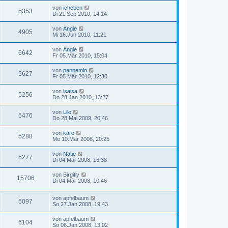
von
icheben
5353
Di 21.Sep 2010, 14:14
von
Angie
4905
Mi 16.Jun 2010, 11:21
von
Angie
6642
Fr 05.Mär 2010, 15:04
von
pennemin
5627
Fr 05.Mär 2010, 12:30
von
isaisa
5256
Do 28.Jan 2010, 13:27
von
Lilo
5476
Do 28.Mai 2009, 20:46
von
karo
5288
Mo 10.Mär 2008, 20:25
von
Natie
5277
Di 04.Mär 2008, 16:38
von
Birgitly
15706
Di 04.Mär 2008, 10:46
von
apfelbaum
5097
So 27.Jan 2008, 19:43
von
apfelbaum
6104
So 06.Jan 2008, 13:02