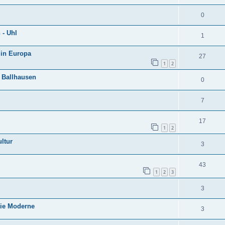
0
 - Uhl
1
 in Europa
27
1
2
- Ballhausen
0
7
17
1
2
ltur
3
43
1
2
3
3
Die Moderne
3