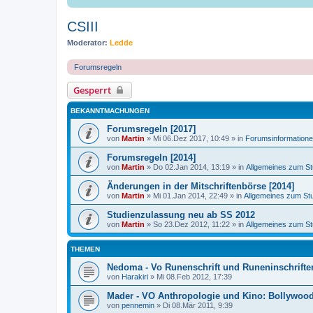
CSIII
Moderator:
Ledde
Forumsregeln
Gesperrt
BEKANNTMACHUNGEN
Forumsregeln [2017]
von
Martin
»
Mi 06.Dez 2017, 10:49
» in
Forumsinformation
Forumsregeln [2014]
von
Martin
»
Do 02.Jan 2014, 13:19
» in
Allgemeines zum S
Änderungen in der Mitschriftenbörse [2014]
von
Martin
»
Mi 01.Jan 2014, 22:49
» in
Allgemeines zum St
Studienzulassung neu ab SS 2012
von
Martin
»
So 23.Dez 2012, 11:22
» in
Allgemeines zum S
THEMEN
Nedoma - Vo Runenschrift und Runeninschrifte
von
Harakiri
»
Mi 08.Feb 2012, 17:39
Mader - VO Anthropologie und Kino: Bollywood
von
pennemin
»
Di 08.Mär 2011, 9:39