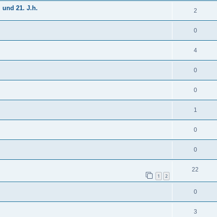
 und 21. J.h.
2
0
4
0
0
1
0
0
22
1
2
0
3