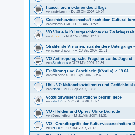
hauser, architekturen des alltags
von
apfelbaum
»
Do 25.Okt 2007, 10:54
Geschichtswissenschaft nach dem Cultural turn
von
miamia
»
Mi 24.Okt 2007, 17:24
VO Visuelle Kulturgeschichte der Zw.kriegszeit
von
Ledde
»
Mi 07.Mär 2007, 12:10
Strahlende Visionen, strahlendere Untergänge 
von
paperdragon
»
Fr 28.Sep 2007, 21:31
VO Anthropologische Fragehorizonte: Jugend
von
Stephanos
»
Di 07.Mär 2006, 12:34
Ernährung und Geschlecht (Köstlin) v. 19.04.
von
ma.babe
»
Do 19.Apr 2007, 23:37
Uhl - VO Nationalsozialismus und Gedächtnisku
von
Natie
»
Mi 12.Sep 2007, 13:08
vo:kulturwissenschaftlliche begriff: liebe
von
abc123
»
Di 24.Okt 2006, 13:57
VO - Helden und Opfer / Ulrike Brunotte
von
Blanchefleur
»
Mi 21.Mär 2007, 21:32
VO - Grundbegriffe der Kulturwissenschaften: 
von
Natie
»
Fr 16.Mär 2007, 21:12