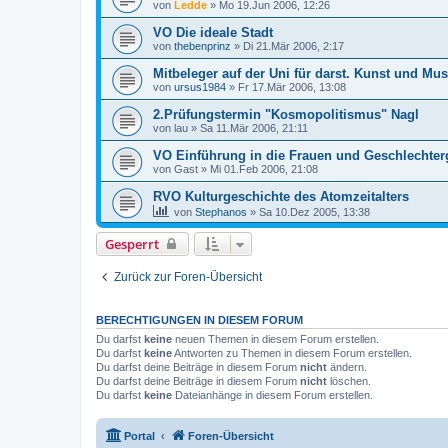
von
Ledde
»
Mo 19.Jun 2006, 12:26
VO Die ideale Stadt
von
thebenprinz
»
Di 21.Mär 2006, 2:17
Mitbeleger auf der Uni für darst. Kunst und Mus
von
ursus1984
»
Fr 17.Mär 2006, 13:08
2.Prüfungstermin "Kosmopolitismus" Nagl
von
lau
»
Sa 11.Mär 2006, 21:11
VO Einführung in die Frauen und Geschlechter
von
Gast
»
Mi 01.Feb 2006, 21:08
RVO Kulturgeschichte des Atomzeitalters
von
Stephanos
»
Sa 10.Dez 2005, 13:38
Gesperrt
Zurück zur Foren-Übersicht
BERECHTIGUNGEN IN DIESEM FORUM
Du darfst
keine
neuen Themen in diesem Forum erstellen.
Du darfst
keine
Antworten zu Themen in diesem Forum erstellen.
Du darfst deine Beiträge in diesem Forum
nicht
ändern.
Du darfst deine Beiträge in diesem Forum
nicht
löschen.
Du darfst
keine
Dateianhänge in diesem Forum erstellen.
Portal
Foren-Übersicht