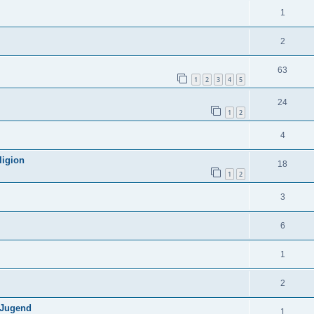
1
2
63
1
2
3
4
5
24
1
2
4
ligion
18
1
2
3
6
1
2
 Jugend
1