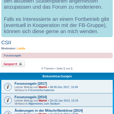
den aktuellen Studienplänen angemessen
anzupassen und das Forum zu moderieren.
Falls es Interessierte an einem Fortbetrieb gibt
(eventuell in Kooperation mit der FB-Gruppe),
können sich diese gerne an mich wenden.
CSII
Moderator:
Ledde
Forumsregeln
Gesperrt
8 Themen • Seite
1
von
1
Bekanntmachungen
Forumsregeln [2017]
Letzter Beitrag von
Martin
«
Mi 06.Dez 2017, 10:49
Verfasst in
Forumsinformationen
Forumsregeln [2014]
Letzter Beitrag von
Martin
«
Do 02.Jan 2014, 13:19
Verfasst in
Allgemeines zum Studium
Änderungen in der Mitschriftenbörse [2014]