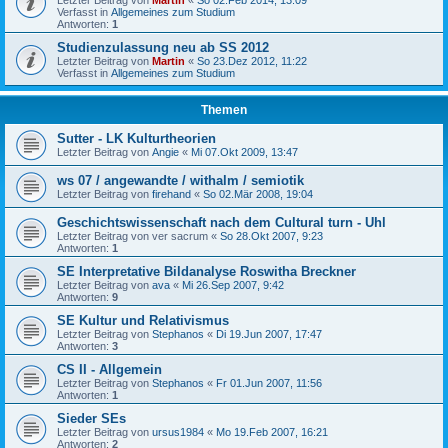
Letzter Beitrag von
Martin
«
So 02.Feb 2014, 13:09
Verfasst in
Allgemeines zum Studium
Antworten:
1
Studienzulassung neu ab SS 2012
Letzter Beitrag von
Martin
«
So 23.Dez 2012, 11:22
Verfasst in
Allgemeines zum Studium
Themen
Sutter - LK Kulturtheorien
Letzter Beitrag von
Angie
«
Mi 07.Okt 2009, 13:47
ws 07 / angewandte / withalm / semiotik
Letzter Beitrag von
firehand
«
So 02.Mär 2008, 19:04
Geschichtswissenschaft nach dem Cultural turn - Uhl
Letzter Beitrag von
ver sacrum
«
So 28.Okt 2007, 9:23
Antworten:
1
SE Interpretative Bildanalyse Roswitha Breckner
Letzter Beitrag von
ava
«
Mi 26.Sep 2007, 9:42
Antworten:
9
SE Kultur und Relativismus
Letzter Beitrag von
Stephanos
«
Di 19.Jun 2007, 17:47
Antworten:
3
CS II - Allgemein
Letzter Beitrag von
Stephanos
«
Fr 01.Jun 2007, 11:56
Antworten:
1
Sieder SEs
Letzter Beitrag von
ursus1984
«
Mo 19.Feb 2007, 16:21
Antworten:
2