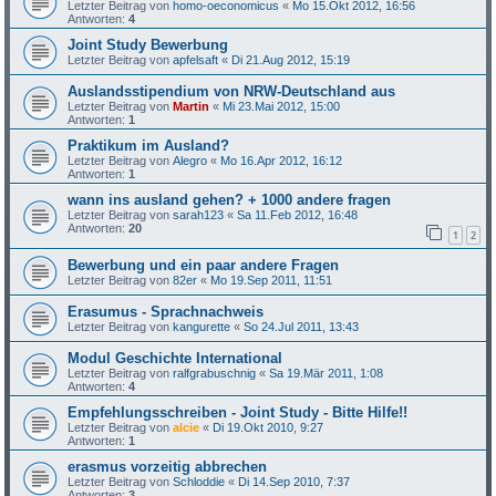
Letzter Beitrag von
homo-oeconomicus
«
Mo 15.Okt 2012, 16:56
Antworten:
4
Joint Study Bewerbung
Letzter Beitrag von
apfelsaft
«
Di 21.Aug 2012, 15:19
Auslandsstipendium von NRW-Deutschland aus
Letzter Beitrag von
Martin
«
Mi 23.Mai 2012, 15:00
Antworten:
1
Praktikum im Ausland?
Letzter Beitrag von
Alegro
«
Mo 16.Apr 2012, 16:12
Antworten:
1
wann ins ausland gehen? + 1000 andere fragen
Letzter Beitrag von
sarah123
«
Sa 11.Feb 2012, 16:48
Antworten:
20
1
2
Bewerbung und ein paar andere Fragen
Letzter Beitrag von
82er
«
Mo 19.Sep 2011, 11:51
Erasumus - Sprachnachweis
Letzter Beitrag von
kangurette
«
So 24.Jul 2011, 13:43
Modul Geschichte International
Letzter Beitrag von
ralfgrabuschnig
«
Sa 19.Mär 2011, 1:08
Antworten:
4
Empfehlungsschreiben - Joint Study - Bitte Hilfe!!
Letzter Beitrag von
alcie
«
Di 19.Okt 2010, 9:27
Antworten:
1
erasmus vorzeitig abbrechen
Letzter Beitrag von
Schloddie
«
Di 14.Sep 2010, 7:37
Antworten:
3