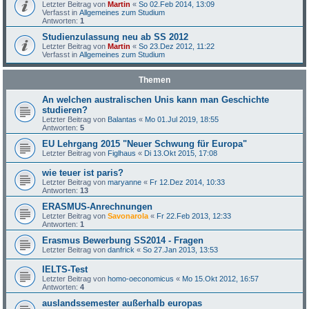
Letzter Beitrag von
Martin
«
So 02.Feb 2014, 13:09
Verfasst in
Allgemeines zum Studium
Antworten:
1
Studienzulassung neu ab SS 2012
Letzter Beitrag von
Martin
«
So 23.Dez 2012, 11:22
Verfasst in
Allgemeines zum Studium
Themen
An welchen australischen Unis kann man Geschichte
studieren?
Letzter Beitrag von
Balantas
«
Mo 01.Jul 2019, 18:55
Antworten:
5
EU Lehrgang 2015 "Neuer Schwung für Europa"
Letzter Beitrag von
Figlhaus
«
Di 13.Okt 2015, 17:08
wie teuer ist paris?
Letzter Beitrag von
maryanne
«
Fr 12.Dez 2014, 10:33
Antworten:
13
ERASMUS-Anrechnungen
Letzter Beitrag von
Savonarola
«
Fr 22.Feb 2013, 12:33
Antworten:
1
Erasmus Bewerbung SS2014 - Fragen
Letzter Beitrag von
danfrick
«
So 27.Jan 2013, 13:53
IELTS-Test
Letzter Beitrag von
homo-oeconomicus
«
Mo 15.Okt 2012, 16:57
Antworten:
4
auslandssemester außerhalb europas