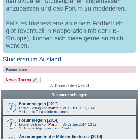
den aktuellen Studienplänen angemessen
anzupassen und das Forum zu moderieren.
Falls es Interessierte an einem Fortbetrieb
gibt (eventuell in Kooperation mit der FB-
Gruppe), können sich diese gerne an mich
wenden.
Studieren im Ausland
Forumsregeln
Neues Thema
35 Themen • Seite
1
von
1
Bekanntmachungen
Forumsregeln [2017]
Letzter Beitrag von
Martin
«
Mi 06.Dez 2017, 10:49
Verfasst in
Forumsinformationen
Forumsregeln [2014]
Letzter Beitrag von
Martin
«
Do 02.Jan 2014, 13:19
Verfasst in
Allgemeines zum Studium
Änderungen in der Mitschriftenbörse [2014]