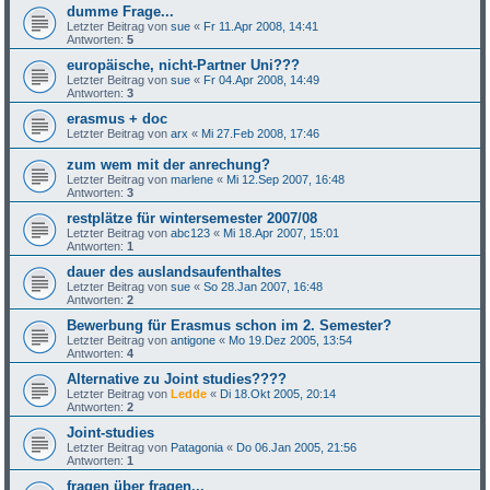
dumme Frage...
Letzter Beitrag von
sue
«
Fr 11.Apr 2008, 14:41
Antworten:
5
europäische, nicht-Partner Uni???
Letzter Beitrag von
sue
«
Fr 04.Apr 2008, 14:49
Antworten:
3
erasmus + doc
Letzter Beitrag von
arx
«
Mi 27.Feb 2008, 17:46
zum wem mit der anrechung?
Letzter Beitrag von
marlene
«
Mi 12.Sep 2007, 16:48
Antworten:
3
restplätze für wintersemester 2007/08
Letzter Beitrag von
abc123
«
Mi 18.Apr 2007, 15:01
Antworten:
1
dauer des auslandsaufenthaltes
Letzter Beitrag von
sue
«
So 28.Jan 2007, 16:48
Antworten:
2
Bewerbung für Erasmus schon im 2. Semester?
Letzter Beitrag von
antigone
«
Mo 19.Dez 2005, 13:54
Antworten:
4
Alternative zu Joint studies????
Letzter Beitrag von
Ledde
«
Di 18.Okt 2005, 20:14
Antworten:
2
Joint-studies
Letzter Beitrag von
Patagonia
«
Do 06.Jan 2005, 21:56
Antworten:
1
fragen über fragen...