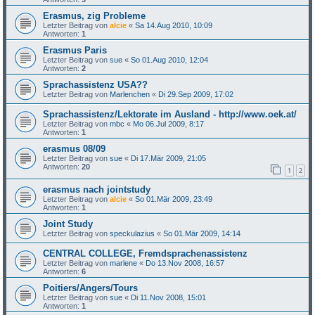
Erasmus, zig Probleme
Letzter Beitrag von
alcie
«
Sa 14.Aug 2010, 10:09
Antworten:
1
Erasmus Paris
Letzter Beitrag von
sue
«
So 01.Aug 2010, 12:04
Antworten:
2
Sprachassistenz USA??
Letzter Beitrag von
Marlenchen
«
Di 29.Sep 2009, 17:02
Sprachassistenz/Lektorate im Ausland - http://www.oek.at/
Letzter Beitrag von
mbc
«
Mo 06.Jul 2009, 8:17
Antworten:
1
erasmus 08/09
Letzter Beitrag von
sue
«
Di 17.Mär 2009, 21:05
Antworten:
20
1
2
erasmus nach jointstudy
Letzter Beitrag von
alcie
«
So 01.Mär 2009, 23:49
Antworten:
1
Joint Study
Letzter Beitrag von
speckulazius
«
So 01.Mär 2009, 14:14
CENTRAL COLLEGE, Fremdsprachenassistenz
Letzter Beitrag von
marlene
«
Do 13.Nov 2008, 16:57
Antworten:
6
Poitiers/Angers/Tours
Letzter Beitrag von
sue
«
Di 11.Nov 2008, 15:01
Antworten:
1