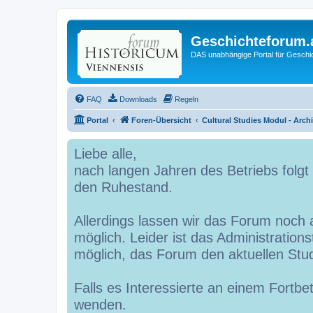
Geschichteforum.
DAS unabhängige Portal für Geschic
FAQ
Downloads
Regeln
Portal
Foren-Übersicht
Cultural Studies Modul - Arch
Liebe alle,
nach langen Jahren des Betriebs folg
den Ruhestand.
Allerdings lassen wir das Forum noch a
möglich. Leider ist das Administrations
möglich, das Forum den aktuellen St
Falls es Interessierte an einem Fortbe
wenden.