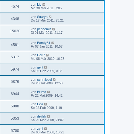
von
LiL
4574
Mo 30.Mai 2011, 7:05
von
Scarya
4348
Do 17.Mär 2011, 23:21
von
pennemin
15030
Di 01.Mär 2011, 21:17
von
Eemily81
4581
Fr 07.Jan 2011, 10:57
von
Cori7
5317
Mo 08.Mär 2010, 16:27
von
gerli
5974
So 06.Dez 2009, 0:08
von
schmiesel
5876
Do 23.Jul 2009, 12:58
von
Blume
6944
Fr 22.Mai 2009, 14:42
von
Lida
6088
So 22.Feb 2009, 1:19
von
delilah
5353
Sa 29.Mär 2008, 21:07
von
zyril
5700
Do 06.Mär 2008, 10:21