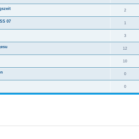
gszeit
2
 SS 07
1
3
gesu
12
10
en
0
0