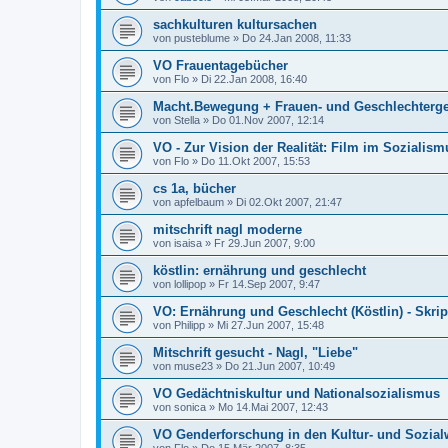
sachkulturen kultursachen
von
pusteblume
»
Do 24.Jan 2008, 11:33
VO Frauentagebücher
von
Flo
»
Di 22.Jan 2008, 16:40
Macht.Bewegung + Frauen- und Geschlechterge
von
Stella
»
Do 01.Nov 2007, 12:14
VO - Zur Vision der Realität: Film im Sozialism
von
Flo
»
Do 11.Okt 2007, 15:53
cs 1a, bücher
von
apfelbaum
»
Di 02.Okt 2007, 21:47
mitschrift nagl moderne
von
isaisa
»
Fr 29.Jun 2007, 9:00
köstlin: ernährung und geschlecht
von
lollipop
»
Fr 14.Sep 2007, 9:47
VO: Ernährung und Geschlecht (Köstlin) - Skri
von
Philipp
»
Mi 27.Jun 2007, 15:48
Mitschrift gesucht - Nagl, "Liebe"
von
muse23
»
Do 21.Jun 2007, 10:49
VO Gedächtniskultur und Nationalsozialismus
von
sonica
»
Mo 14.Mai 2007, 12:43
VO Genderforschung in den Kultur- und Sozial