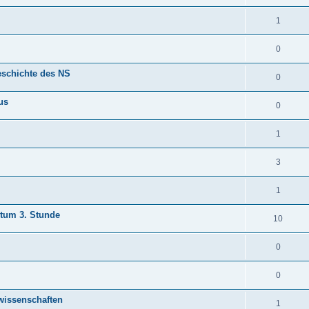
1
0
schichte des NS
0
us
0
1
3
1
ptum 3. Stunde
10
0
0
wissenschaften
1