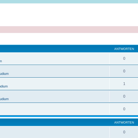
ANTWORTEN
0
en
0
tudium
1
udium
0
tudium
0
ANTWORTEN
0