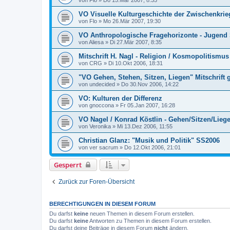
von
Flo
»
Do 15.Mär 2007, 8:35
VO Visuelle Kulturgeschichte der Zwischenkrie
von
Flo
»
Mo 26.Mär 2007, 19:30
VO Anthropologische Fragehorizonte - Jugend
von
Aliesa
»
Di 27.Mär 2007, 8:35
Mitschrift H. Nagl - Religion / Kosmopolitismus
von
CRG
»
Di 10.Okt 2006, 18:31
"VO Gehen, Stehen, Sitzen, Liegen" Mitschrift 
von
undecided
»
Do 30.Nov 2006, 14:22
VO: Kulturen der Differenz
von
gnoccona
»
Fr 05.Jan 2007, 16:28
VO Nagel / Konrad Köstlin - Gehen/Sitzen/Lieg
von
Veronika
»
Mi 13.Dez 2006, 11:55
Christian Glanz: "Musik und Politik" SS2006
von
ver sacrum
»
Do 12.Okt 2006, 21:01
Gesperrt
Zurück zur Foren-Übersicht
BERECHTIGUNGEN IN DIESEM FORUM
Du darfst
keine
neuen Themen in diesem Forum erstellen.
Du darfst
keine
Antworten zu Themen in diesem Forum erstellen.
Du darfst deine Beiträge in diesem Forum
nicht
ändern.