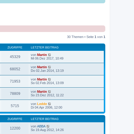
30 Themen • Seite
1
von
1
ZUGRIFFE
LETZTER BEITRAG
von
Martin
45329
Mi 06.Dez 2017, 10:49
von
Martin
68052
Do 02.Jan 2014, 13:19
von
Martin
71953
So 02.Feb 2014, 13:09
von
Martin
78809
So 23.Dez 2012, 11:22
von
Ledde
5715
Di 04.Apr 2006, 12:00
ZUGRIFFE
LETZTER BEITRAG
von
ABBA
12200
So 19.Aug 2012, 14:26