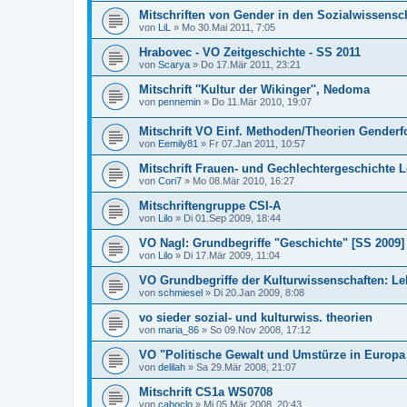
Mitschriften von Gender in den Sozialwissensc
von
LiL
»
Mo 30.Mai 2011, 7:05
Hrabovec - VO Zeitgeschichte - SS 2011
von
Scarya
»
Do 17.Mär 2011, 23:21
Mitschrift ''Kultur der Wikinger'', Nedoma
von
pennemin
»
Do 11.Mär 2010, 19:07
Mitschrift VO Einf. Methoden/Theorien Gende
von
Eemily81
»
Fr 07.Jan 2011, 10:57
Mitschrift Frauen- und Gechlechtergeschichte 
von
Cori7
»
Mo 08.Mär 2010, 16:27
Mitschriftengruppe CSI-A
von
Lilo
»
Di 01.Sep 2009, 18:44
VO Nagl: Grundbegriffe "Geschichte" [SS 2009]
von
Lilo
»
Di 17.Mär 2009, 11:04
VO Grundbegriffe der Kulturwissenschaften: Le
von
schmiesel
»
Di 20.Jan 2009, 8:08
vo sieder sozial- und kulturwiss. theorien
von
maria_86
»
So 09.Nov 2008, 17:12
VO "Politische Gewalt und Umstürze in Europa
von
delilah
»
Sa 29.Mär 2008, 21:07
Mitschrift CS1a WS0708
von
caboclo
»
Mi 05.Mär 2008, 20:43