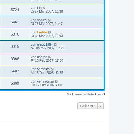
von
Flo
5724
Di 27.Mär 2007, 15:28
von
sonica
5461
Di 27.Mär 2007, 11:47
von
Ledde
6376
Di 13.Mär 2007, 16:03
von
ursus1984
9015
Mo 05.Mär 2007, 17:23
von
der tod
8386
Fr 16.Feb 2007, 17:54
von
Veronika
5407
Mi 13.Dez 2006, 11:55
von
ver sacrum
5309
Do 12.Okt 2006, 21:01
30 Themen • Seite
1
von
1
Gehe zu