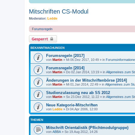
Mitschriften CS-Modul
Moderator:
Ledde
Forumsregeln
Gesperrt
BEKANNTMACHUNGEN
Forumsregeln [2017]
von
Martin
»
Mi 06.Dez 2017, 10:49
» in
Forumsinformation
Forumsregeln [2014]
von
Martin
»
Do 02.Jan 2014, 13:19
» in
Allgemeines zum S
Änderungen in der Mitschriftenbörse [2014]
von
Martin
»
Mi 01.Jan 2014, 22:49
» in
Allgemeines zum St
Studienzulassung neu ab SS 2012
von
Martin
»
So 23.Dez 2012, 11:22
» in
Allgemeines zum S
Neue Kategorie-Mitschriften
von
Ledde
»
Di 04.Apr 2006, 12:00
THEMEN
Mitschrift Orientalistik (Pflichtmodulgruppe)
von
ABBA
»
So 19.Aug 2012, 14:26