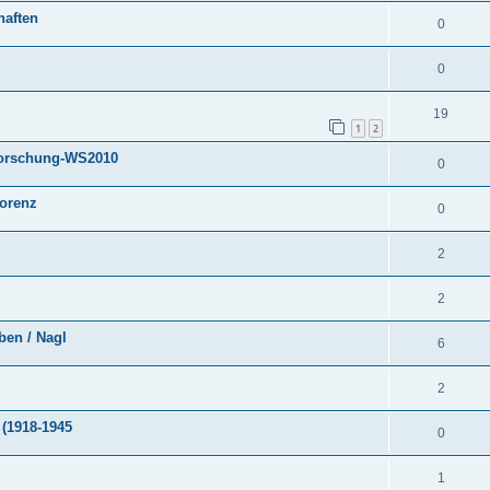
haften
0
0
19
1
2
rforschung-WS2010
0
Lorenz
0
2
2
ben / Nagl
6
2
 (1918-1945
0
1