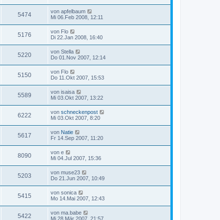
von
apfelbaum
5474
Mi 06.Feb 2008, 12:11
von
Flo
5176
Di 22.Jan 2008, 16:40
von
Stella
5220
Do 01.Nov 2007, 12:14
von
Flo
5150
Do 11.Okt 2007, 15:53
von
isaisa
5589
Mi 03.Okt 2007, 13:22
von
schneckenpost
6222
Mi 03.Okt 2007, 8:20
von
Natie
5617
Fr 14.Sep 2007, 11:20
von
e
8090
Mi 04.Jul 2007, 15:36
von
muse23
5203
Do 21.Jun 2007, 10:49
von
sonica
5415
Mo 14.Mai 2007, 12:43
von
ma.babe
5422
Mi 28.Mär 2007, 21:57