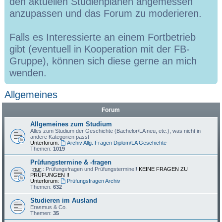
den aktuellen Studienplänen angemessen
anzupassen und das Forum zu moderieren.
Falls es Interessierte an einem Fortbetrieb
gibt (eventuell in Kooperation mit der FB-
Gruppe), können sich diese gerne an mich
wenden.
Allgemeines
Forum
Allgemeines zum Studium
Alles zum Studium der Geschichte (Bachelor/LA neu, etc.), was nicht in
andere Kategorien passt
Unterforum:
Archiv Allg. Fragen Diplom/LA Geschichte
Themen:
1019
Prüfungstermine & -fragen
::
nur
:: Prüfungsfragen und Prüfungstermine!!
KEINE FRAGEN ZU
PRÜFUNGEN !!
Unterforum:
Prüfungsfragen Archiv
Themen:
632
Studieren im Ausland
Erasmus & Co.
Themen:
35