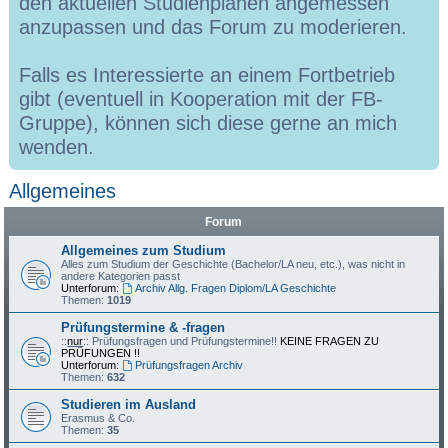
den aktuellen Studienplänen angemessen
anzupassen und das Forum zu moderieren.
Falls es Interessierte an einem Fortbetrieb
gibt (eventuell in Kooperation mit der FB-
Gruppe), können sich diese gerne an mich
wenden.
Allgemeines
Forum
Allgemeines zum Studium
Alles zum Studium der Geschichte (Bachelor/LA neu, etc.), was nicht in
andere Kategorien passt
Unterforum:
Archiv Allg. Fragen Diplom/LA Geschichte
Themen:
1019
Prüfungstermine & -fragen
::
nur
:: Prüfungsfragen und Prüfungstermine!!
KEINE FRAGEN ZU
PRÜFUNGEN !!
Unterforum:
Prüfungsfragen Archiv
Themen:
632
Studieren im Ausland
Erasmus & Co.
Themen:
35