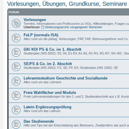
Vorlesungen, Übungen, Grundkurse, Seminare 
FORUM
Vorlesungen
Termine, Informationen von Professoren zu VOs, Hilfestellungen, Fragen z
Unterforum:
Vorlesungsarchiv vergangener Semester
FeLP (vormals ISA)
Alles rund um die pädag. Vorlesungen, PÄP, FAP, Betreuungslehrer und Co.
GK/ KO/ PS & Co. im 1. Abschitt
Studienplan (WS 2002): S3, S4, E1-E4, A1-A5, R1-R4, M1-M7, W1-W3 ; Stu
SE/FS & Co. im 2. Abschitt
Studienplan (WS 2002): FS, SE, FP, EX; Studienplan (WS 1992): SE
Lehramtsstudium Geschichte und Sozialkunde
Alles rund um das Lehramt
Freie Wahlfächer und Module
Freie Lehrveranstaltungen für den 1. und 2. Studienabschnitt aus z.B. Kuns
Latein Ergänzungsprüfung
Alles rund um das Latinum
Das Studienende
Hilfe und Tips bei der Entscheidung des Betreuers, Zweitprüfers wie auch