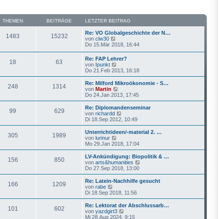
THEMEN
BEITRÄGE
LETZTER BEITRAG
Re: VO Globalgeschichte der N…
1483
15232
N
von
clw30
e
Do 15.Mär 2018, 16:44
u
e
Re: FAP Lehrer?
18
63
s
N
von
Ipunkt
t
e
Do 21.Feb 2013, 16:18
e
u
r
e
Re: Milford Mikroökonomie - S…
B
248
1314
s
N
von
Martin
e
t
e
Do 24.Jan 2013, 17:45
i
e
u
t
r
e
Re: Diplomandenseminar
r
99
629
B
s
N
von
richardd
a
e
t
e
Di 18.Sep 2012, 10:49
g
i
e
u
t
r
e
Unterrichtideen/-material 2. …
r
305
1989
B
s
N
von
lurinur
a
e
t
e
Mo 29.Jan 2018, 17:04
g
i
e
u
t
r
e
LV-Ankündigung: Biopolitik & …
r
156
850
B
s
N
von
arts&humanities
a
e
t
e
Do 27.Sep 2018, 13:00
g
i
e
u
t
r
e
Re: Latein-Nachhilfe gesucht
r
166
1209
B
s
N
von
rabe
a
e
t
e
Di 18.Sep 2018, 11:56
g
i
e
u
t
r
e
Re: Lektorat der Abschlussarb…
r
101
602
B
s
N
von
yazdgirt3
a
e
t
e
Mi 28.Aug 2024, 9:15