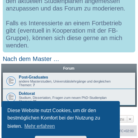
den aktuellen Studienplänen angemessen
anzupassen und das Forum zu moderieren.
Falls es Interessierte an einem Fortbetrieb
gibt (eventuell in Kooperation mit der FB-
Gruppe), können sich diese gerne an mich
wenden.
Nach dem Master ...
Forum
Post-Graduates
andere Masterstudien, Universitätslehrgänge und dergleichen
Themen:
7
Doktorat
Studium, Dissertation, Fragen zum neuen PhD-Studienplan
Themen:
31
Diese Website nutzt Cookies, um dir den
bestmöglichen Komfort bei der Nutzung zu
Gehe zu
bieten.
Mehr erfahren
Portal
Foren-Übersicht
Alle Zeiten sind
UTC+02:00