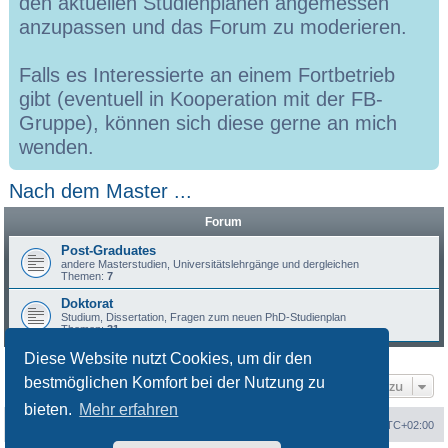
den aktuellen Studienplänen angemessen
anzupassen und das Forum zu moderieren.
Falls es Interessierte an einem Fortbetrieb
gibt (eventuell in Kooperation mit der FB-
Gruppe), können sich diese gerne an mich
wenden.
Nach dem Master ...
Forum
Post-Graduates
andere Masterstudien, Universitätslehrgänge und dergleichen
Themen:
7
Doktorat
Studium, Dissertation, Fragen zum neuen PhD-Studienplan
Themen:
31
Diese Website nutzt Cookies, um dir den
bestmöglichen Komfort bei der Nutzung zu
Gehe zu
bieten.
Mehr erfahren
Portal
Foren-Übersicht
Alle Zeiten sind
UTC+02:00