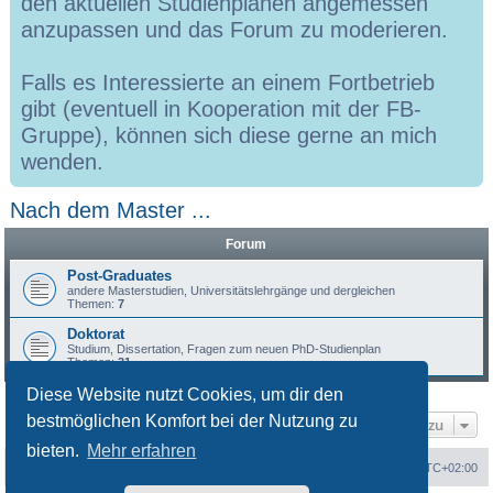
den aktuellen Studienplänen angemessen
anzupassen und das Forum zu moderieren.
Falls es Interessierte an einem Fortbetrieb
gibt (eventuell in Kooperation mit der FB-
Gruppe), können sich diese gerne an mich
wenden.
Nach dem Master ...
Forum
Post-Graduates
andere Masterstudien, Universitätslehrgänge und dergleichen
Themen:
7
Doktorat
Studium, Dissertation, Fragen zum neuen PhD-Studienplan
Themen:
31
Diese Website nutzt Cookies, um dir den
bestmöglichen Komfort bei der Nutzung zu
Gehe zu
bieten.
Mehr erfahren
Portal
Foren-Übersicht
Alle Zeiten sind
UTC+02:00