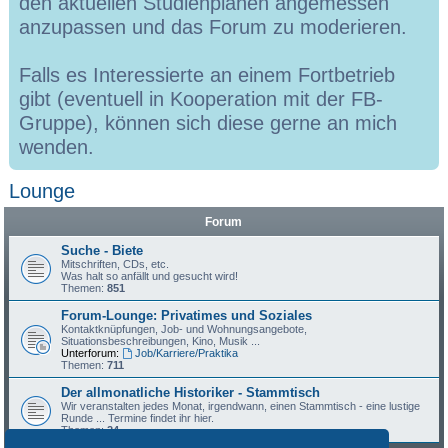
den aktuellen Studienplänen angemessen
anzupassen und das Forum zu moderieren.
Falls es Interessierte an einem Fortbetrieb
gibt (eventuell in Kooperation mit der FB-
Gruppe), können sich diese gerne an mich
wenden.
Lounge
Forum
Suche - Biete
Mitschriften, CDs, etc.
Was halt so anfällt und gesucht wird!
Themen:
851
Forum-Lounge: Privatimes und Soziales
Kontaktknüpfungen, Job- und Wohnungsangebote,
Situationsbeschreibungen, Kino, Musik ...
Unterforum:
Job/Karriere/Praktika
Themen:
711
Der allmonatliche Historiker - Stammtisch
Wir veranstalten jedes Monat, irgendwann, einen Stammtisch - eine lustige
Runde ... Termine findet ihr hier.
Themen:
24