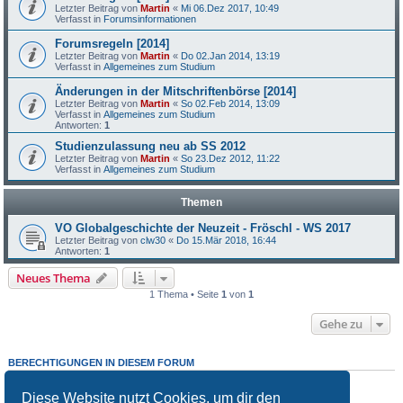
Letzter Beitrag von
Martin
«
Mi 06.Dez 2017, 10:49
Verfasst in
Forumsinformationen
Forumsregeln [2014]
Letzter Beitrag von
Martin
«
Do 02.Jan 2014, 13:19
Verfasst in
Allgemeines zum Studium
Änderungen in der Mitschriftenbörse [2014]
Letzter Beitrag von
Martin
«
So 02.Feb 2014, 13:09
Verfasst in
Allgemeines zum Studium
Antworten:
1
Studienzulassung neu ab SS 2012
Letzter Beitrag von
Martin
«
So 23.Dez 2012, 11:22
Verfasst in
Allgemeines zum Studium
Themen
VO Globalgeschichte der Neuzeit - Fröschl - WS 2017
Letzter Beitrag von
clw30
«
Do 15.Mär 2018, 16:44
Antworten:
1
Neues Thema
1 Thema • Seite
1
von
1
Gehe zu
BERECHTIGUNGEN IN DIESEM FORUM
Du darfst
keine
neuen Themen in diesem Forum erstellen.
Du darfst
keine
Antworten zu Themen in diesem Forum erstellen.
Diese Website nutzt Cookies, um dir den