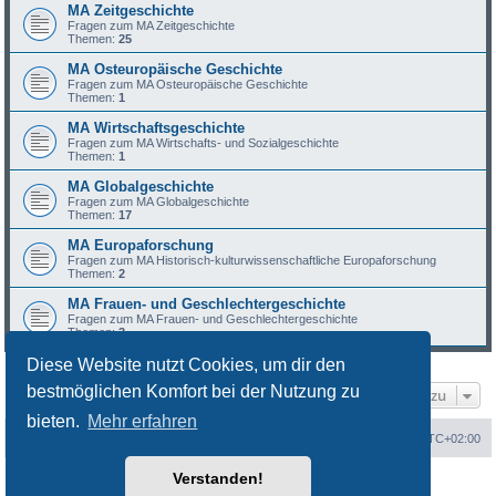
MA Zeitgeschichte
Fragen zum MA Zeitgeschichte
Themen:
25
MA Osteuropäische Geschichte
Fragen zum MA Osteuropäische Geschichte
Themen:
1
MA Wirtschaftsgeschichte
Fragen zum MA Wirtschafts- und Sozialgeschichte
Themen:
1
MA Globalgeschichte
Fragen zum MA Globalgeschichte
Themen:
17
MA Europaforschung
Fragen zum MA Historisch-kulturwissenschaftliche Europaforschung
Themen:
2
MA Frauen- und Geschlechtergeschichte
Fragen zum MA Frauen- und Geschlechtergeschichte
Themen:
3
Diese Website nutzt Cookies, um dir den
bestmöglichen Komfort bei der Nutzung zu
Gehe zu
bieten.
Mehr erfahren
Portal
Foren-Übersicht
Alle Zeiten sind
UTC+02:00
Verstanden!
Powered by
phpBB
® Forum Software © phpBB Limited