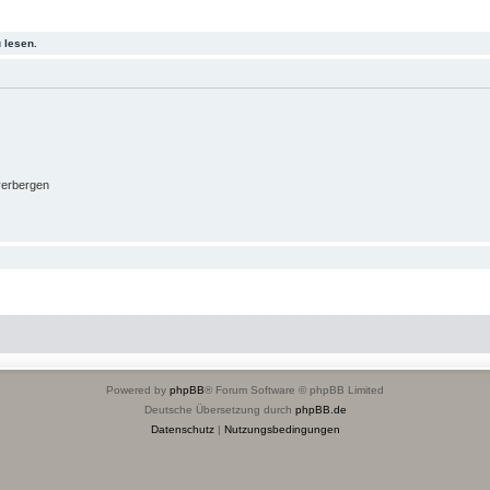
 lesen.
verbergen
Powered by
phpBB
® Forum Software © phpBB Limited
Deutsche Übersetzung durch
phpBB.de
Datenschutz
|
Nutzungsbedingungen