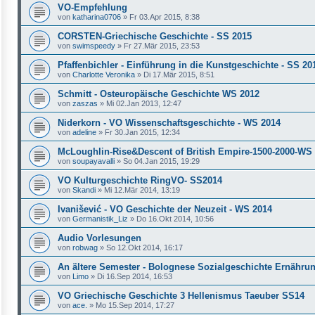
VO-Empfehlung
von
katharina0706
»
Fr 03.Apr 2015, 8:38
CORSTEN-Griechische Geschichte - SS 2015
von
swimspeedy
»
Fr 27.Mär 2015, 23:53
Pfaffenbichler - Einführung in die Kunstgeschichte - SS 20
von
Charlotte Veronika
»
Di 17.Mär 2015, 8:51
Schmitt - Osteuropäische Geschichte WS 2012
von
zaszas
»
Mi 02.Jan 2013, 12:47
Niderkorn - VO Wissenschaftsgeschichte - WS 2014
von
adeline
»
Fr 30.Jan 2015, 12:34
McLoughlin-Rise&Descent of British Empire-1500-2000-WS
von
soupayavalli
»
So 04.Jan 2015, 19:29
VO Kulturgeschichte RingVO- SS2014
von
Skandi
»
Mi 12.Mär 2014, 13:19
Ivanišević - VO Geschichte der Neuzeit - WS 2014
von
Germanistik_Liz
»
Do 16.Okt 2014, 10:56
Audio Vorlesungen
von
robwag
»
So 12.Okt 2014, 16:17
An ältere Semester - Bolognese Sozialgeschichte Ernähru
von
Limo
»
Di 16.Sep 2014, 16:53
VO Griechische Geschichte 3 Hellenismus Taeuber SS14
von
ace.
»
Mo 15.Sep 2014, 17:27