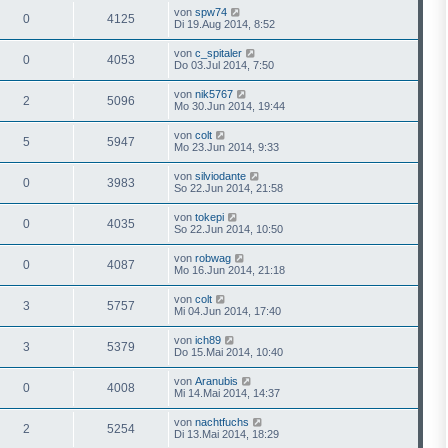
von
spw74
0
4125
Di 19.Aug 2014, 8:52
von
c_spitaler
0
4053
Do 03.Jul 2014, 7:50
von
nik5767
2
5096
Mo 30.Jun 2014, 19:44
von
colt
5
5947
Mo 23.Jun 2014, 9:33
von
silviodante
0
3983
So 22.Jun 2014, 21:58
von
tokepi
0
4035
So 22.Jun 2014, 10:50
von
robwag
0
4087
Mo 16.Jun 2014, 21:18
von
colt
3
5757
Mi 04.Jun 2014, 17:40
von
ich89
3
5379
Do 15.Mai 2014, 10:40
von
Aranubis
0
4008
Mi 14.Mai 2014, 14:37
von
nachtfuchs
2
5254
Di 13.Mai 2014, 18:29