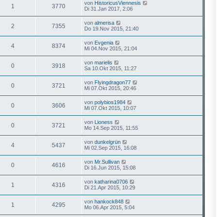
von
HistoricusViennesis
1
3770
Di 31.Jan 2017, 2:06
von
almerisa
2
7355
Do 19.Nov 2015, 21:40
von
Evgenia
4
8374
Mi 04.Nov 2015, 21:04
von
marielis
0
3918
Sa 10.Okt 2015, 11:27
von
Flyingdragon77
0
3721
Mi 07.Okt 2015, 20:46
von
polybios1984
0
3606
Mi 07.Okt 2015, 10:07
von
Lioness
0
3721
Mo 14.Sep 2015, 11:55
von
dunkelgrün
4
5437
Mi 02.Sep 2015, 16:08
von
Mr.Sullivan
0
4616
Di 16.Jun 2015, 15:08
von
katharina0706
1
4316
Di 21.Apr 2015, 10:29
von
hankock848
1
4295
Mo 06.Apr 2015, 5:04