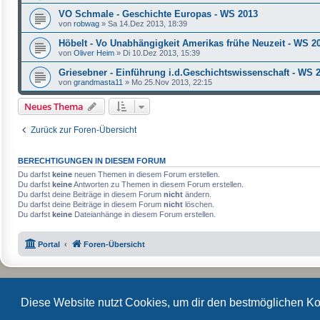
VO Schmale - Geschichte Europas - WS 2013
von
robwag
»
Sa 14.Dez 2013, 18:39
Höbelt - Vo Unabhängigkeit Amerikas frühe Neuzeit - WS 2
von
Oliver Heim
»
Di 10.Dez 2013, 15:39
Griesebner - Einführung i.d.Geschichtswissenschaft - WS 
von
grandmasta11
»
Mo 25.Nov 2013, 22:15
Neues Thema
Zurück zur Foren-Übersicht
BERECHTIGUNGEN IN DIESEM FORUM
Du darfst
keine
neuen Themen in diesem Forum erstellen.
Du darfst
keine
Antworten zu Themen in diesem Forum erstellen.
Du darfst deine Beiträge in diesem Forum
nicht
ändern.
Du darfst deine Beiträge in diesem Forum
nicht
löschen.
Du darfst
keine
Dateianhänge in diesem Forum erstellen.
Portal
Foren-Übersicht
Diese Website nutzt Cookies, um dir den bestmöglichen Ko