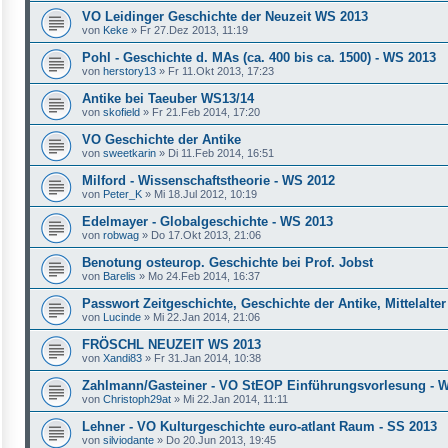
VO Leidinger Geschichte der Neuzeit WS 2013
von
Keke
»
Fr 27.Dez 2013, 11:19
Pohl - Geschichte d. MAs (ca. 400 bis ca. 1500) - WS 2013
von
herstory13
»
Fr 11.Okt 2013, 17:23
Antike bei Taeuber WS13/14
von
skofield
»
Fr 21.Feb 2014, 17:20
VO Geschichte der Antike
von
sweetkarin
»
Di 11.Feb 2014, 16:51
Milford - Wissenschaftstheorie - WS 2012
von
Peter_K
»
Mi 18.Jul 2012, 10:19
Edelmayer - Globalgeschichte - WS 2013
von
robwag
»
Do 17.Okt 2013, 21:06
Benotung osteurop. Geschichte bei Prof. Jobst
von
Barelis
»
Mo 24.Feb 2014, 16:37
Passwort Zeitgeschichte, Geschichte der Antike, Mittelalter
von
Lucinde
»
Mi 22.Jan 2014, 21:06
FRÖSCHL NEUZEIT WS 2013
von
Xandi83
»
Fr 31.Jan 2014, 10:38
Zahlmann/Gasteiner - VO StEOP Einführungsvorlesung - 
von
Christoph29at
»
Mi 22.Jan 2014, 11:11
Lehner - VO Kulturgeschichte euro-atlant Raum - SS 2013
von
silviodante
»
Do 20.Jun 2013, 19:45