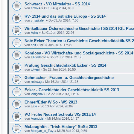
Schwarcz - VO Mittelalter - SS 2014
von
spw74
»
Di 19.Aug 2014, 8:52
RV- 1914 und das östliche Europa - SS 2014
von
c_spitaler
»
Do 03.Jul 2014, 7:50
Winkelbauer Österreichische Geschichte I SS2014 IGL Pas
von
Aditu
»
So 01.Jun 2014, 22:26
Note Ecker Theorien u Geschichte Geschichtsdidaktik-SS 
von
colt
»
Mi 04.Jun 2014, 17:38
Komlosy - VO Wirtschafts- und Sozialgeschichte - SS 2014
von
silviodante
»
So 22.Jun 2014, 21:58
Prüfung Geschichtsdidaktik Ecker - SS 2014
von
tokepi
»
So 22.Jun 2014, 10:50
Gehmacher - Frauen- u. Geschlechtergeschichte
von
robwag
»
Mo 16.Jun 2014, 21:18
Ecker - Geschichte der Geschichtsdidaktik SS 2013
von
ichigo86
»
Sa 22.Jun 2013, 11:14
Ehmer/Eder WiSo - WS 2013
von
Lexi
»
So 13.Apr 2014, 20:04
VO Frühe Neuzeit Scheutz WS 2013/14
von
Aranubis
»
Mi 14.Mai 2014, 14:37
McLoughlin - "Irish History" SoSe 2013
von
Morgan_le_Fay
»
Mi 29.Mai 2013, 9:59