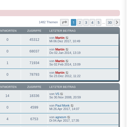
Seite
1
von
30
1
2
3
4
5
30
Näc
1482 Themen
…
ANTWORTEN
ZUGRIFFE
LETZTER BEITRAG
von
Martin
0
45312
Mi 06.Dez 2017, 10:49
von
Martin
0
68037
Do 02.Jan 2014, 13:19
von
Martin
1
71934
So 02.Feb 2014, 13:09
von
Martin
0
78793
So 23.Dez 2012, 11:22
ANTWORTEN
ZUGRIFFE
LETZTER BEITRAG
von
VS
14
18336
So 30.Nov 2008, 20:59
von
Paul Monk
0
4599
Mi 26.Apr 2017, 14:07
von
agnesm
4
6753
Di 04.Apr 2017, 17:35