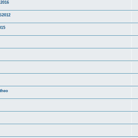
 2016
WS2012
015
theo