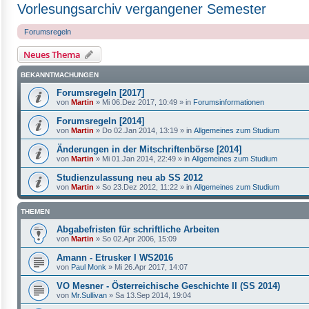
Vorlesungsarchiv vergangener Semester
Forumsregeln
Neues Thema
BEKANNTMACHUNGEN
Forumsregeln [2017]
von
Martin
»
Mi 06.Dez 2017, 10:49
» in
Forumsinformationen
Forumsregeln [2014]
von
Martin
»
Do 02.Jan 2014, 13:19
» in
Allgemeines zum Studium
Änderungen in der Mitschriftenbörse [2014]
von
Martin
»
Mi 01.Jan 2014, 22:49
» in
Allgemeines zum Studium
Studienzulassung neu ab SS 2012
von
Martin
»
So 23.Dez 2012, 11:22
» in
Allgemeines zum Studium
THEMEN
Abgabefristen für schriftliche Arbeiten
von
Martin
»
So 02.Apr 2006, 15:09
Amann - Etrusker I WS2016
von
Paul Monk
»
Mi 26.Apr 2017, 14:07
VO Mesner - Österreichische Geschichte II (SS 2014)
von
Mr.Sullivan
»
Sa 13.Sep 2014, 19:04