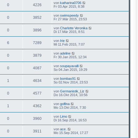
von
katharina0706
0
4226
Fr 03.Apr 2015, 8:38
von
swimspeedy
0
3852
Fr 27.Mär 2015, 23:53
von
Charlotte Veronika
0
3896
Di 17.Mär 2015, 8:51
von
Irie
6
7289
Mi 11.Feb 2015, 7:07
von
adeline
0
3879
Fr 30.Jan 2015, 12:34
von
soupayavalli
0
4087
So 04.Jan 2015, 19:29
von
bombas91
1
4634
So 02.Nov 2014, 23:53
von
Germanistik_Liz
0
4577
Do 16.Okt 2014, 10:56
von
golfina
1
4362
Mo 13.Okt 2014, 7:30
von
Limo
0
3960
Di 16.Sep 2014, 16:53
von
ace.
0
3911
Mo 15.Sep 2014, 17:27