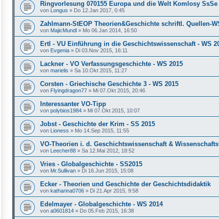
Ringvorlesung 070155 Europa und die Welt Komlosy SsSe
von
Longus
»
Do 12.Jan 2017, 0:45
Zahlmann-StEOP Theorien&Geschichte schriftl. Quellen-
von
MajicMundl
»
Mo 06.Jan 2014, 16:50
Ertl - VU Einführung in die Geschichtswissenschaft - WS 2
von
Evgenia
»
Di 03.Nov 2015, 16:11
Lackner - VO Verfassungsgeschichte - WS 2015
von
marielis
»
Sa 10.Okt 2015, 11:27
Corsten - Griechische Geschichte 3 - WS 2015
von
Flyingdragon77
»
Mi 07.Okt 2015, 20:46
Interessanter VO-Tipp
von
polybios1984
»
Mi 07.Okt 2015, 10:07
Jobst - Geschichte der Krim - SS 2015
von
Lioness
»
Mo 14.Sep 2015, 11:55
VO-Theorien i. d. Geschichtswissenschaft & Wissenschafts
von
Leecher88
»
Sa 12.Mai 2012, 18:52
Vries - Globalgeschichte - SS2015
von
Mr.Sullivan
»
Di 16.Jun 2015, 15:08
Ecker - Theorien und Geschichte der Geschichtsdidaktik
von
katharina0706
»
Di 21.Apr 2015, 9:58
Edelmayer - Globalgeschichte - WS 2014
von
a0601814
»
Do 05.Feb 2015, 16:38