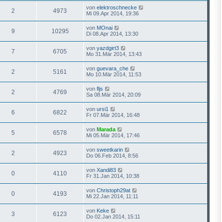
von
elektroschnecke
2
4973
Mi 09.Apr 2014, 19:36
von
MOnai
9
10295
Di 08.Apr 2014, 13:30
von
yazdgirt3
7
6705
Mo 31.Mär 2014, 13:43
von
guevara_che
2
5161
Mo 10.Mär 2014, 11:53
von
fljs
2
4769
Sa 08.Mär 2014, 20:09
von
ursi1
6
6822
Fr 07.Mär 2014, 16:48
von
Marada
5
6578
Mi 05.Mär 2014, 17:46
von
sweetkarin
2
4923
Do 06.Feb 2014, 8:56
von
Xandi83
0
4110
Fr 31.Jan 2014, 10:38
von
Christoph29at
0
4193
Mi 22.Jan 2014, 11:11
von
Keke
3
6123
Do 02.Jan 2014, 15:11