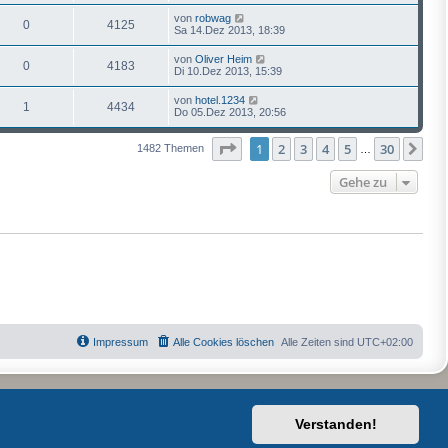
von
robwag
0
4125
Sa 14.Dez 2013, 18:39
von
Oliver Heim
0
4183
Di 10.Dez 2013, 15:39
von
hotel.1234
1
4434
Do 05.Dez 2013, 20:56
Seite
1
von
30
1
2
3
4
5
30
Näc
1482 Themen
…
Gehe zu
Impressum
Alle Cookies löschen
Alle Zeiten sind
UTC+02:00
Verstanden!