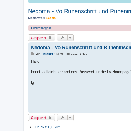
Nedoma - Vo Runenschrift und Runenin
Moderator:
Ledde
Forumsregeln
Gesperrt
Nedoma - Vo Runenschrift und Runeninschr
B
von
Harakiri
»
Mi 08.Feb 2012, 17:39
e
i
Hallo,
t
r
a
kennt vielleicht jemand das Passwort für die Lv-Homepage
g
lg
Gesperrt
Zurück zu „CSIII“