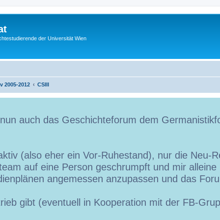
at
htestudierende der Universität Wien
iv 2005-2012
CSIII
t nun auch das Geschichteforum dem Germanistikf
ktiv (also eher ein Vor-Ruhestand), nur die Neu-Re
team auf eine Person geschrumpft und mir alleine is
udienplänen angemessen anzupassen und das Foru
trieb gibt (eventuell in Kooperation mit der FB-Gr