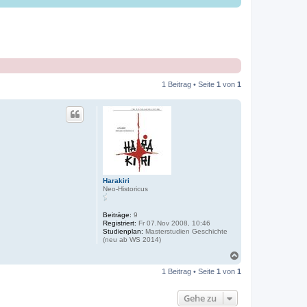
1 Beitrag • Seite
1
von
1
Harakiri
Neo-Historicus
Beiträge:
9
Registriert:
Fr 07.Nov 2008, 10:46
Studienplan:
Masterstudien Geschichte
(neu ab WS 2014)
N
a
1 Beitrag • Seite
1
von
1
c
h
o
Gehe zu
b