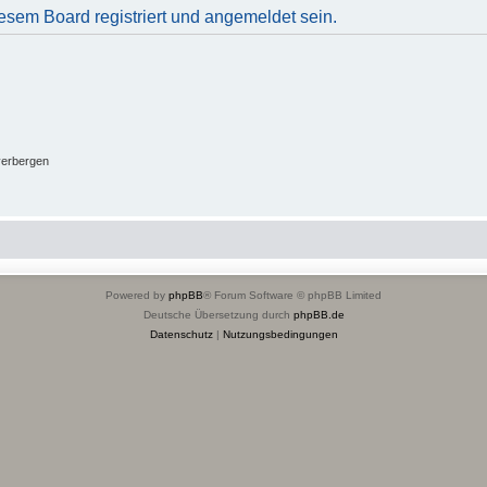
sem Board registriert und angemeldet sein.
verbergen
Powered by
phpBB
® Forum Software © phpBB Limited
Deutsche Übersetzung durch
phpBB.de
Datenschutz
|
Nutzungsbedingungen